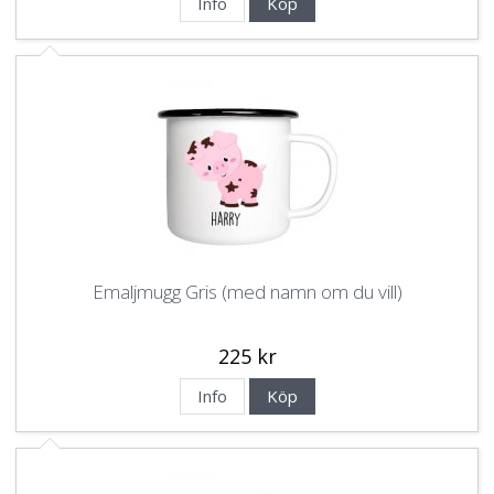
Info
Köp
Emaljmugg Gris (med namn om du vill)
225 kr
Info
Köp