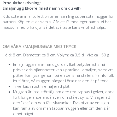
Produktbeskrivning:
Emaljmugg Ekorre (med namn om du vill)
Kids cute animal collection är en samling supersöta muggar för
barnen. Köp en eller samla. Går att få med eget namn. Vi har
massor med olika djur så det svåraste kanske bli att välja..
OM VÅRA EMALJMUGGAR MED TRYCK:
Höjd: 8 cm, Diameter: ca 8 cm, Volym: ca 3,5 dl. Vikt ca 150 g
Emaljmuggarna är handgjorda vilket betyder att små
prickar och ojämnheter kan uppträda i emaljen, samt att
plåten kan lysa igenom på en del små ställen, framför allt
inuti örat, då muggen hänger i örat när den är på tork.
Tillverkad i rostfri emaljerad plåt
Muggen är inte stöttålig om den tex. tappas i golvet, dock
fullt fungerande ändå även om stålet syns. Vi säger att
den ”levt” om den fått skavanker. Dvs bitar av emaljen
kan ramla av om man tappar muggen eller om den slår
emot något.