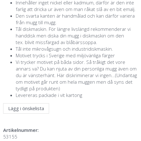
Innehåller inget nickel eller kadmium, därför är den inte
farlig att dricka ur även om man råkat slå av en bit emalj.
Den svarta kanten är handmålad och kan därför variera
från mugg till mugg.
Tål diskmaskin. För längre livslängd rekommenderar vi
handdisk men diska din mugg i diskmaskin om den
tex. blivit missfärgad av blåbärssoppa.
Tål inte mikrovågsugn och industridiskmaskin.
Motivet trycks i Sverige med miljövänliga färger
Vi trycker motivet på båda sidor. Så tråkigt det vore
annars va? Du kan njuta av din personliga mugg även om
du är vänsterhänt. Här diskriminerar vi ingen...(Undantag
om motivet går runt om hela muggen men då syns det
tydligt på produkten)
Levereras packade i vit kartong
Lägg i önskelista
Artikelnummer:
53155