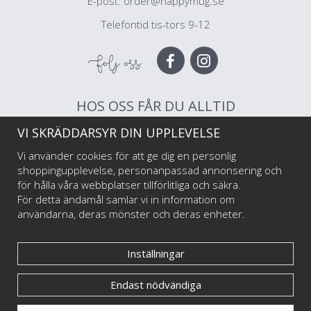
E-post:
order@happymug.se
Telefontid tis-tors 9-12
Följ oss
HOS OSS FÅR DU ALLTID
VI SKRÄDDARSYR DIN UPPLEVELSE
Muggar av högsta kvalitet
Snabb leverans
Vi använder cookies för att ge dig en personlig
Trygg betalning
shoppingupplevelse, personanpassad annonsering och
för hålla våra webbplatser tillförlitliga och säkra.
För detta ändamål samlar vi in information om
Välkommen till Happy Mug som är Sveriges första och största muggtryckeri av
användarna, deras mönster och deras enheter.
emaljmuggar till privatpersoner och företag, illustratörer och konstnärer. Vi
startade i maj 2017 har har sedan dess levererat emaljmuggar med personliga tryck
till tusentals nöjda kunder.
Inställningar
Endast nödvändiga
© Happy Mug 2025