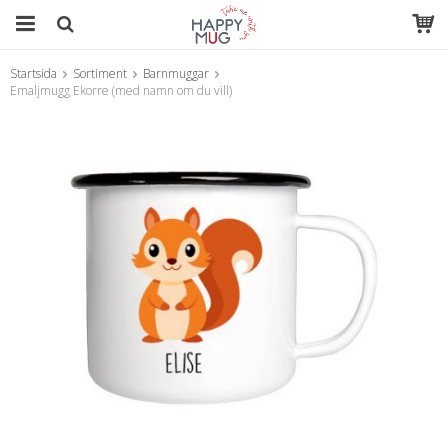
Startsida
Sortiment
Barnmuggar
Produkten har blivit tillagd i varukorgen
Emaljmugg Ekorre (med namn om du vill)