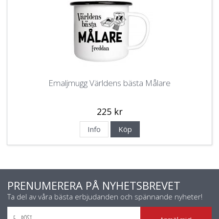
Emaljmugg Världens bästa Målare
225 kr
Info
Köp
PRENUMERERA PÅ NYHETSBREVET
Ta del av våra bästa erbjudanden och spännande nyheter!