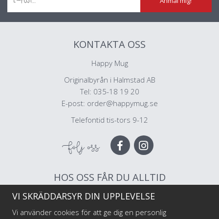
Anmäl mig!
KONTAKTA OSS
Happy Mug
Originalbyrån i Halmstad AB
Tel: 035-18 19 20
E-post:
order@happymug.se
Telefontid tis-tors 9-12
Följ oss
HOS OSS FÅR DU ALLTID
VI SKRÄDDARSYR DIN UPPLEVELSE
Muggar av högsta kvalitet
Snabb leverans
Vi använder cookies för att ge dig en personlig