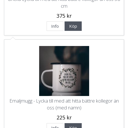
cm
375 kr
Info
Köp
Emaljmugg - Lycka till med att hitta bättre kollegor än
oss (med namn)
225 kr
Info
Köp