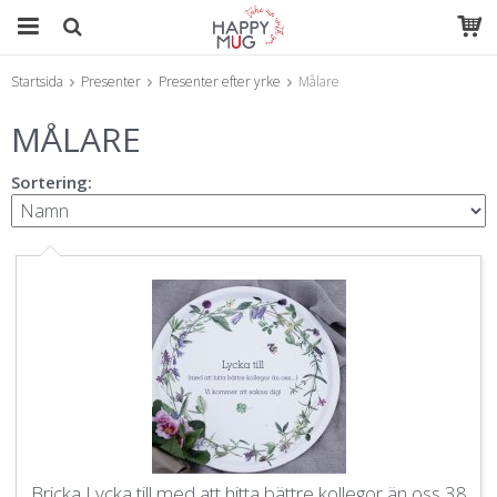
Startsida
Presenter
Presenter efter yrke
Målare
Produkten har blivit tillagd i varukorgen
MÅLARE
Sortering:
Bricka Lycka till med att hitta bättre kollegor än oss 38