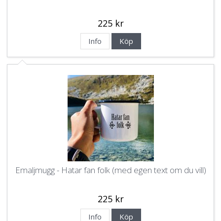
225 kr
Info
Köp
Emaljmugg - Hatar fan folk (med egen text om du vill)
225 kr
Info
Köp