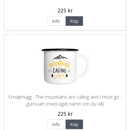
225 kr
Info
Köp
Emaljmugg - The mountains are calling and I must go -
gul/svart (med eget namn om du vill)
225 kr
Info
Köp