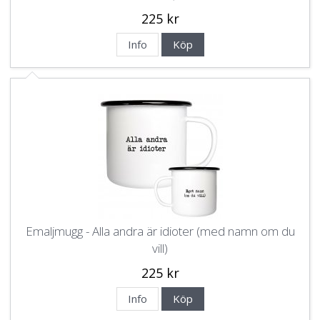
225 kr
Info
Köp
Emaljmugg - Alla andra är idioter (med namn om du
vill)
225 kr
Info
Köp