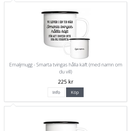
Emaljmugg - Smarta tvingas hålla käft (med namn om
du vill)
225 kr
Info
Köp