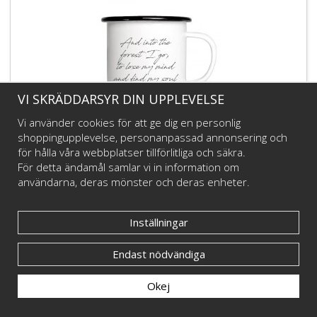
VI SKRÄDDARSYR DIN UPPLEVELSE
Vi använder cookies för att ge dig en personlig
Emaljmugg - And into the forest I go, to lose my mind
shoppingupplevelse, personanpassad annonsering och
and find my soul
för hålla våra webbplatser tillförlitliga och säkra.
För detta ändamål samlar vi in information om
225 kr
användarna, deras mönster och deras enheter.
Info
Köp
Inställningar
Endast nödvändiga
Okej