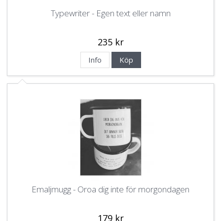
Typewriter - Egen text eller namn
235 kr
Info
Köp
Emaljmugg - Oroa dig inte för morgondagen
179 kr