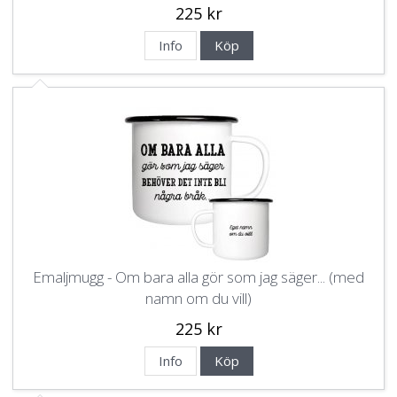
225 kr
Info
Köp
Emaljmugg - Om bara alla gör som jag säger... (med
namn om du vill)
225 kr
Info
Köp