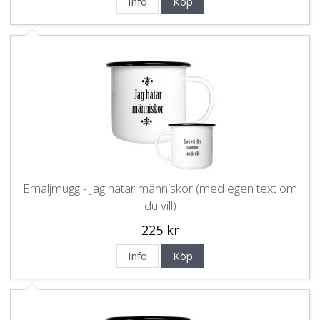
Info
Köp
Emaljmugg - Jag hatar människor (med egen text om
du vill)
225 kr
Info
Köp