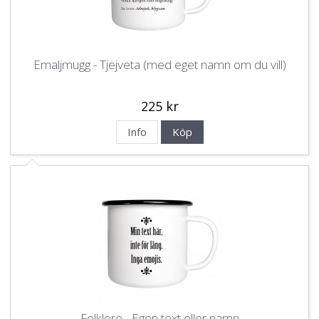
Emaljmugg - Tjejveta (med eget namn om du vill)
225 kr
Info
Köp
Folklore - Egen text eller namn