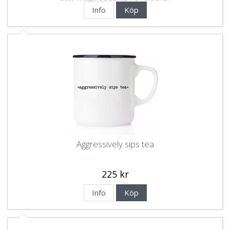
Info
Köp
Aggressively sips tea
225 kr
Info
Köp