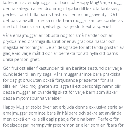
kollektion av emaljmuggar för barn på Happy Mug! Varje mugg i
denna kategori är en drömmig inbjudan till lekfulla fantasier,
perfekt för ditt lilla barns häst- och enhörningsäventyr. Och
det bästa av allt – dessa underbara muggar kan personifieras
med ditt barns namn, vilket gör varje slurk extra speciell.
Våra emaljmuggar är robusta nog för små händer och är
prydda med charmiga illustrationer av graciösa hästar och
magiska enhörningar. De är designade för att tända gnistan av
glädje vid varje måltid och är perfekta för att hylla ditt barns
unika personlighet.
Gör frukost eller fikastunden till en berättelsestund där varje
klunk leder till en ny saga. Våra muggar är inte bara praktiska
för dagligt bruk utan också förtjusande presenter för alla
tillfällen. Med möjligheten att lägga till ett personligt namn blir
dessa muggar en ovärderlig skatt för varje barn som älskar
dessa mytomspunna varelser.
Happy Mug är stolta över att erbjuda denna exklusiva serie av
emaljmuggar som inte bara är hållbara och säkra att använda
men också en källa till daglig glädje för dina barn. Perfekt för
födelsedagar, namngivningsceremonier eller som en "bara för