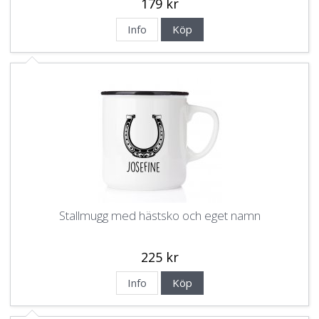
179 kr
Info
Köp
Stallmugg med hästsko och eget namn
225 kr
Info
Köp