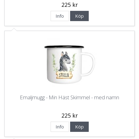
225 kr
Info
Köp
Emaljmugg - Min Häst Skimmel - med namn
225 kr
Info
Köp