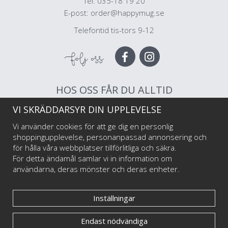
Tel: 035-18 19 20
E-post:
order@happymug.se
Telefontid tis-tors 9-12
Följ oss
HOS OSS FÅR DU ALLTID
VI SKRÄDDARSYR DIN UPPLEVELSE
Muggar av högsta kvalitet
Snabb leverans
Vi använder cookies för att ge dig en personlig
Trygg betalning
shoppingupplevelse, personanpassad annonsering och
för hålla våra webbplatser tillförlitliga och säkra.
För detta ändamål samlar vi in information om
Välkommen till Happy Mug som är Sveriges första och största muggtryckeri av
användarna, deras mönster och deras enheter.
emaljmuggar till privatpersoner och företag, illustratörer och konstnärer. Vi
startade i maj 2017 har har sedan dess levererat emaljmuggar med personliga tryck
till tusentals nöjda kunder.
Inställningar
Endast nödvändiga