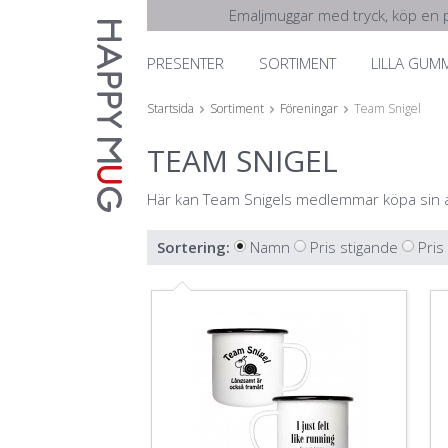
Emaljmuggar med tryck, köp en p
PRESENTER
SORTIMENT
LILLA GUM
Startsida
Sortiment
Föreningar
Team Snigel
TEAM SNIGEL
Här kan Team Snigels medlemmar köpa sin a
Sortering:
Namn
Pris stigande
Pris