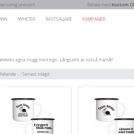
ersonlig present...
Betala med
Kustom Ch
MAN
NYHETER
BÄSTSÄLJARE
KAMPANJER
lldeles egna mugg med logo. Långsamt är också framåt!
 fallande
Senast inlagd