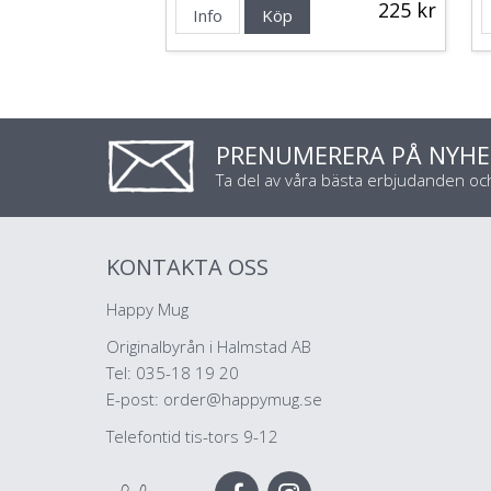
225 kr
Info
Köp
PRENUMERERA PÅ NYHE
Ta del av våra bästa erbjudanden o
KONTAKTA OSS
Happy Mug
Originalbyrån i Halmstad AB
Tel: 035-18 19 20
E-post:
order@happymug.se
Telefontid tis-tors 9-12