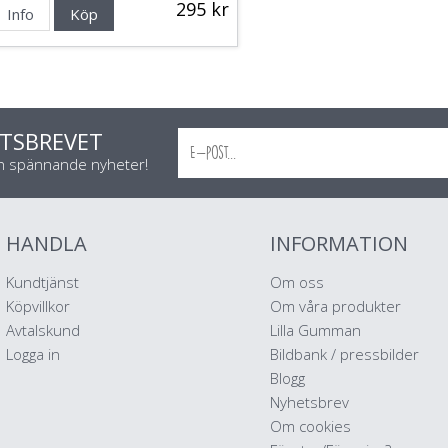
295 kr
Info
Köp
TSBREVET
ch spännande nyheter!
HANDLA
INFORMATION
Kundtjänst
Om oss
Köpvillkor
Om våra produkter
Avtalskund
Lilla Gumman
Logga in
Bildbank / pressbilder
Blogg
Nyhetsbrev
Om cookies