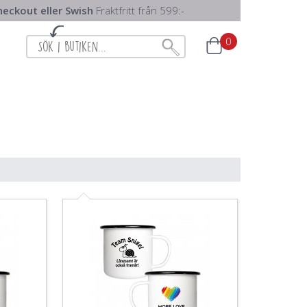
eckout eller Swish
Fraktfritt från 599:-
0