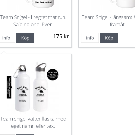
Team Snigel - I regret that run.
Team Snigel - långsamt 
Said no one. Ever.
framåt
175 kr
Info
Köp
Info
Köp
Team snigel vattenflaska med
eget namn eller text