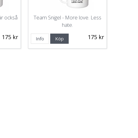
är också
Team Snigel - More love. Less
hate.
175 kr
175 kr
Info
Köp