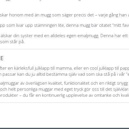
lskar honom med än mugg som säger precis det – varje gån
g han 
klapp som livar upp stämningen lite, denna mugg bär citatet “mitt
fav
 älskar din syster med en alldeles egen emaljmugg
. Denna har ett
d som står på.
GE
er en kärleksfull julklapp till mamma, eller en cool julklapp till
papp
 passar kan du ju alltid bestämma själv vad som ska stå på i vår “
emaljmuggar av överlägsen kvalitet, funktionalitet och en riktigt sny
ch helt personliga muggar med eget tryck gör oss till det självklara
rodukter – du får en kontinuerlig upplevelse av omtanke och kvali