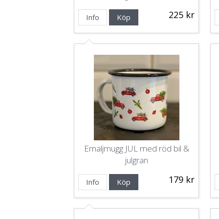
225 kr
Info
Köp
Emaljmugg JUL med röd bil &
julgran
179 kr
Info
Köp