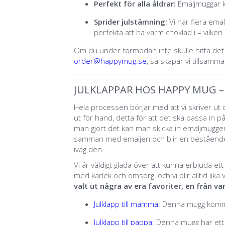
Perfekt för alla åldrar:
Emaljmuggar 
Sprider julstämning:
Vi har flera em
perfekta att ha varm choklad i – vilken
Om du under förmodan inte skulle hitta det du
order@happymug.se
, så skapar vi tillsamm
JULKLAPPAR HOS HAPPY MUG –
Hela processen börjar med att vi skriver ut 
ut för hand, detta för att det ska passa in 
man gjort det kan man skicka in emaljmuggen
samman med emaljen och blir en bestående d
iväg den.
Vi är väldigt glada över att kunna erbjuda e
med kärlek och omsorg, och vi blir alltid li
valt ut några av era favoriter, en från va
Julklapp till mamma:
Denna mugg kommer 
Julklapp till pappa:
Denna mugg har ett f