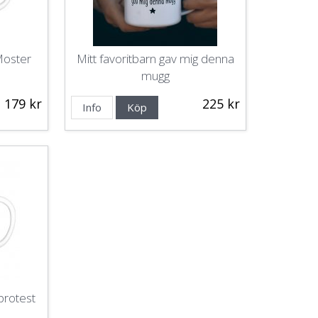
Moster
Mitt favoritbarn gav mig denna
mugg
179 kr
225 kr
Info
Köp
protest