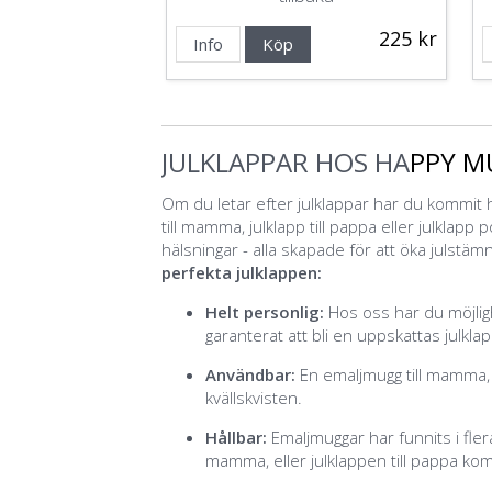
225 kr
Info
Köp
JULKLAPPAR HOS HA
PPY M
Om du letar efter julklappar har du kommit h
till mamma, julklapp till pappa eller julklapp
hälsningar - alla skapade för att öka julstäm
perfekta julklappen:
Helt personlig:
Hos oss har du möjlig
garanterat att bli en uppskattas julklap
Användbar:
En emaljmugg till mamma,
kvällskvisten.
Hållbar:
Emaljmuggar har funnits i fler
mamma, eller julklappen till pappa ko