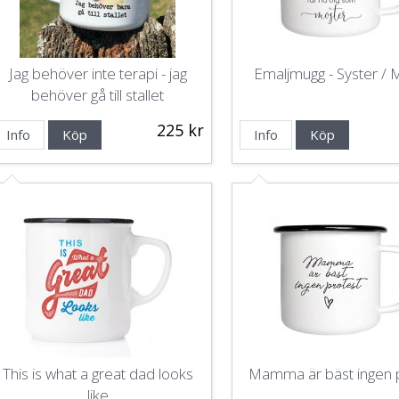
Jag behöver inte terapi - jag
Emaljmugg - Syster / 
behöver gå till stallet
225 kr
Info
Köp
Info
Köp
This is what a great dad looks
Mamma är bäst ingen 
like