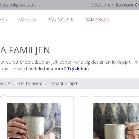
ersonlig present...
Betala med
Kustom Ch
MAN
NYHETER
BÄSTSÄLJARE
KAMPANJER
LA FAMILJEN
ar du ett brett utbud av julklappar, vare sig det är en julklapp till 
tra minnesvärd.
Vill du läsa mer?
Tryck här.
gande
Pris fallande
Senast inlagd