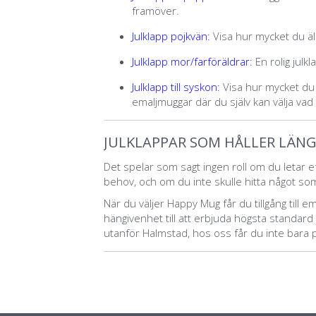
framöver.
Julklapp pojkvän:
Visa hur mycket du ä
Julklapp mor/farföräldrar:
En rolig jul
Julklapp till syskon:
Visa hur mycket du
emaljmuggar där du själv kan välja va
JULKLAPPAR SOM HÅLLER LÄN
Det spelar som sagt ingen roll om du letar eft
behov, och om du inte skulle hitta något som
När du väljer Happy Mug får du tillgång till 
hängivenhet till att erbjuda högsta standard o
utanför Halmstad, hos oss får du inte bara p