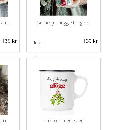
atur,
Ginnie, julmugg, Stengods
135 kr
169 kr
Info
jul
En stor mugg glögg