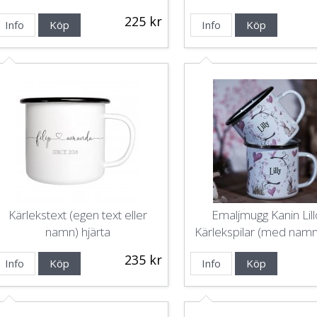
225 kr
Info
Köp
Info
Köp
Kärlekstext (egen text eller
Emaljmugg Kanin Lil
namn) hjärta
Kärlekspilar (med nam
vill)
235 kr
Info
Köp
Info
Köp