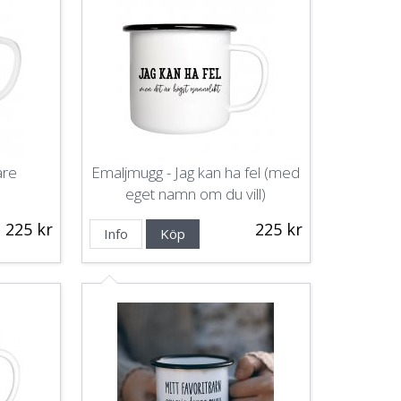
are
Emaljmugg - Jag kan ha fel (med
eget namn om du vill)
225 kr
225 kr
Info
Köp