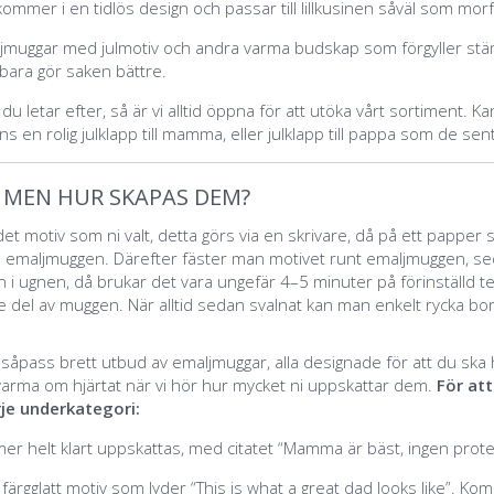
kommer i en tidlös design och passar
till lillkusinen såväl som morf
aljmuggar med julmotiv och andra varma budskap som förgyller s
 bara gör saken bättre.
 letar efter, så är vi alltid öppna för att utöka vårt sortiment. Kan
ans en rolig julklapp till mamma, eller julklapp till pappa som de 
 MEN HUR SKAPAS DEM?
det motiv som ni valt, detta görs via en skrivare, då på ett pappe
på emaljmuggen. D
ärefter fäster man motivet runt emaljmuggen, se
 i ugnen, då brukar det vara ungefär 4–5 minuter på förinställd 
el av muggen. När alltid sedan svalnat kan man enkelt rycka bort
tt såpass brett utbud av emaljmuggar, alla designade för att du ska
ka varma om hjärtat när vi hör hur mycket ni uppskattar dem.
För att
rje underkategori:
helt klart uppskattas, med citatet “Mamma är bäst, ingen protest”
ärgglatt motiv som lyder “
This is what a great dad looks like”. Ko