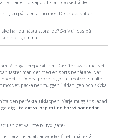
ar. Vi har en julklapp till alla – oavsett ålder.
tämningen på julen ännu mer. De är dessutom
ske har du nästa stora idé? Skriv till oss på
sent kommer glömma.
r som tål höga temperaturer. Därefter skärs motivet
dan fäster man det med en sorts behållare. När
temperatur. Denna process gör att motivet smälter
 motivet, packa ner muggen i lådan igen och skicka
 hitta den perfekta julklappen. Varje mugg är skapad
 ge dig lite extra inspiration har vi här nedan
 kan det väl inte bli tydligare?
mmer garanterat att användas flitigt i många år