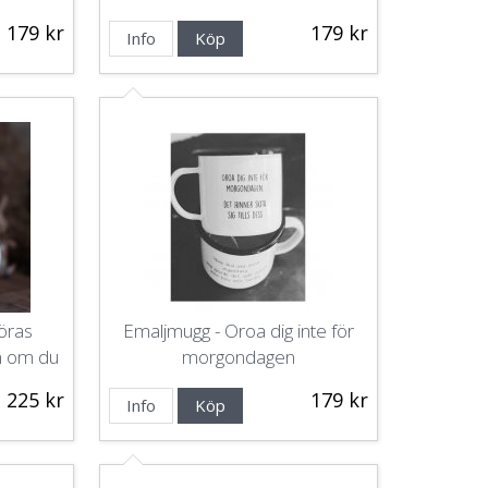
179 kr
179 kr
Info
Köp
löras
Emaljmugg - Oroa dig inte för
n om du
morgondagen
225 kr
179 kr
Info
Köp