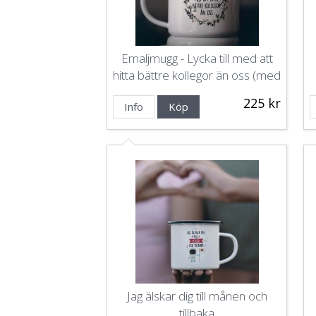
Emaljmugg - Lycka till med att
hitta bättre kollegor än oss (med
namn)
225 kr
Info
Köp
Jag älskar dig till månen och
tillbaka