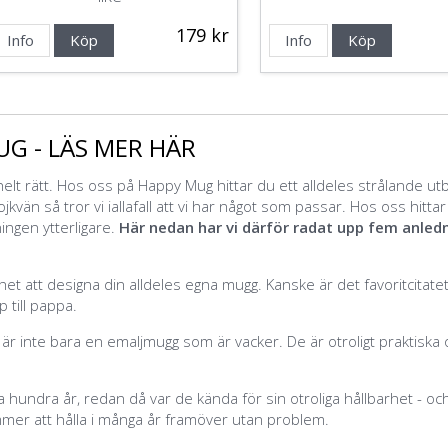
179 kr
Info
Köp
Info
Köp
UG -
LÄS MER HÄR
elt rätt. Hos oss på Happy Mug hittar du ett alldeles strålande ut
 pojkvän så tror vi iallafall att vi har något som passar. Hos oss hit
ningen ytterligare.
Här nedan har vi därför radat upp fem
anledn
het att designa din alldeles egna mugg. Kanske är det favoritcita
p till pappa.
 är inte bara en emaljmugg som är vacker. De
är otroligt praktiska
a hundra år, redan då var de kända för sin otroliga hållbarhet - och
mmer att hålla i många år framöver utan problem.