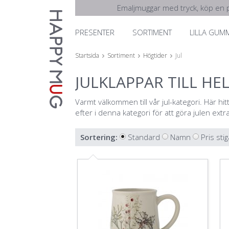
Emaljmuggar med tryck, köp en p
PRESENTER
SORTIMENT
LILLA GUM
Startsida
Sortiment
Högtider
Jul
JULKLAPPAR TILL HE
Varmt välkommen till vår jul-kategori. Här hitt
efter i denna kategori för att göra julen ex
Sortering:
Standard
Namn
Pris sti