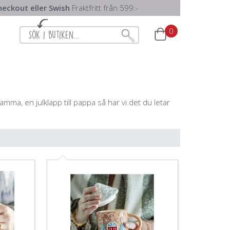
eckout eller Swish
Fraktfritt från 599:-
0
mamma, en julklapp till pappa så har vi det du letar