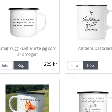
Emaljmugg - Det är inte jag som
Världens bästa lär
är omogen
225 kr
Info
Köp
Info
Köp