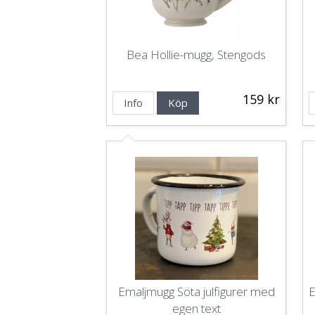
Bea Hollie-mugg, Stengods
159 kr
Info
Köp
Emaljmugg Söta julfigurer med
E
egen text