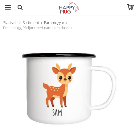
Startsida
Sortiment
Barnmuggar
Produkten har blivit tillagd i varukorgen
Emaljmugg Rådjur (med namn om du vill)