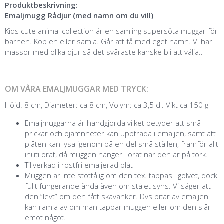
Produktbeskrivning:
Emaljmugg Rådjur (med namn om du vill)
Kids cute animal collection är en samling supersöta muggar för
barnen. Köp en eller samla. Går att få med eget namn. Vi har
massor med olika djur så det svåraste kanske bli att välja..
OM VÅRA EMALJMUGGAR MED TRYCK:
Höjd: 8 cm, Diameter: ca 8 cm, Volym: ca 3,5 dl. Vikt ca 150 g
Emaljmuggarna är handgjorda vilket betyder att små
prickar och ojämnheter kan uppträda i emaljen, samt att
plåten kan lysa igenom på en del små ställen, framför allt
inuti örat, då muggen hänger i örat när den är på tork.
Tillverkad i rostfri emaljerad plåt
Muggen är inte stöttålig om den tex. tappas i golvet, dock
fullt fungerande ändå även om stålet syns. Vi säger att
den ”levt” om den fått skavanker. Dvs bitar av emaljen
kan ramla av om man tappar muggen eller om den slår
emot något.