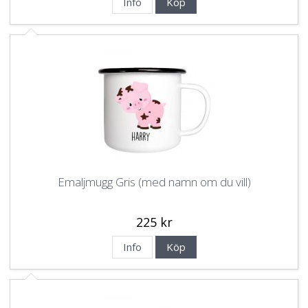
Info
Köp
Emaljmugg Gris (med namn om du vill)
225 kr
Info
Köp