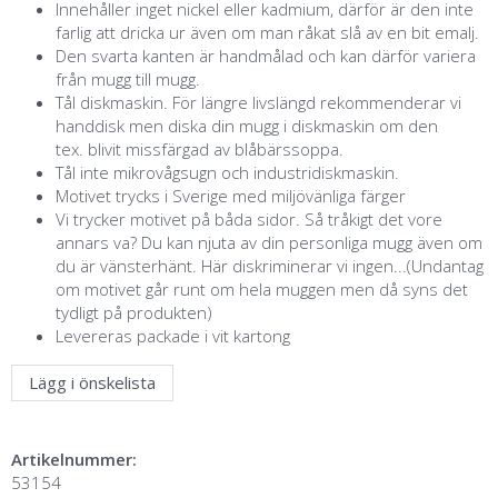
Innehåller inget nickel eller kadmium, därför är den inte
farlig att dricka ur även om man råkat slå av en bit emalj.
Den svarta kanten är handmålad och kan därför variera
från mugg till mugg.
Tål diskmaskin. För längre livslängd rekommenderar vi
handdisk men diska din mugg i diskmaskin om den
tex. blivit missfärgad av blåbärssoppa.
Tål inte mikrovågsugn och industridiskmaskin.
Motivet trycks i Sverige med miljövänliga färger
Vi trycker motivet på båda sidor. Så tråkigt det vore
annars va? Du kan njuta av din personliga mugg även om
du är vänsterhänt. Här diskriminerar vi ingen...(Undantag
om motivet går runt om hela muggen men då syns det
tydligt på produkten)
Levereras packade i vit kartong
Lägg i önskelista
Artikelnummer:
53154