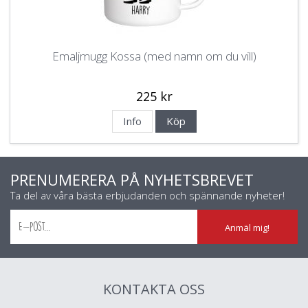
Emaljmugg Kossa (med namn om du vill)
225 kr
Info
Köp
PRENUMERERA PÅ NYHETSBREVET
Ta del av våra bästa erbjudanden och spännande nyheter!
Anmäl mig!
KONTAKTA OSS