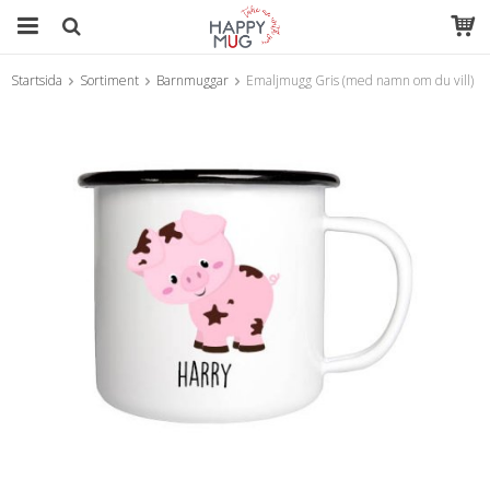
Startsida
Sortiment
Barnmuggar
Emaljmugg Gris (med namn om du vill)
Produkten har blivit tillagd i varukorgen