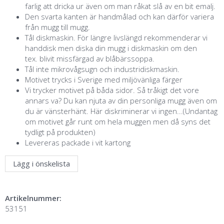
farlig att dricka ur även om man råkat slå av en bit emalj.
Den svarta kanten är handmålad och kan därför variera
från mugg till mugg.
Tål diskmaskin. För längre livslängd rekommenderar vi
handdisk men diska din mugg i diskmaskin om den
tex. blivit missfärgad av blåbärssoppa.
Tål inte mikrovågsugn och industridiskmaskin.
Motivet trycks i Sverige med miljövänliga färger
Vi trycker motivet på båda sidor. Så tråkigt det vore
annars va? Du kan njuta av din personliga mugg även om
du är vänsterhänt. Här diskriminerar vi ingen...(Undantag
om motivet går runt om hela muggen men då syns det
tydligt på produkten)
Levereras packade i vit kartong
Lägg i önskelista
Artikelnummer:
53151