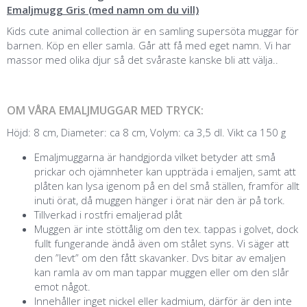
Emaljmugg Gris (med namn om du vill)
Kids cute animal collection är en samling supersöta muggar för
barnen. Köp en eller samla. Går att få med eget namn. Vi har
massor med olika djur så det svåraste kanske bli att välja..
OM VÅRA EMALJMUGGAR MED TRYCK:
Höjd: 8 cm, Diameter: ca 8 cm, Volym: ca 3,5 dl. Vikt ca 150 g
Emaljmuggarna är handgjorda vilket betyder att små
prickar och ojämnheter kan uppträda i emaljen, samt att
plåten kan lysa igenom på en del små ställen, framför allt
inuti örat, då muggen hänger i örat när den är på tork.
Tillverkad i rostfri emaljerad plåt
Muggen är inte stöttålig om den tex. tappas i golvet, dock
fullt fungerande ändå även om stålet syns. Vi säger att
den ”levt” om den fått skavanker. Dvs bitar av emaljen
kan ramla av om man tappar muggen eller om den slår
emot något.
Innehåller inget nickel eller kadmium, därför är den inte