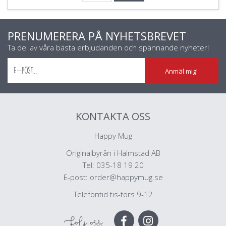
PRENUMERERA PÅ NYHETSBREVET
Ta del av våra bästa erbjudanden och spännande nyheter!
Anmäl mig!
KONTAKTA OSS
Happy Mug
Originalbyrån i Halmstad AB
Tel: 035-18 19 20
E-post:
order@happymug.se
Telefontid tis-tors 9-12
Följ oss