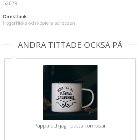
52629
Direktlänk:
Högerklicka och kopiera adressen
ANDRA TITTADE OCKSÅ PÅ
Pappa och jag - bästa kompisar