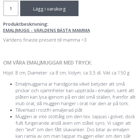
Lägg i varukorg
Produktbeskrivning:
EMALJMUGG - VÄRLDENS BÄSTA MAMMA
Världens finaste present till mamma <3
OM VÅRA EMALJMUGGAR MED TRYCK:
Höjd: 8 cm, Diameter: ca 8 cm, Volym: ca 3,5 dl. Vikt ca 150 g
Emaljmuggarna är handgjorda vilket betyder att små
prickar och ojämnheter kan uppträda i emaljen, samt att
plåten kan lysa igenom på en del små ställen, framför allt
inuti örat, då muggen hänger i örat när den är på tork.
Tillverkad i rostfri emaljerad plåt
Muggen är inte stöttålig om den tex. tappas i golvet, dock
fullt fungerande ändå även om stålet syns. Vi säger att
den ”levt” om den fått skavanker. Dvs bitar av emaljen
kan ramla av om man tappar muggen eller om den slår