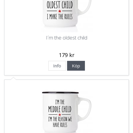
I´m the oldest child
179 kr
Info
Köp