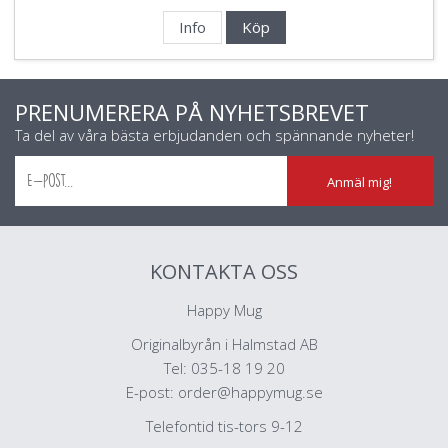
Info
Köp
PRENUMERERA PÅ NYHETSBREVET
Ta del av våra bästa erbjudanden och spännande nyheter!
Anmäl mig!
KONTAKTA OSS
Happy Mug
Originalbyrån i Halmstad AB
Tel: 035-18 19 20
E-post:
order@happymug.se
Telefontid tis-tors 9-12