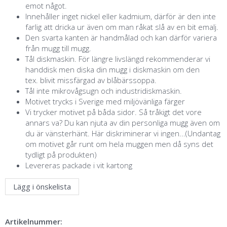
emot något.
Innehåller inget nickel eller kadmium, därför är den inte
farlig att dricka ur även om man råkat slå av en bit emalj.
Den svarta kanten är handmålad och kan därför variera
från mugg till mugg.
Tål diskmaskin. För längre livslängd rekommenderar vi
handdisk men diska din mugg i diskmaskin om den
tex. blivit missfärgad av blåbärssoppa.
Tål inte mikrovågsugn och industridiskmaskin.
Motivet trycks i Sverige med miljövänliga färger
Vi trycker motivet på båda sidor. Så tråkigt det vore
annars va? Du kan njuta av din personliga mugg även om
du är vänsterhänt. Här diskriminerar vi ingen...(Undantag
om motivet går runt om hela muggen men då syns det
tydligt på produkten)
Levereras packade i vit kartong
Lägg i önskelista
Artikelnummer: