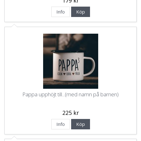
179 kr
Info
Köp
Pappa upphöjt till...(med namn på barnen)
225 kr
Info
Köp