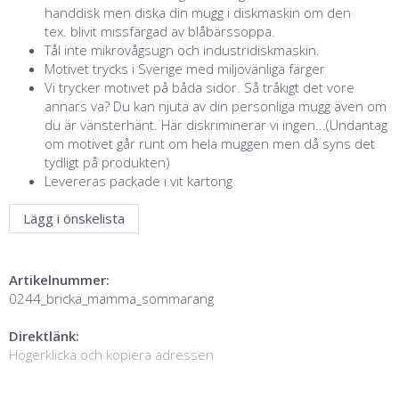
handdisk men diska din mugg i diskmaskin om den
tex. blivit missfärgad av blåbärssoppa.
Tål inte mikrovågsugn och industridiskmaskin.
Motivet trycks i Sverige med miljövänliga färger
Vi trycker motivet på båda sidor. Så tråkigt det vore
annars va? Du kan njuta av din personliga mugg även om
du är vänsterhänt. Här diskriminerar vi ingen...(Undantag
om motivet går runt om hela muggen men då syns det
tydligt på produkten)
Levereras packade i vit kartong
Lägg i önskelista
Artikelnummer:
0244_bricka_mamma_sommarang
Direktlänk:
Högerklicka och kopiera adressen