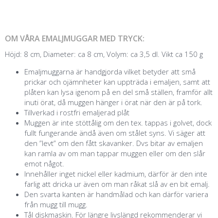
OM VÅRA EMALJMUGGAR MED TRYCK:
Höjd: 8 cm, Diameter: ca 8 cm, Volym: ca 3,5 dl. Vikt ca 150 g
Emaljmuggarna är handgjorda vilket betyder att små
prickar och ojämnheter kan uppträda i emaljen, samt att
plåten kan lysa igenom på en del små ställen, framför allt
inuti örat, då muggen hänger i örat när den är på tork.
Tillverkad i rostfri emaljerad plåt
Muggen är inte stöttålig om den tex. tappas i golvet, dock
fullt fungerande ändå även om stålet syns. Vi säger att
den ”levt” om den fått skavanker. Dvs bitar av emaljen
kan ramla av om man tappar muggen eller om den slår
emot något.
Innehåller inget nickel eller kadmium, därför är den inte
farlig att dricka ur även om man råkat slå av en bit emalj.
Den svarta kanten är handmålad och kan därför variera
från mugg till mugg.
Tål diskmaskin. För längre livslängd rekommenderar vi