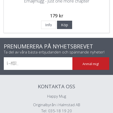
Emaljmugg - Just one more chapter
179 kr
Info
Köp
PRENUMERERA PÅ NYHETSBREVET
Ta del av våra bästa erbjudanden och spännande nyheter!
Anmäl mig!
KONTAKTA OSS
Happy Mug
Originalbyrån i Halmstad AB
Tel: 035-18 19 20