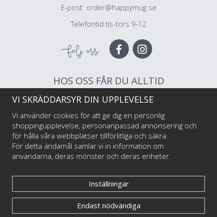
E-post:
order@happymug.se
Telefontid tis-tors 9-12
Följ oss
HOS OSS FÅR DU ALLTID
VI SKRÄDDARSYR DIN UPPLEVELSE
Muggar av högsta kvalitet
Snabb leverans
Vi använder cookies för att ge dig en personlig
Trygg betalning
shoppingupplevelse, personanpassad annonsering och
för hålla våra webbplatser tillförlitliga och säkra.
För detta ändamål samlar vi in information om
Välkommen till Happy Mug som är Sveriges första och största muggtryckeri av
användarna, deras mönster och deras enheter.
emaljmuggar till privatpersoner och företag, illustratörer och konstnärer. Vi
startade i maj 2017 har har sedan dess levererat emaljmuggar med personliga tryck
till tusentals nöjda kunder.
Inställningar
Endast nödvändiga
© Happy Mug 2025