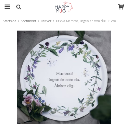
Startsida
Sortiment
Brickor
Bricka Mamma, ingen är som du! 38 cm
Produkten har blivit tillagd i varukorgen