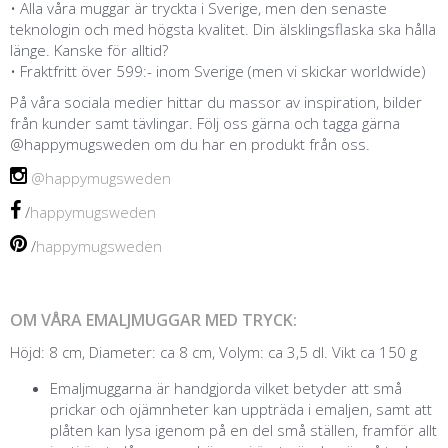
• Alla våra muggar är tryckta i Sverige, men den senaste
teknologin och med högsta kvalitet. Din älsklingsflaska ska hålla
länge. Kanske för alltid?
•
Fraktfritt över 599:- inom Sverige (men vi skickar worldwide)
På våra sociala medier hittar du massor av inspiration, bilder
från kunder samt tävlingar. Följ oss gärna och tagga gärna
@happymugsweden om du har en produkt från oss.
@happymugsweden
/
happymugsweden
/
happymugsweden
OM VÅRA EMALJMUGGAR MED TRYCK:
Höjd: 8 cm, Diameter: ca 8 cm, Volym: ca 3,5 dl. Vikt ca 150 g
Emaljmuggarna är handgjorda vilket betyder att små
prickar och ojämnheter kan uppträda i emaljen, samt att
plåten kan lysa igenom på en del små ställen, framför allt