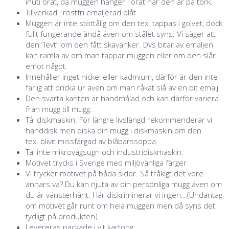
inuti örat, då muggen hänger i örat när den är på tork.
Tillverkad i rostfri emaljerad plåt
Muggen är inte stöttålig om den tex. tappas i golvet, dock
fullt fungerande ändå även om stålet syns. Vi säger att
den ”levt” om den fått skavanker. Dvs bitar av emaljen
kan ramla av om man tappar muggen eller om den slår
emot något.
Innehåller inget nickel eller kadmium, därför är den inte
farlig att dricka ur även om man råkat slå av en bit emalj.
Den svarta kanten är handmålad och kan därför variera
från mugg till mugg.
Tål diskmaskin. För längre livslängd rekommenderar vi
handdisk men diska din mugg i diskmaskin om den
tex. blivit missfärgad av blåbärssoppa.
Tål inte mikrovågsugn och industridiskmaskin.
Motivet trycks i Sverige med miljövänliga färger
Vi trycker motivet på båda sidor. Så tråkigt det vore
annars va? Du kan njuta av din personliga mugg även om
du är vänsterhänt. Här diskriminerar vi ingen...(Undantag
om motivet går runt om hela muggen men då syns det
tydligt på produkten)
Levereras packade i vit kartong