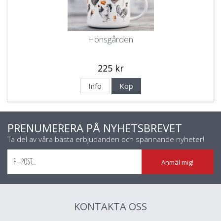
Hönsgården
225 kr
Info
Köp
PRENUMERERA PÅ NYHETSBREVET
Ta del av våra bästa erbjudanden och spännande nyheter!
Anmäl mig!
KONTAKTA OSS