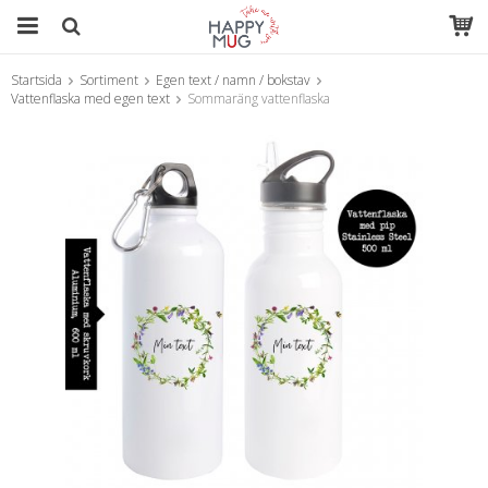
Startsida
Sortiment
Egen text / namn / bokstav
Produkten har blivit tillagd i varukorgen
Vattenflaska med egen text
Sommaräng vattenflaska