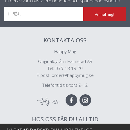
Ta del av våra bästa erbjudanden och spännande nyheter!
Anmäl mig!
KONTAKTA OSS
Happy Mug
Originalbyrån i Halmstad AB
Tel: 035-18 19 20
E-post:
order@happymug.se
Telefontid tis-tors 9-12
Följ oss
HOS OSS FÅR DU ALLTID