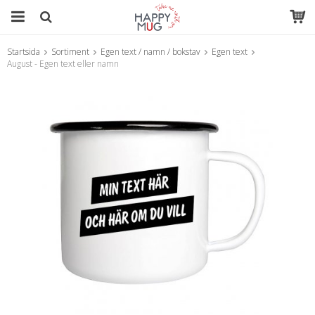
Startsida
Sortiment
Egen text / namn / bokstav
Egen text
Produkten har blivit tillagd i varukorgen
August - Egen text eller namn