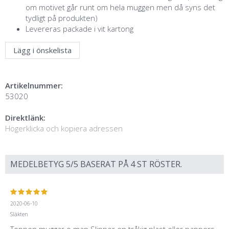
om motivet går runt om hela muggen men då syns det
tydligt på produkten)
Levereras packade i vit kartong
Lägg i önskelista
Artikelnummer:
53020
Direktlänk:
Högerklicka och kopiera adressen
MEDELBETYG
5
/5 BASERAT PÅ
4
ST RÖSTER.
2020-06-10
Släkten
Toppen muggar o man Slipper en tråkig plast eller pappers