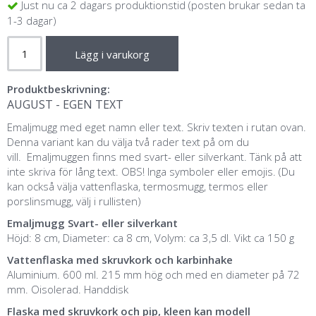
Just nu ca 2 dagars produktionstid (posten brukar sedan ta
1-3 dagar)
Lägg i varukorg
Produktbeskrivning:
AUGUST - EGEN TEXT
Emaljmugg med eget namn eller text. Skriv texten i rutan ovan.
Denna variant kan du välja två rader text på om du
vill. Emaljmuggen finns med svart- eller silverkant. Tänk på att
inte skriva för lång text. OBS! Inga symboler eller emojis. (Du
kan också välja vattenflaska, termosmugg, termos eller
porslinsmugg, välj i rullisten)
Emaljmugg Svart- eller silverkant
Höjd: 8 cm, Diameter: ca 8 cm, Volym: ca 3,5 dl. Vikt ca 150 g
Vattenflaska med skruvkork och karbinhake
Aluminium. 600 ml. 215 mm hög och med en diameter på 72
mm. Oisolerad. Handdisk
Flaska med skruvkork och pip, kleen kan modell