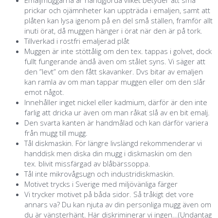
prickar och ojämnheter kan uppträda i emaljen, samt att
plåten kan lysa igenom på en del små ställen, framför allt
inuti örat, då muggen hänger i örat när den är på tork.
Tillverkad i rostfri emaljerad plåt
Muggen är inte stöttålig om den tex. tappas i golvet, dock
fullt fungerande ändå även om stålet syns. Vi säger att
den ”levt” om den fått skavanker. Dvs bitar av emaljen
kan ramla av om man tappar muggen eller om den slår
emot något.
Innehåller inget nickel eller kadmium, därför är den inte
farlig att dricka ur även om man råkat slå av en bit emalj.
Den svarta kanten är handmålad och kan därför variera
från mugg till mugg.
Tål diskmaskin. För längre livslängd rekommenderar vi
handdisk men diska din mugg i diskmaskin om den
tex. blivit missfärgad av blåbärssoppa.
Tål inte mikrovågsugn och industridiskmaskin.
Motivet trycks i Sverige med miljövänliga färger
Vi trycker motivet på båda sidor. Så tråkigt det vore
annars va? Du kan njuta av din personliga mugg även om
du är vänsterhänt. Här diskriminerar vi ingen...(Undantag