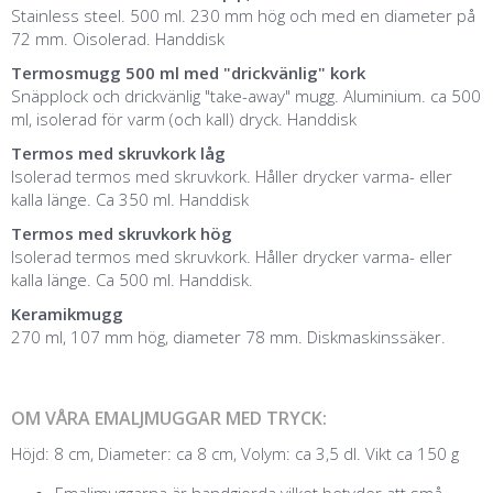
Stainless steel. 500 ml. 230 mm hög och med en diameter på
72 mm. Oisolerad. Handdisk
Termosmugg 500 ml med "drickvänlig" kork
Snäpplock och drickvänlig "take-away" mugg. Aluminium. ca 500
ml, isolerad för varm (och kall) dryck. Handdisk
Termos med skruvkork låg
​Isolerad termos med skruvkork. Håller drycker varma- eller
kalla länge. Ca 350 ml. Handdisk
Termos med skruvkork hög
Isolerad termos med skruvkork. Håller drycker varma- eller
kalla länge. Ca 500 ml. Handdisk.
Keramikmugg
270 ml, 107 mm hög, diameter 78 mm. Diskmaskinssäker.
OM VÅRA EMALJMUGGAR MED TRYCK:
Höjd: 8 cm, Diameter: ca 8 cm, Volym: ca 3,5 dl. Vikt ca 150 g
Emaljmuggarna är handgjorda vilket betyder att små