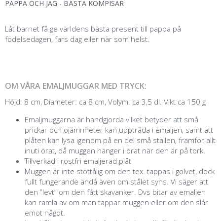
PAPPA OCH JAG - BÄSTA KOMPISAR
Låt barnet få ge världens bästa present till pappa på
födelsedagen, fars dag eller när som helst.
OM VÅRA EMALJMUGGAR MED TRYCK:
Höjd: 8 cm, Diameter: ca 8 cm, Volym: ca 3,5 dl. Vikt ca 150 g
Emaljmuggarna är handgjorda vilket betyder att små
prickar och ojämnheter kan uppträda i emaljen, samt att
plåten kan lysa igenom på en del små ställen, framför allt
inuti örat, då muggen hänger i örat när den är på tork.
Tillverkad i rostfri emaljerad plåt
Muggen är inte stöttålig om den tex. tappas i golvet, dock
fullt fungerande ändå även om stålet syns. Vi säger att
den ”levt” om den fått skavanker. Dvs bitar av emaljen
kan ramla av om man tappar muggen eller om den slår
emot något.