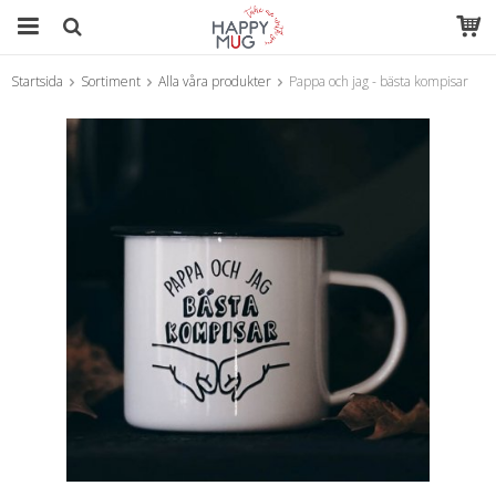
Startsida
Sortiment
Alla våra produkter
Pappa och jag - bästa kompisar
Produkten har blivit tillagd i varukorgen