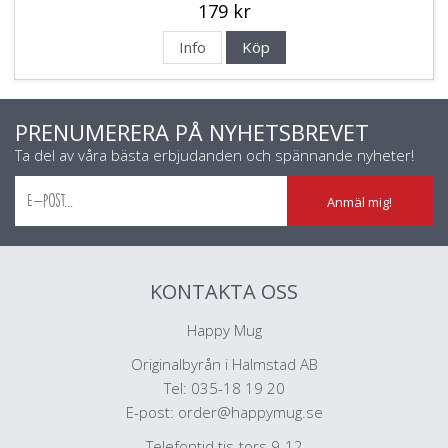
179 kr
Info
Köp
PRENUMERERA PÅ NYHETSBREVET
Ta del av våra bästa erbjudanden och spännande nyheter!
Anmäl mig!
KONTAKTA OSS
Happy Mug
Originalbyrån i Halmstad AB
Tel: 035-18 19 20
E-post:
order@happymug.se
Telefontid tis-tors 9-12