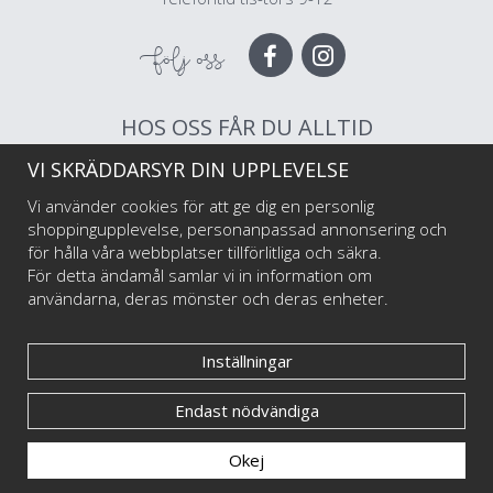
Följ oss
HOS OSS FÅR DU ALLTID
VI SKRÄDDARSYR DIN UPPLEVELSE
Muggar av högsta kvalitet
Snabb leverans
Vi använder cookies för att ge dig en personlig
Trygg betalning
shoppingupplevelse, personanpassad annonsering och
för hålla våra webbplatser tillförlitliga och säkra.
För detta ändamål samlar vi in information om
Välkommen till Happy Mug som är Sveriges första och största muggtryckeri av
användarna, deras mönster och deras enheter.
emaljmuggar till privatpersoner och företag, illustratörer och konstnärer. Vi
startade i maj 2017 har har sedan dess levererat emaljmuggar med personliga tryck
till tusentals nöjda kunder.
Inställningar
Endast nödvändiga
© Happy Mug 2025
Okej