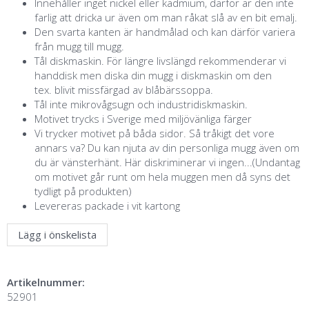
Innehåller inget nickel eller kadmium, därför är den inte
farlig att dricka ur även om man råkat slå av en bit emalj.
Den svarta kanten är handmålad och kan därför variera
från mugg till mugg.
Tål diskmaskin. För längre livslängd rekommenderar vi
handdisk men diska din mugg i diskmaskin om den
tex. blivit missfärgad av blåbärssoppa.
Tål inte mikrovågsugn och industridiskmaskin.
Motivet trycks i Sverige med miljövänliga färger
Vi trycker motivet på båda sidor. Så tråkigt det vore
annars va? Du kan njuta av din personliga mugg även om
du är vänsterhänt. Här diskriminerar vi ingen...(Undantag
om motivet går runt om hela muggen men då syns det
tydligt på produkten)
Levereras packade i vit kartong
Lägg i önskelista
Artikelnummer:
52901