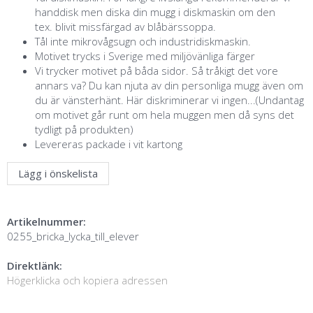
handdisk men diska din mugg i diskmaskin om den
tex. blivit missfärgad av blåbärssoppa.
Tål inte mikrovågsugn och industridiskmaskin.
Motivet trycks i Sverige med miljövänliga färger
Vi trycker motivet på båda sidor. Så tråkigt det vore
annars va? Du kan njuta av din personliga mugg även om
du är vänsterhänt. Här diskriminerar vi ingen...(Undantag
om motivet går runt om hela muggen men då syns det
tydligt på produkten)
Levereras packade i vit kartong
Lägg i önskelista
Artikelnummer:
0255_bricka_lycka_till_elever
Direktlänk:
Högerklicka och kopiera adressen