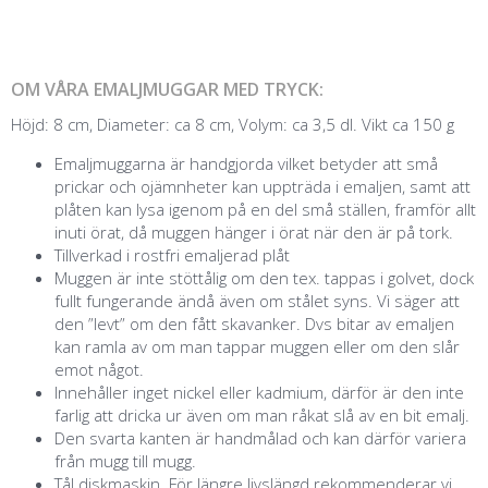
OM VÅRA EMALJMUGGAR MED TRYCK:
Höjd: 8 cm, Diameter: ca 8 cm, Volym: ca 3,5 dl. Vikt ca 150 g
Emaljmuggarna är handgjorda vilket betyder att små
prickar och ojämnheter kan uppträda i emaljen, samt att
plåten kan lysa igenom på en del små ställen, framför allt
inuti örat, då muggen hänger i örat när den är på tork.
Tillverkad i rostfri emaljerad plåt
Muggen är inte stöttålig om den tex. tappas i golvet, dock
fullt fungerande ändå även om stålet syns. Vi säger att
den ”levt” om den fått skavanker. Dvs bitar av emaljen
kan ramla av om man tappar muggen eller om den slår
emot något.
Innehåller inget nickel eller kadmium, därför är den inte
farlig att dricka ur även om man råkat slå av en bit emalj.
Den svarta kanten är handmålad och kan därför variera
från mugg till mugg.
Tål diskmaskin. För längre livslängd rekommenderar vi