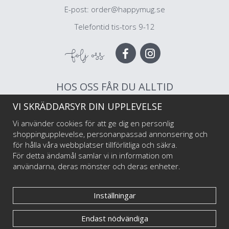
E-post:
order@happymug.se
Telefontid tis-tors 9-12
Följ oss
HOS OSS FÅR DU ALLTID
VI SKRÄDDARSYR DIN UPPLEVELSE
Muggar av högsta kvalitet
Snabb leverans
Vi använder cookies för att ge dig en personlig
Trygg betalning
shoppingupplevelse, personanpassad annonsering och
för hålla våra webbplatser tillförlitliga och säkra.
För detta ändamål samlar vi in information om
Välkommen till Happy Mug som är Sveriges första och största muggtryckeri av
användarna, deras mönster och deras enheter.
emaljmuggar till privatpersoner och företag, illustratörer och konstnärer. Vi
startade i maj 2017 har har sedan dess levererat emaljmuggar med personliga tryck
till tusentals nöjda kunder.
Inställningar
Endast nödvändiga
© Happy Mug 2025