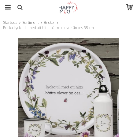
Startsida
Sortiment
Brickor
Produkten har blivit tillagd i varukorgen
Bricka Lycka till med att hitta bättre elever än oss 38 cm