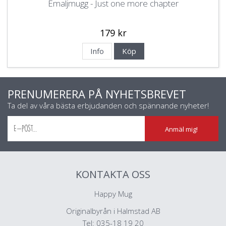
Emaljmugg - Just one more chapter
179 kr
Info
Köp
PRENUMERERA PÅ NYHETSBREVET
Ta del av våra bästa erbjudanden och spännande nyheter!
Anmäl mig!
KONTAKTA OSS
Happy Mug
Originalbyrån i Halmstad AB
Tel: 035-18 19 20