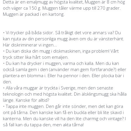
Detta är en emaljmugg av högsta kvalitet, Muggen är 8 cm hög
och väger ca 150 g. Muggen tåler värme upp till 270 grader.
Muggen är packad i en kartong.
• Vi trycker på båda sidor. Så tråkigt det vore annars va? Du
kan njuta av din personliga mugg även om du är vänsterhänt.
Här diskriminerar vi ingen...
• Du kan diska din mugg i diskmaskinen, inga problem! Vårt
tryck sitter lika hårt som emaljen.
• Du kan ha drycker i muggen, varma och kalla. Men du kan
också samla gem i den (använder man gem fortfarande?) eller
plantera en blomma i. Eller ha pennor i den. Eller plocka bär i
den.
• Alla våra muggar är tryckta i Sverige, men den senaste
teknologin och med högsta kvalitet. Din älsklingsmugg ska hålla
länge. Kanske för alltid?
• Tappa inte muggen. Den går inte sönder, men det kan göra
ont på tårna. Den kanske kan få en buckla eller bli lite skavd i
kanterna. Men du kanske vill ha den lite charmig och vintage? I
så fall kan du tappa den, men akta tårna!