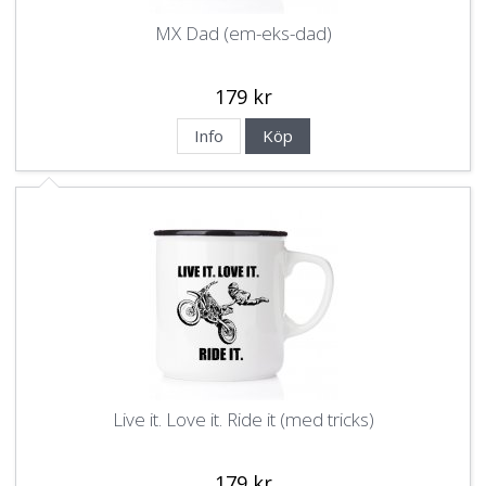
MX Dad (em-eks-dad)
179 kr
Info
Köp
Live it. Love it. Ride it (med tricks)
179 kr