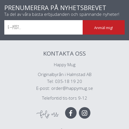
PRENUMERERA PÅ NYHETSBREVET
Ta del av våra bästa erbjudanden och spännande nyheter!
Anmäl mig!
KONTAKTA OSS
Happy Mug
Originalbyrån i Halmstad AB
Tel: 035-18 19 20
E-post:
order@happymug.se
Telefontid tis-tors 9-12
Följ oss