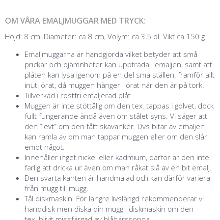
OM VÅRA EMALJMUGGAR MED TRYCK:
Höjd: 8 cm, Diameter: ca 8 cm, Volym: ca 3,5 dl. Vikt ca 150 g
Emaljmuggarna är handgjorda vilket betyder att små
prickar och ojämnheter kan uppträda i emaljen, samt att
plåten kan lysa igenom på en del små ställen, framför allt
inuti örat, då muggen hänger i örat när den är på tork.
Tillverkad i rostfri emaljerad plåt
Muggen är inte stöttålig om den tex. tappas i golvet, dock
fullt fungerande ändå även om stålet syns. Vi säger att
den ”levt” om den fått skavanker. Dvs bitar av emaljen
kan ramla av om man tappar muggen eller om den slår
emot något.
Innehåller inget nickel eller kadmium, därför är den inte
farlig att dricka ur även om man råkat slå av en bit emalj.
Den svarta kanten är handmålad och kan därför variera
från mugg till mugg.
Tål diskmaskin. För längre livslängd rekommenderar vi
handdisk men diska din mugg i diskmaskin om den
tex. blivit missfärgad av blåbärssoppa.