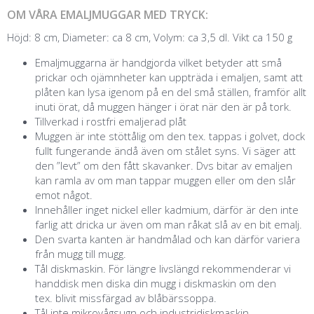
OM VÅRA EMALJMUGGAR MED TRYCK:
Höjd: 8 cm, Diameter: ca 8 cm, Volym: ca 3,5 dl. Vikt ca 150 g
Emaljmuggarna är handgjorda vilket betyder att små
prickar och ojämnheter kan uppträda i emaljen, samt att
plåten kan lysa igenom på en del små ställen, framför allt
inuti örat, då muggen hänger i örat när den är på tork.
Tillverkad i rostfri emaljerad plåt
Muggen är inte stöttålig om den tex. tappas i golvet, dock
fullt fungerande ändå även om stålet syns. Vi säger att
den ”levt” om den fått skavanker. Dvs bitar av emaljen
kan ramla av om man tappar muggen eller om den slår
emot något.
Innehåller inget nickel eller kadmium, därför är den inte
farlig att dricka ur även om man råkat slå av en bit emalj.
Den svarta kanten är handmålad och kan därför variera
från mugg till mugg.
Tål diskmaskin. För längre livslängd rekommenderar vi
handdisk men diska din mugg i diskmaskin om den
tex. blivit missfärgad av blåbärssoppa.
Tål inte mikrovågsugn och industridiskmaskin.