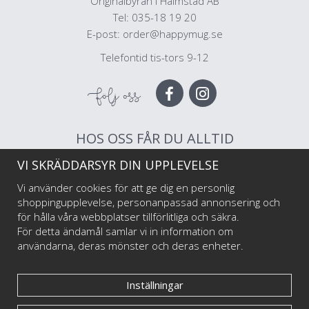
Originalbyrån i Halmstad AB
Tel: 035-18 19 20
E-post:
order@happymug.se
Telefontid tis-tors 9-12
Följ oss
HOS OSS FÅR DU ALLTID
VI SKRÄDDARSYR DIN UPPLEVELSE
Muggar av högsta kvalitet
Snabb leverans
Vi använder cookies för att ge dig en personlig
Trygg betalning
shoppingupplevelse, personanpassad annonsering och
för hålla våra webbplatser tillförlitliga och säkra.
För detta ändamål samlar vi in information om
Välkommen till Happy Mug som är Sveriges första och största muggtryckeri av
användarna, deras mönster och deras enheter.
emaljmuggar till privatpersoner och företag, illustratörer och konstnärer. Vi
startade i maj 2017 har har sedan dess levererat emaljmuggar med personliga tryck
till tusentals nöjda kunder.
Inställningar