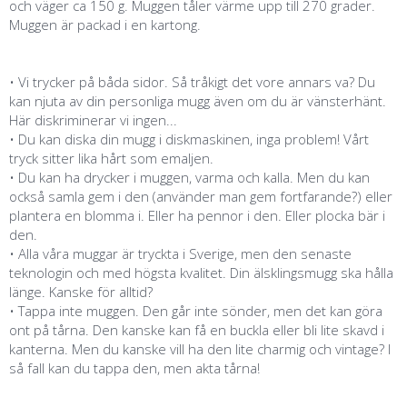
och väger ca 150 g. Muggen tåler värme upp till 270 grader.
Muggen är packad i en kartong.
• Vi trycker på båda sidor. Så tråkigt det vore annars va? Du
kan njuta av din personliga mugg även om du är vänsterhänt.
Här diskriminerar vi ingen...
• Du kan diska din mugg i diskmaskinen, inga problem! Vårt
tryck sitter lika hårt som emaljen.
• Du kan ha drycker i muggen, varma och kalla. Men du kan
också samla gem i den (använder man gem fortfarande?) eller
plantera en blomma i. Eller ha pennor i den. Eller plocka bär i
den.
• Alla våra muggar är tryckta i Sverige, men den senaste
teknologin och med högsta kvalitet. Din älsklingsmugg ska hålla
länge. Kanske för alltid?
• Tappa inte muggen. Den går inte sönder, men det kan göra
ont på tårna. Den kanske kan få en buckla eller bli lite skavd i
kanterna. Men du kanske vill ha den lite charmig och vintage? I
så fall kan du tappa den, men akta tårna!