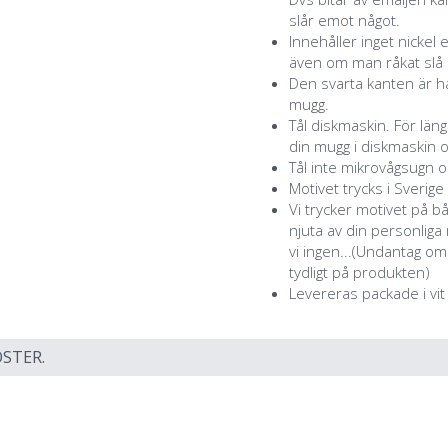
slår emot något.
Innehåller inget nickel 
även om man råkat slå a
Den svarta kanten är ha
mugg.
Tål diskmaskin. För lä
din mugg i diskmaskin o
Tål inte mikrovågsugn o
Motivet trycks i Sverige
Vi trycker motivet på b
njuta av din personlig
vi ingen...(Undantag o
tydligt på produkten)
Levereras packade i vit
STER.