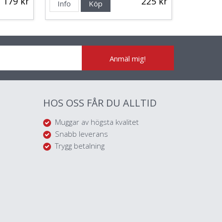
179 kr
225 kr
Info
Köp
Anmäl mig!
HOS OSS FÅR DU ALLTID
Muggar av högsta kvalitet
Snabb leverans
Trygg betalning