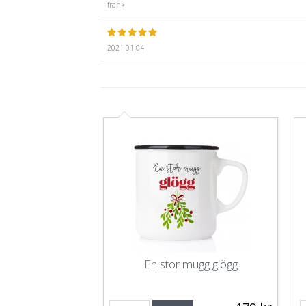
frank
2021-01-04
En stor mugg glögg