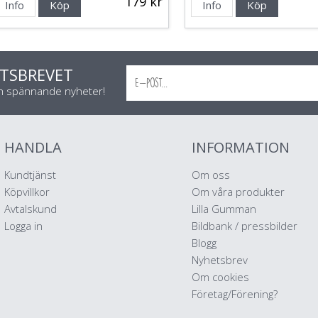
179 kr
Info
Köp
Info
Köp
TSBREVET
ch spännande nyheter!
HANDLA
INFORMATION
Kundtjänst
Om oss
Köpvillkor
Om våra produkter
Avtalskund
Lilla Gumman
Logga in
Bildbank / pressbilder
Blogg
Nyhetsbrev
Om cookies
Företag/Förening?