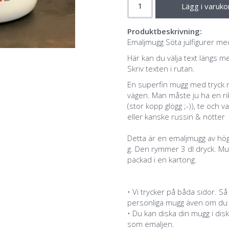
Lägg i varuko
Produktbeskrivning:
Emaljmugg Söta julfigurer me
Här kan du välja text längs me
Skriv texten i rutan.
En superfin mugg med tryck ru
vägen. Man måste ju ha en rik
(stor kopp glögg ;-)), te och v
eller kanske russin & nötter
Detta är en emaljmugg av hög
g. Den rymmer 3 dl dryck. Mu
packad i en kartong.
• Vi trycker på båda sidor. Så
personliga mugg även om du är
• Du kan diska din mugg i disk
som emaljen.