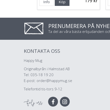
179 kr
Info
Köp
PRENUMERERA PÅ NYHE
Ta del av våra bästa erbjudanden o
KONTAKTA OSS
Happy Mug
Originalbyrån i Halmstad AB
Tel: 035-18 19 20
E-post:
order@happymug.se
Telefontid tis-tors 9-12
Följ oss