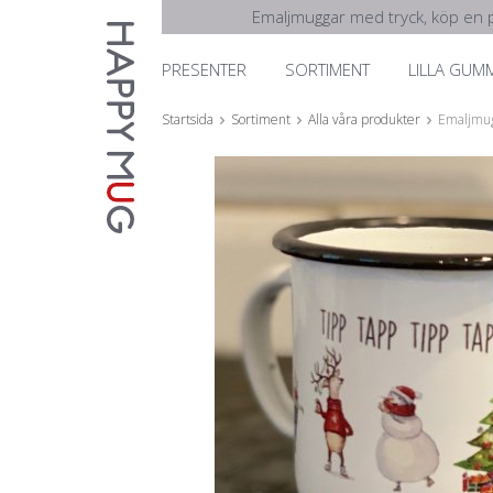
Emaljmuggar med tryck, köp en p
PRESENTER
SORTIMENT
LILLA GUM
Startsida
Sortiment
Alla våra produkter
Emaljmug