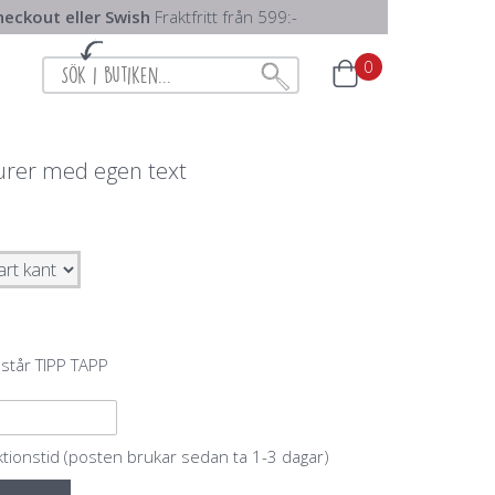
eckout eller Swish
Fraktfritt från 599:-
0
urer med egen text
 står TIPP TAPP
ktionstid (posten brukar sedan ta 1-3 dagar)