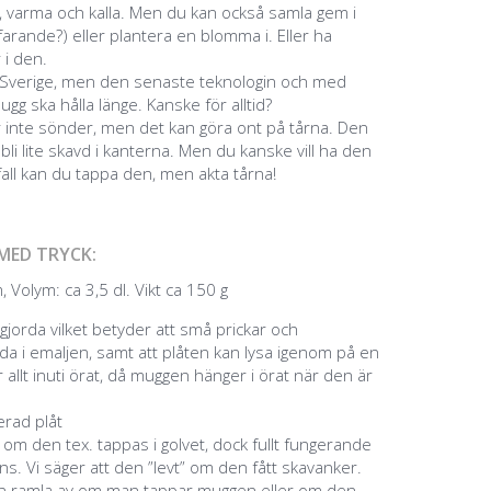
, varma och kalla. Men du kan också samla gem i
rande?) eller plantera en blomma i. Eller ha
 i den.
a i Sverige, men den senaste teknologin och med
ugg ska hålla länge. Kanske för alltid?
 inte sönder, men det kan göra ont på tårna. Den
bli lite skavd i kanterna. Men du kanske vill ha den
 fall kan du tappa den, men akta tårna!
MED TRYCK:
 Volym: ca 3,5 dl. Vikt ca 150 g
jorda vilket betyder att små prickar och
a i emaljen, samt att plåten kan lysa igenom på en
 allt inuti örat, då muggen hänger i örat när den är
jerad plåt
g om den tex. tappas i golvet, dock fullt fungerande
s. Vi säger att den ”levt” om den fått skavanker.
an ramla av om man tappar muggen eller om den