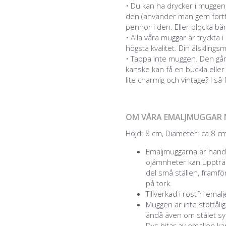
• Du kan ha drycker i muggen
den (använder man gem fortfa
pennor i den. Eller plocka bär
• Alla våra muggar är tryckt
högsta kvalitet. Din älsklingsm
• Tappa inte muggen. Den går
kanske kan få en buckla eller 
lite charmig och vintage? I så
OM VÅRA EMALJMUGGAR 
Höjd: 8 cm, Diameter: ca 8 cm,
Emaljmuggarna är handg
ojämnheter kan uppträd
del små ställen, framför
på tork.
Tillverkad i rostfri emal
Muggen är inte stöttåli
ändå även om stålet syn
Dvs bitar av emaljen k