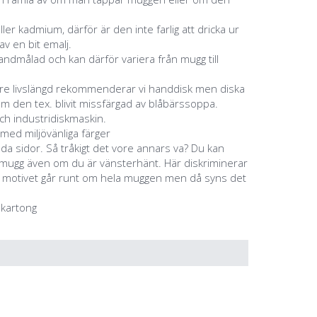
eller kadmium, därför är den inte farlig att dricka ur
v en bit emalj.
ndmålad och kan därför variera från mugg till
ngre livslängd rekommenderar vi handdisk men diska
m den tex. blivit missfärgad av blåbärssoppa.
ch industridiskmaskin.
 med miljövänliga färger
åda sidor. Så tråkigt det vore annars va? Du kan
a mugg även om du är vänsterhänt. Här diskriminerar
m motivet går runt om hela muggen men då syns det
 kartong