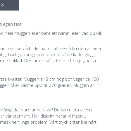
rg
d egen text
d hela muggen eller bara ett namn, eller vad du vill.
nt om, se på bilderna för att se så fin den är hela
tigt härlig julmugg, som passar både kaffe, glögg
arm choklad. Den är också jättefin att ha julgodis i
sta kvalitet, Muggen är 8 cm hög och väger ca 150
ggen tåler värme upp till 270 grader. Muggen är
 tråkigt det vore annars va? Du kan njuta av din
 vänsterhänt. Här diskriminerar vi ingen...
maskinen, inga problem! Vårt tryck sitter lika hårt