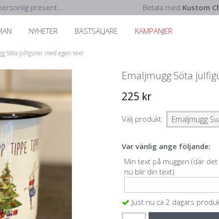
ersonlig present...
Betala med
Kustom Ch
MAN
NYHETER
BÄSTSÄLJARE
KAMPANJER
g Söta julfigurer med egen text
Emaljmugg Söta julfig
225 kr
Välj produkt
Var vänlig ange följande:
Min text på muggen (där det
nu blir din text)
Just nu ca 2 dagars produ