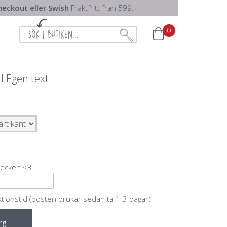
eckout eller Swish
Fraktfritt från 599:-
0
l Egen text
tecken <3
ktionstid (posten brukar sedan ta 1-3 dagar)
rg