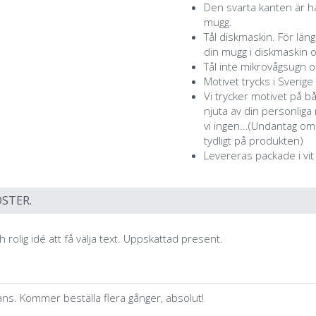
Den svarta kanten är ha
mugg.
Tål diskmaskin. För lä
din mugg i diskmaskin o
Tål inte mikrovågsugn o
Motivet trycks i Sverige
Vi trycker motivet på b
njuta av din personlig
vi ingen...(Undantag o
tydligt på produkten)
Levereras packade i vit
STER.
h rolig idé att få välja text. Uppskattad present.
ns. Kommer beställa flera gånger, absolut!