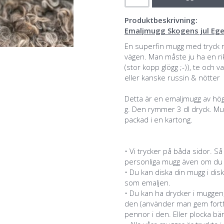
Produktbeskrivning:
Emaljmugg Skogens jul Ege
En superfin mugg med tryck ru
vägen. Man måste ju ha en rik
(stor kopp glögg ;-)), te och v
eller kanske russin & nötter
Detta är en emaljmugg av hög
g. Den rymmer 3 dl dryck. Mu
packad i en kartong.
• Vi trycker på båda sidor. Så
personliga mugg även om du är
• Du kan diska din mugg i disk
som emaljen.
• Du kan ha drycker i muggen
den (använder man gem fortfa
pennor i den. Eller plocka bär