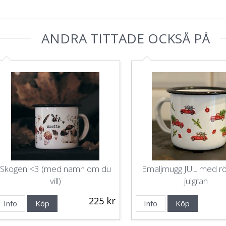
ANDRA TITTADE OCKSÅ PÅ
Skogen <3 (med namn om du
Emaljmugg JUL med rö
vill)
julgran
225 kr
Info
Köp
Info
Köp