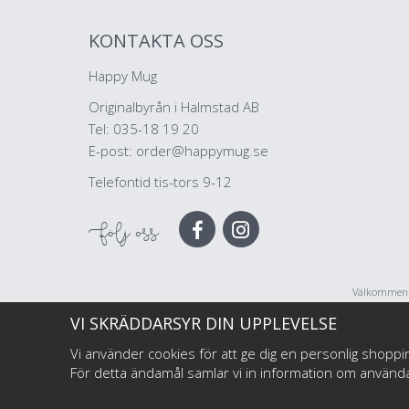
KONTAKTA OSS
Happy Mug
Originalbyrån i Halmstad AB
Tel: 035-18 19 20
E-post:
order@happymug.se
Telefontid tis-tors 9-12
Följ oss
Välkommen ti
företag, illu
VI SKRÄDDARSYR DIN UPPLEVELSE
Vi använder cookies för att ge dig en personlig shoppi
För detta ändamål samlar vi in information om använ