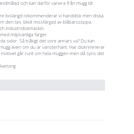
ndmålad och kan därför variera från mugg till
ngre livslängd rekommenderar vi handdisk men diska
m den tex. blivit missfärgad av blåbärssoppa.
ch industridiskmaskin.
 med miljövänliga färger
åda sidor. Så tråkigt det vore annars va? Du kan
a mugg även om du är vänsterhänt. Här diskriminerar
m motivet går runt om hela muggen men då syns det
 kartong