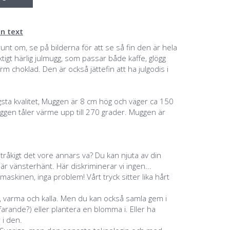
n text
nt om, se på bilderna för att se så fin den är hela
tigt härlig julmugg, som passar både kaffe, glögg
arm choklad. Den är också jättefin att ha julgodis i
sta kvalitet, Muggen är 8 cm hög och väger ca 150
ggen tåler värme upp till 270 grader. Muggen är
 tråkigt det vore annars va? Du kan njuta av din
 vänsterhänt. Här diskriminerar vi ingen...
maskinen, inga problem! Vårt tryck sitter lika hårt
, varma och kalla. Men du kan också samla gem i
rande?) eller plantera en blomma i. Eller ha
 i den.