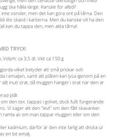
a i Sverige, men den senaste teknologin och med
ugg ska hålla länge. Kanske för alltid?
 inte sönder, men det kan göra ont på tårna. Den
bli lite skavd i kanterna. Men du kanske vill ha den
 fall kan du tappa den, men akta tårna!
MED TRYCK:
 Volym: ca 3,5 dl. Vikt ca 150 g
jorda vilket betyder att små prickar och
a i emaljen, samt att plåten kan lysa igenom på en
 allt inuti örat, då muggen hänger i örat när den är
jerad plåt
g om den tex. tappas i golvet, dock fullt fungerande
s. Vi säger att den ”levt” om den fått skavanker.
an ramla av om man tappar muggen eller om den
eller kadmium, därför är den inte farlig att dricka ur
v en bit emalj.