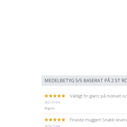
MEDELBETYG
5
/5 BASERAT PÅ
2
ST RÖ
Väldigt fin glans på motivet oc
2021-01-04
Birgitta
Finaste muggen! Snabb levera
2019-12-04