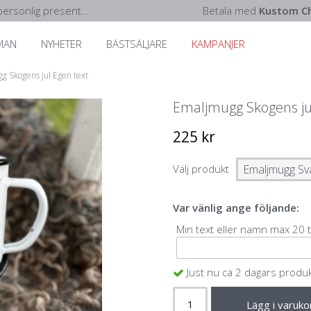
ersonlig present...
Betala med
Kustom Ch
MAN
NYHETER
BÄSTSÄLJARE
KAMPANJER
g Skogens jul Egen text
Emaljmugg Skogens ju
225 kr
Välj produkt
Var vänlig ange följande:
Min text eller namn max 20 
Just nu ca 2 dagars produ
Lägg i varuko