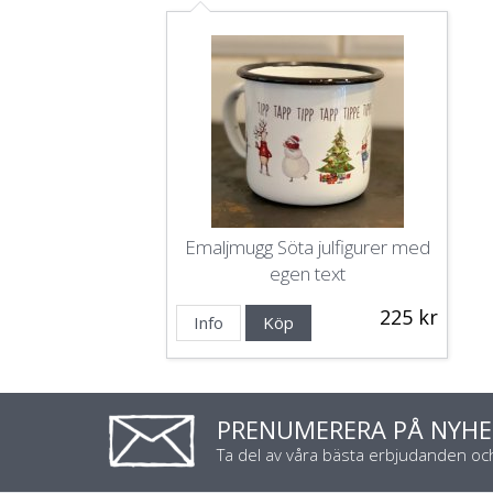
Emaljmugg Söta julfigurer med
egen text
225 kr
Info
Köp
PRENUMERERA PÅ NYHE
Ta del av våra bästa erbjudanden o