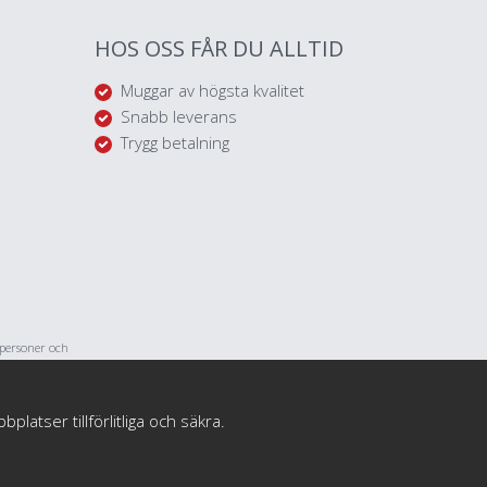
HOS OSS FÅR DU ALLTID
Muggar av högsta kvalitet
Snabb leverans
Trygg betalning
tpersoner och
med personliga
atser tillförlitliga och säkra.