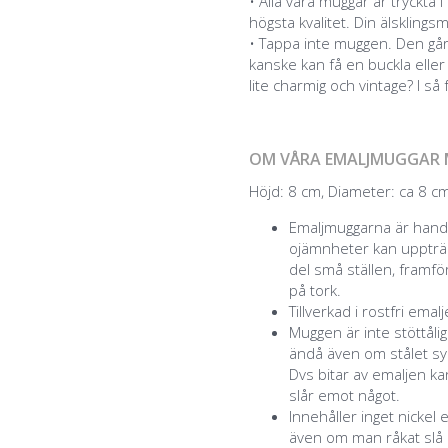
• Alla våra muggar är tryckt
högsta kvalitet. Din älsklingsm
• Tappa inte muggen. Den går
kanske kan få en buckla eller 
lite charmig och vintage? I så
OM VÅRA EMALJMUGGAR 
Höjd: 8 cm, Diameter: ca 8 cm,
Emaljmuggarna är handg
ojämnheter kan uppträd
del små ställen, framför
på tork.
Tillverkad i rostfri emal
Muggen är inte stöttåli
ändå även om stålet syn
Dvs bitar av emaljen k
slår emot något.
Innehåller inget nickel 
även om man råkat slå a