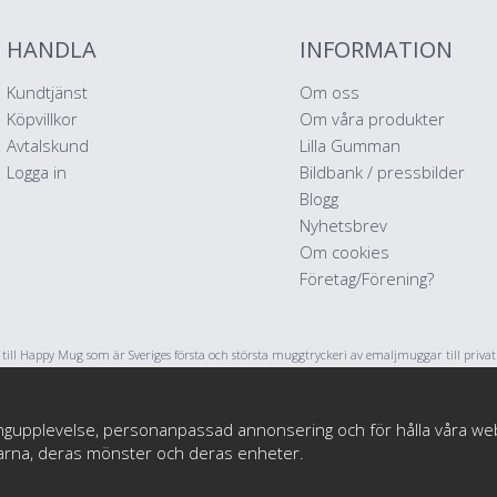
HANDLA
INFORMATION
Kundtjänst
Om oss
Köpvillkor
Om våra produkter
Avtalskund
Lilla Gumman
Logga in
Bildbank / pressbilder
Blogg
Nyhetsbrev
Om cookies
Företag/Förening?
ll Happy Mug som är Sveriges första och största muggtryckeri av emaljmuggar till priva
stratörer och konstnärer. Vi startade i maj 2017 har har sedan dess levererat emaljmuggar 
tryck till tusentals nöjda kunder.
ngupplevelse, personanpassad annonsering och för hålla våra webbpl
darna, deras mönster och deras enheter.
© Happy Mug 2025