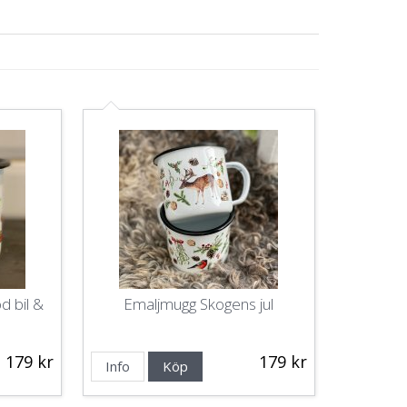
d bil &
Emaljmugg Skogens jul
179 kr
179 kr
Info
Köp