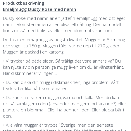
Produktbeskrivning:
Emaljmugg Dusty Rose med namn
Dusty Rose med namn är en jättefin emaljmugg med ditt eget
namn. Blomsterramen är en akvarellmålning. Denna modell
finns också med bokstav eller med blommotiv runt om
Detta är en emaljmugg av högsta kvalitet, Muggen är 8 cm hög
och väger ca 150 g. Muggen tåler värme upp till 270 grader.
Muggen är packad i en kartong.
• Vi trycker på båda sidor. Så tråkigt det vore annars va? Du
kan njuta av din personliga mugg även om du är vänsterhänt.
Här diskriminerar vi ingen...
• Du kan diska din mugg i diskmaskinen, inga problem! Vårt
tryck sitter lika hårt som emaljen.
• Du kan ha drycker i muggen, varma och kalla. Men du kan
också samla gem i den (använder man gem fortfarande?) eller
plantera en blomma i. Eller ha pennor i den. Eller plocka bär i
den.
• Alla våra muggar är tryckta i Sverige, men den senaste
teknologin och med högsta kvalitet. Din älsklingsmugg ska hålla