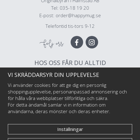
Originalbyrån i Halmstad AB
Tel: 035-18 19 20
E-post:
order@happymug.se
Telefontid tis-tors 9-12
Följ oss
HOS OSS FÅR DU ALLTID
VI SKRÄDDARSYR DIN UPPLEVELSE
Muggar av högsta kvalitet
Snabb leverans
Vi använder cookies för att ge dig en personlig
Trygg betalning
shoppingupplevelse, personanpassad annonsering och
för hålla våra webbplatser tillförlitliga och säkra.
För detta ändamål samlar vi in information om
Välkommen till Happy Mug som är Sveriges första och största muggtryckeri av
användarna, deras mönster och deras enheter.
emaljmuggar till privatpersoner och företag, illustratörer och konstnärer. Vi
startade i maj 2017 har har sedan dess levererat emaljmuggar med personliga tryck
till tusentals nöjda kunder.
Inställningar