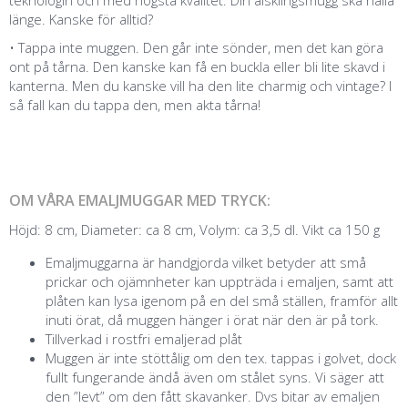
länge. Kanske för alltid?
• Tappa inte muggen. Den går inte sönder, men det kan göra
ont på tårna. Den kanske kan få en buckla eller bli lite skavd i
kanterna. Men du kanske vill ha den lite charmig och vintage? I
så fall kan du tappa den, men akta tårna!
OM VÅRA EMALJMUGGAR MED TRYCK:
Höjd: 8 cm, Diameter: ca 8 cm, Volym: ca 3,5 dl. Vikt ca 150 g
Emaljmuggarna är handgjorda vilket betyder att små
prickar och ojämnheter kan uppträda i emaljen, samt att
plåten kan lysa igenom på en del små ställen, framför allt
inuti örat, då muggen hänger i örat när den är på tork.
Tillverkad i rostfri emaljerad plåt
Muggen är inte stöttålig om den tex. tappas i golvet, dock
fullt fungerande ändå även om stålet syns. Vi säger att
den ”levt” om den fått skavanker. Dvs bitar av emaljen