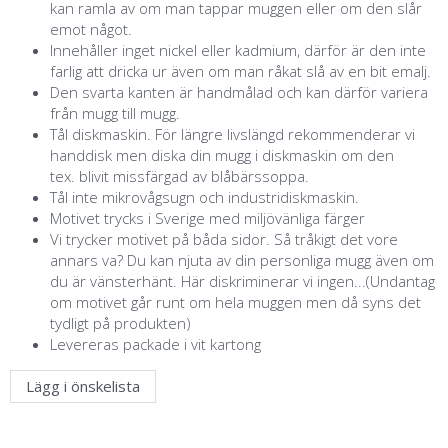
kan ramla av om man tappar muggen eller om den slår
emot något.
Innehåller inget nickel eller kadmium, därför är den inte
farlig att dricka ur även om man råkat slå av en bit emalj.
Den svarta kanten är handmålad och kan därför variera
från mugg till mugg.
Tål diskmaskin. För längre livslängd rekommenderar vi
handdisk men diska din mugg i diskmaskin om den
tex. blivit missfärgad av blåbärssoppa.
Tål inte mikrovågsugn och industridiskmaskin.
Motivet trycks i Sverige med miljövänliga färger
Vi trycker motivet på båda sidor. Så tråkigt det vore
annars va? Du kan njuta av din personliga mugg även om
du är vänsterhänt. Här diskriminerar vi ingen...(Undantag
om motivet går runt om hela muggen men då syns det
tydligt på produkten)
Levereras packade i vit kartong
Lägg i önskelista