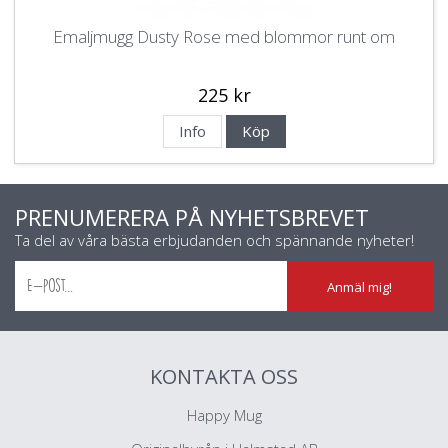
Emaljmugg Dusty Rose med blommor runt om
225 kr
Info
Köp
PRENUMERERA PÅ NYHETSBREVET
Ta del av våra bästa erbjudanden och spännande nyheter!
Anmäl mig!
KONTAKTA OSS
Happy Mug