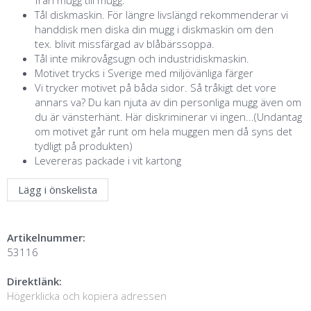
Tål diskmaskin. För längre livslängd rekommenderar vi
handdisk men diska din mugg i diskmaskin om den
tex. blivit missfärgad av blåbärssoppa.
Tål inte mikrovågsugn och industridiskmaskin.
Motivet trycks i Sverige med miljövänliga färger
Vi trycker motivet på båda sidor. Så tråkigt det vore
annars va? Du kan njuta av din personliga mugg även om
du är vänsterhänt. Här diskriminerar vi ingen...(Undantag
om motivet går runt om hela muggen men då syns det
tydligt på produkten)
Levereras packade i vit kartong
Lägg i önskelista
Artikelnummer:
53116
Direktlänk:
Högerklicka och kopiera adressen