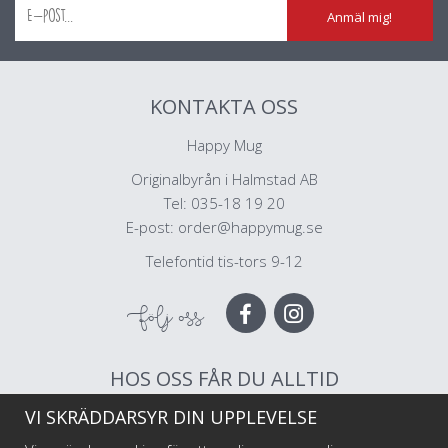
Anmäl mig!
KONTAKTA OSS
Happy Mug
Originalbyrån i Halmstad AB
Tel: 035-18 19 20
E-post:
order@happymug.se
Telefontid tis-tors 9-12
Följ oss
HOS OSS FÅR DU ALLTID
VI SKRÄDDARSYR DIN UPPLEVELSE
Muggar av högsta kvalitet
Snabb leverans