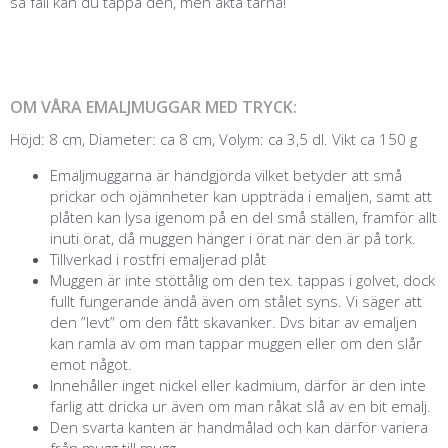
så fall kan du tappa den, men akta tårna!
OM VÅRA EMALJMUGGAR MED TRYCK:
Höjd: 8 cm, Diameter: ca 8 cm, Volym: ca 3,5 dl. Vikt ca 150 g
Emaljmuggarna är handgjorda vilket betyder att små
prickar och ojämnheter kan uppträda i emaljen, samt att
plåten kan lysa igenom på en del små ställen, framför allt
inuti örat, då muggen hänger i örat när den är på tork.
Tillverkad i rostfri emaljerad plåt
Muggen är inte stöttålig om den tex. tappas i golvet, dock
fullt fungerande ändå även om stålet syns. Vi säger att
den ”levt” om den fått skavanker. Dvs bitar av emaljen
kan ramla av om man tappar muggen eller om den slår
emot något.
Innehåller inget nickel eller kadmium, därför är den inte
farlig att dricka ur även om man råkat slå av en bit emalj.
Den svarta kanten är handmålad och kan därför variera
från mugg till mugg.