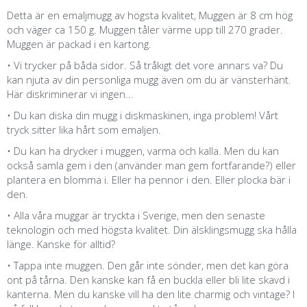
Detta är en emaljmugg av högsta kvalitet, Muggen är 8 cm hög
och väger ca 150 g. Muggen tåler värme upp till 270 grader.
Muggen är packad i en kartong.
• Vi trycker på båda sidor. Så tråkigt det vore annars va? Du
kan njuta av din personliga mugg även om du är vänsterhänt.
Här diskriminerar vi ingen...
• Du kan diska din mugg i diskmaskinen, inga problem! Vårt
tryck sitter lika hårt som emaljen.
• Du kan ha drycker i muggen, varma och kalla. Men du kan
också samla gem i den (använder man gem fortfarande?) eller
plantera en blomma i. Eller ha pennor i den. Eller plocka bär i
den.
• Alla våra muggar är tryckta i Sverige, men den senaste
teknologin och med högsta kvalitet. Din älsklingsmugg ska hålla
länge. Kanske för alltid?
• Tappa inte muggen. Den går inte sönder, men det kan göra
ont på tårna. Den kanske kan få en buckla eller bli lite skavd i
kanterna. Men du kanske vill ha den lite charmig och vintage? I