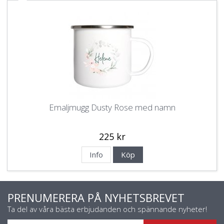
Emaljmugg Dusty Rose med namn
225 kr
Info
Köp
PRENUMERERA PÅ NYHETSBREVET
Ta del av våra bästa erbjudanden och spännande nyheter!