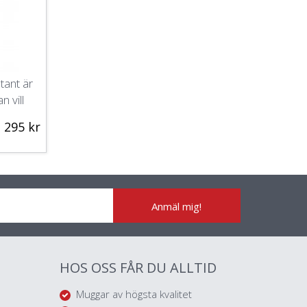
tant är
n vill
295 kr
Anmäl mig!
HOS OSS FÅR DU ALLTID
Muggar av högsta kvalitet