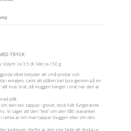
sms)
MED TRYCK:
 Volym: ca 3,5 dl. Vikt ca 150 g
jorda vilket betyder att små prickar och
a i emaljen, samt att plåten kan lysa igenom på en
 allt inuti örat, då muggen hänger i örat när den är
jerad plåt
g om den tex. tappas i golvet, dock fullt fungerande
s. Vi säger att den ”levt” om den fått skavanker.
an ramla av om man tappar muggen eller om den
eller kadmium, därför är den inte farlig att dricka ur