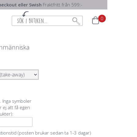
eckout eller Swish
Fraktfritt från 599:-
0
onmänniska
r. Inga symboler
r ej att få egen
ukter):
ktionstid (posten brukar sedan ta 1-3 dagar)