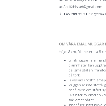
📧
Ankifahlstad@gmail.com
📱
+46 709 25 31 07
(gärna 
OM VÅRA EMALJMUGGAR 
Höjd: 8 cm, Diameter: ca 8 cm,
Emaljmuggarna är handg
ojämnheter kan uppträd
del små ställen, framför
på tork.
Tillverkad i rostfri emal
Muggen är inte stöttåli
ändå även om stålet syn
Dvs bitar av emaljen k
slår emot något.
Innehåller inget nickel 