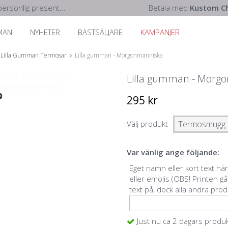
ersonlig present...
Betala med
Kustom Ch
MAN
NYHETER
BÄSTSÄLJARE
KAMPANJER
Lilla Gumman Termosar
Lilla gumman - Morgonmänniska
Lilla gumman - Morg
295 kr
Välj produkt
Var vänlig ange följande:
Eget namn eller kort text hä
eller emojis (OBS! Printen gå
text på, dock alla andra prod
Just nu ca 2 dagars produ