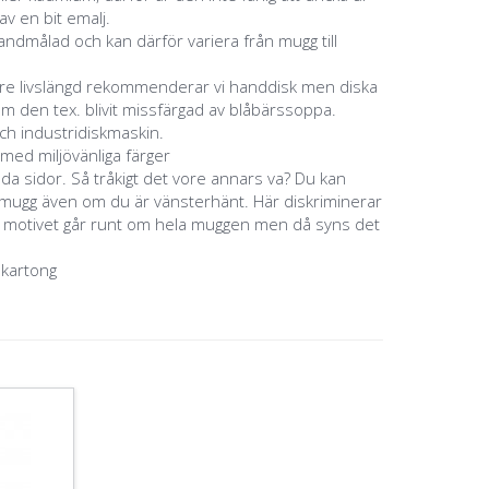
v en bit emalj.
ndmålad och kan därför variera från mugg till
ngre livslängd rekommenderar vi handdisk men diska
m den tex. blivit missfärgad av blåbärssoppa.
ch industridiskmaskin.
 med miljövänliga färger
åda sidor. Så tråkigt det vore annars va? Du kan
a mugg även om du är vänsterhänt. Här diskriminerar
m motivet går runt om hela muggen men då syns det
 kartong