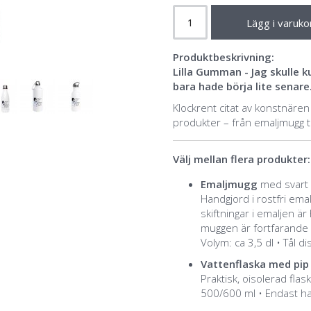
Lägg i varuko
Produktbeskrivning:
Lilla Gumman - Jag skulle
bara hade börja lite senare
Klockrent citat av konstnäre
produkter – från emaljmugg till
Välj mellan flera produkter:
Emaljmugg
med svart e
Handgjord i rostfri ema
skiftningar i emaljen är
muggen är fortfarande 
Volym: ca 3,5 dl • Tål 
Vattenflaska med pip 
Praktisk, oisolerad flask
500/600 ml • Endast ha