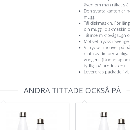
även om man råkat slå a
Den svarta kanten är ha
mugg.
Tål diskmaskin. För lä
din mugg i diskmaskin o
Tål inte mikrovågsugn o
Motivet trycks i Sverige
Vi trycker motivet på b
njuta av din personlig
vi ingen...(Undantag o
tydligt på produkten)
Levereras packade i vit
ANDRA TITTADE OCKSÅ PÅ