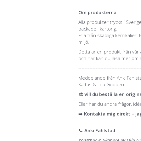
Om produkterna
Alla produkter trycks i Sveri
packade i kartong.
Fria från skadliga kemikali
miljö.
Detta är en produkt från vår
och
här
kan du läsa mer om 
---------------------------------------
Meddelande från Anki Fahlst
Käftas & Lilla Gubben:
🎨 Vill du beställa en orig
Eller har du andra frågor, id
➡️
Kontakta mig direkt – jag
📞
Anki Fahlstad
Konstnär & Skapare av Lilla