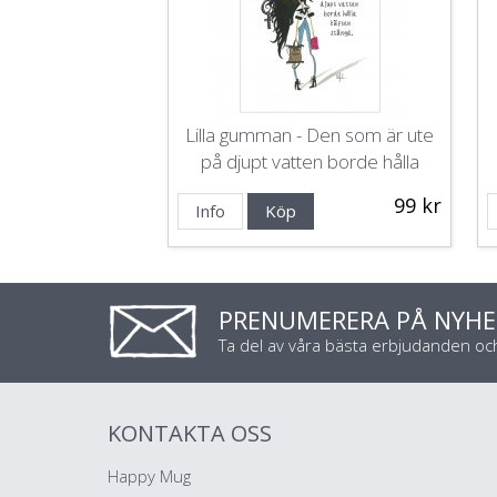
Lilla gumman - Den som är ute
på djupt vatten borde hålla
käften stängd
99 kr
Info
Köp
PRENUMERERA PÅ NYHE
Ta del av våra bästa erbjudanden o
KONTAKTA OSS
Happy Mug