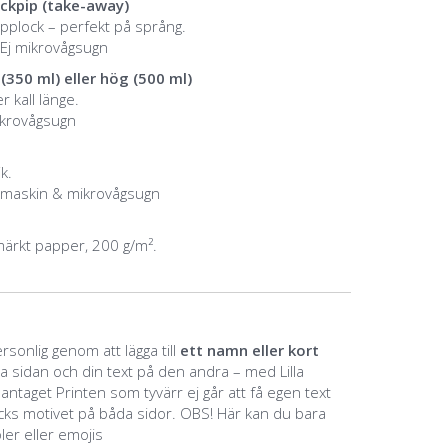
kpip (take-away)
plock – perfekt på språng.
 Ej mikrovågsugn
(350 ml) eller hög (500 ml)
r kall länge.
ikrovågsugn
k.
skmaskin & mikrovågsugn
märkt papper, 200 g/m².
sonlig genom att lägga till
ett namn eller kort
na sidan och din text på den andra – med Lilla
ntaget Printen som tyvärr ej går att få egen text
ycks motivet på båda sidor. OBS! Här kan du bara
oler eller emojis