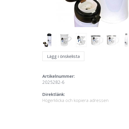
Lägg i önskelista
Artikelnummer:
2025282-6
Direktlänk:
Högerklicka och kopiera adressen