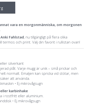
rg
 kunnat vara en morgonmänniska, om morgonen
.
n
Anki Fahlstad
, nu tillgängligt på flera olika
 termos och print. Välj din favorit i rullistan ovan!
ller silverkant
ljerad plåt. Varje mugg är unik – små prickar och
 helt normalt. Emaljen kan spricka vid stötar, men
säker att använda.
diskmaskin • Ej mikrovågsugn
eller karbinhake
a i rostfritt eller aluminium.
nddisk • Ej mikrovågsugn