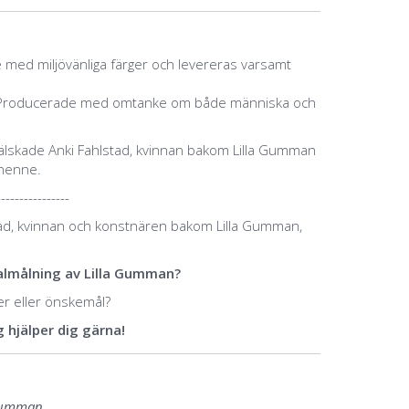
ge med miljövänliga färger och levereras varsamt
er. Producerade med omtanke om både människa och
 älskade Anki Fahlstad, kvinnan bakom Lilla Gumman
henne.
----------------
ad, kvinnan och konstnären bakom Lilla Gumman,
inalmålning av Lilla Gumman?
éer eller önskemål?
 hjälper dig gärna!
 Gumman