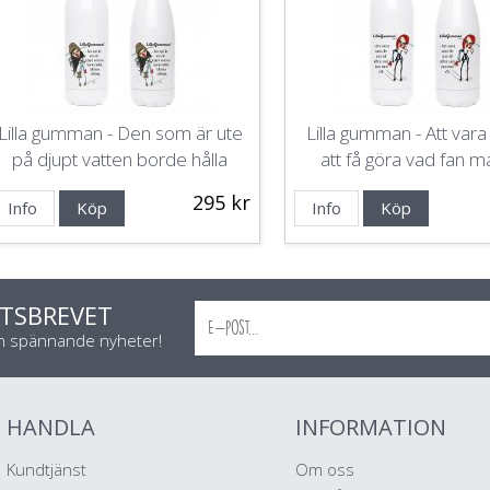
Lilla gumman - Den som är ute
Lilla gumman - Att vara 
på djupt vatten borde hålla
att få göra vad fan ma
käften stängd
295 kr
Info
Köp
Info
Köp
TSBREVET
ch spännande nyheter!
HANDLA
INFORMATION
Kundtjänst
Om oss