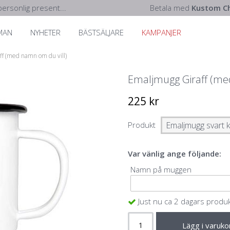
ersonlig present...
Betala med
Kustom Ch
MAN
NYHETER
BÄSTSÄLJARE
KAMPANJER
f (med namn om du vill)
Emaljmugg Giraff (me
225 kr
Produkt
Var vänlig ange följande:
Namn på muggen
Just nu ca 2 dagars produ
Lägg i varuko