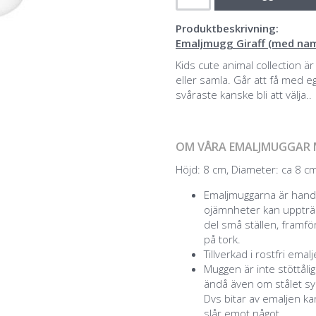
Produktbeskrivning:
Emaljmugg Giraff (med nam
Kids cute animal collection 
eller samla. Går att få med 
svåraste kanske bli att välja..
OM VÅRA EMALJMUGGAR 
Höjd: 8 cm, Diameter: ca 8 cm,
Emaljmuggarna är handg
ojämnheter kan uppträd
del små ställen, framför
på tork.
Tillverkad i rostfri emal
Muggen är inte stöttåli
ändå även om stålet syn
Dvs bitar av emaljen k
slår emot något.