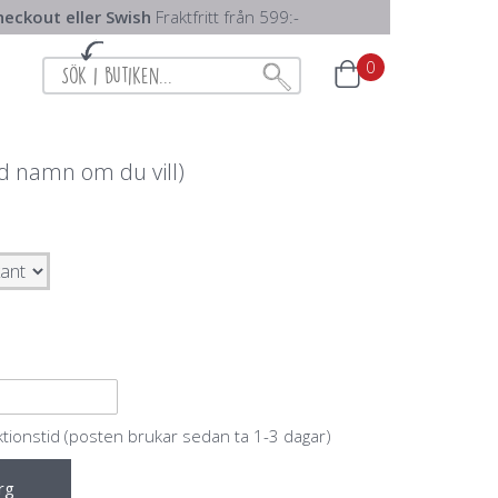
eckout eller Swish
Fraktfritt från 599:-
0
d namn om du vill)
ktionstid (posten brukar sedan ta 1-3 dagar)
rg