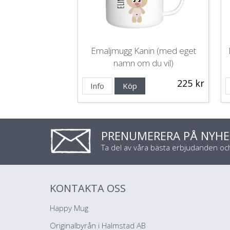
Emaljmugg Kanin (med eget
namn om du vil)
225 kr
Info
Köp
PRENUMERERA PÅ NYHE
Ta del av våra bästa erbjudanden o
KONTAKTA OSS
Happy Mug
Originalbyrån i Halmstad AB