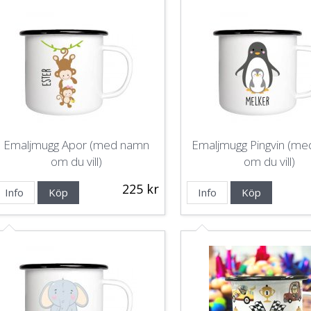
Emaljmugg Apor (med namn
Emaljmugg Pingvin (m
om du vill)
om du vill)
225 kr
Info
Köp
Info
Köp