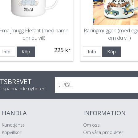
Emaljmugg Elefant (med namn
Racingmuggen (med eg
om du vill)
om du vill)
225 kr
Info
Köp
Info
Köp
TSBREVET
ch spännande nyheter!
HANDLA
INFORMATION
Kundtjänst
Om oss
Köpvillkor
Om våra produkter