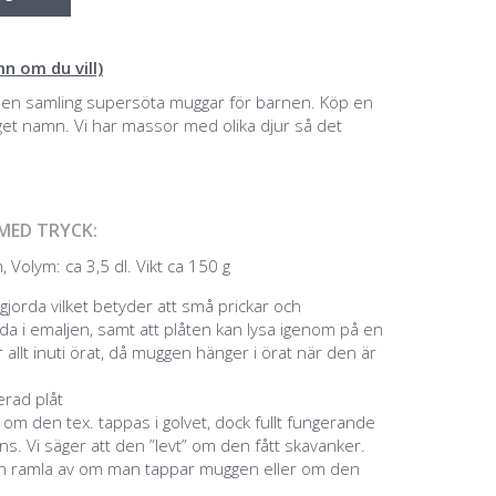
n om du vill)
är en samling supersöta muggar för barnen. Köp en
eget namn. Vi har massor med olika djur så det
MED TRYCK:
 Volym: ca 3,5 dl. Vikt ca 150 g
jorda vilket betyder att små prickar och
a i emaljen, samt att plåten kan lysa igenom på en
 allt inuti örat, då muggen hänger i örat när den är
jerad plåt
g om den tex. tappas i golvet, dock fullt fungerande
s. Vi säger att den ”levt” om den fått skavanker.
an ramla av om man tappar muggen eller om den