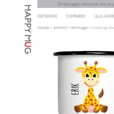
Emaljmuggar med tryck, köp en p
PRESENTER
SORTIMENT
LILLA GUM
Startsida
Sortiment
Barnmuggar
Emaljmugg Giraf