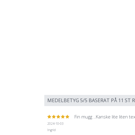
MEDELBETYG
5
/5 BASERAT PÅ
11
ST R
Fin mugg ..Kanske lite liten t
2024-10-03
Ingrid