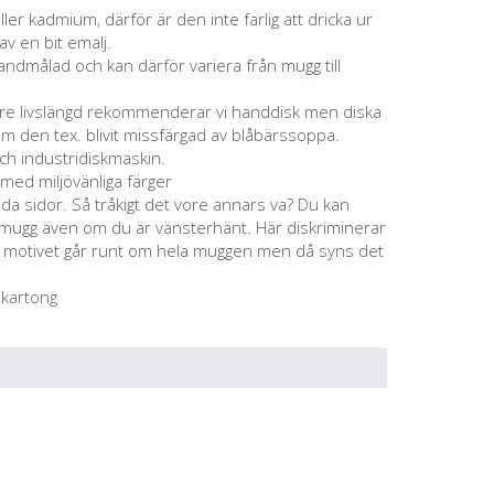
eller kadmium, därför är den inte farlig att dricka ur
v en bit emalj.
ndmålad och kan därför variera från mugg till
ngre livslängd rekommenderar vi handdisk men diska
m den tex. blivit missfärgad av blåbärssoppa.
ch industridiskmaskin.
 med miljövänliga färger
åda sidor. Så tråkigt det vore annars va? Du kan
a mugg även om du är vänsterhänt. Här diskriminerar
m motivet går runt om hela muggen men då syns det
 kartong