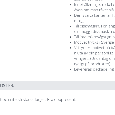
Innehåller inget nickel 
även om man råkat slå a
Den svarta kanten är ha
mugg.
Tål diskmaskin. För lä
din mugg i diskmaskin o
Tål inte mikrovågsugn o
Motivet trycks i Sverige
Vi trycker motivet på b
njuta av din personlig
vi ingen...(Undantag o
tydligt på produkten)
Levereras packade i vit
ÖSTER.
ext och inte så starka färger. Bra doppresent.