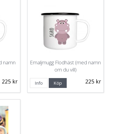
ed namn
Emaljmugg Flodhäst (med namn
om du vill)
225 kr
225 kr
Info
Köp