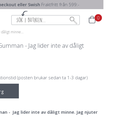
eckout eller Swish
Fraktfritt från 599:-
0
 dåligt minne...
umman - Jag lider inte av dåligt
ktionstid (posten brukar sedan ta 1-3 dagar)
rg
 - Jag lider inte av dåligt minne. Jag njuter