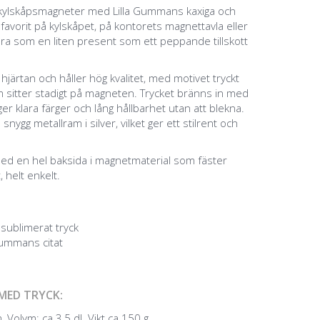
 kylskåpsmagneter med Lilla Gummans kaxiga och
n favorit på kylskåpet, på kontorets magnettavla eller
bra som en liten present som ett peppande tillskott
ärtan och håller hög kvalitet, med motivet tryckt
som sitter stadigt på magneten. Trycket bränns in med
er klara färger och lång hållbarhet utan att blekna.
ygg metallram i silver, vilket ger ett stilrent och
ed en hel baksida i magnetmaterial som fäster
, helt enkelt.
sublimerat tryck
Gummans citat
MED TRYCK:
 Volym: ca 3,5 dl. Vikt ca 150 g