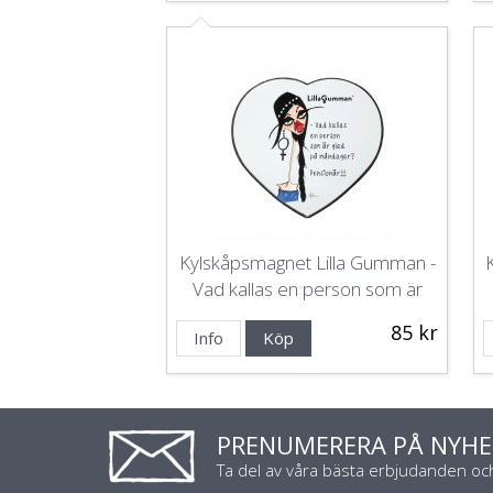
Kylskåpsmagnet Lilla Gumman -
Vad kallas en person som är
glad på måndagar? Pensionär!
85 kr
Info
Köp
PRENUMERERA PÅ NYHE
Ta del av våra bästa erbjudanden o