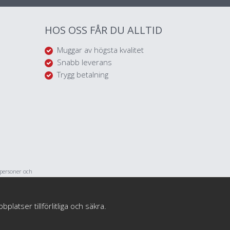
HOS OSS FÅR DU ALLTID
Muggar av högsta kvalitet
Snabb leverans
Trygg betalning
tpersoner och
med personliga
atser tillförlitliga och säkra.