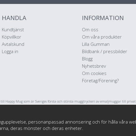
HANDLA
INFORMATION
Kundtjänst
Om oss
Köpvillkor
Om våra produkter
Avtalskund
Lilla Gumman
Logga in
Bildbank / pressbilder
Blogg
Nyhetsbrev
Om cookies
Företag/Förening?
ll Happy Mug som är Sveriges första och största muggtryckeri av emaljmuggar till priva
stratörer och konstnärer. Vi startade i maj 2017 har har sedan dess levererat emaljmuggar 
tryck till tusentals nöjda kunder.
ngupplevelse, personanpassad annonsering och för hålla våra webbpl
darna, deras mönster och deras enheter.