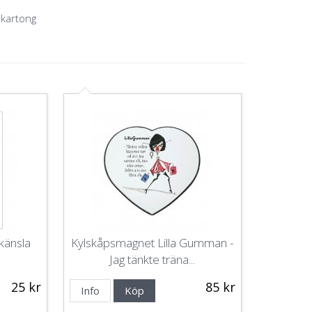
 kartong
känsla
Kylskåpsmagnet Lilla Gumman -
Jag tänkte träna...
25 kr
85 kr
Info
Köp