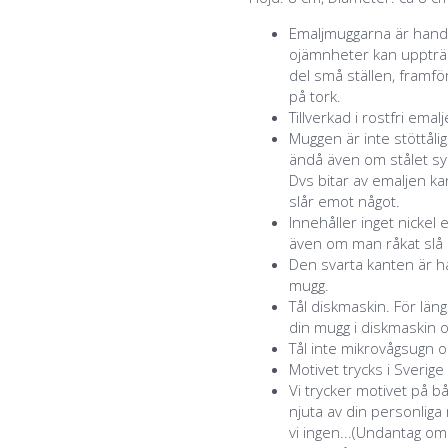
Emaljmuggarna är handg
ojämnheter kan uppträd
del små ställen, framför
på tork.
Tillverkad i rostfri emal
Muggen är inte stöttåli
ändå även om stålet syn
Dvs bitar av emaljen k
slår emot något.
Innehåller inget nickel 
även om man råkat slå a
Den svarta kanten är ha
mugg.
Tål diskmaskin. För lä
din mugg i diskmaskin o
Tål inte mikrovågsugn o
Motivet trycks i Sverige
Vi trycker motivet på b
njuta av din personlig
vi ingen...(Undantag o