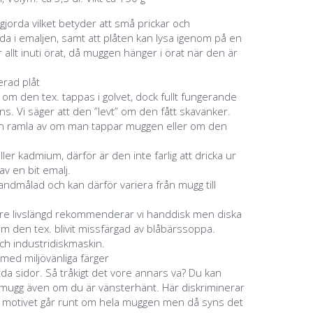
jorda vilket betyder att små prickar och
a i emaljen, samt att plåten kan lysa igenom på en
 allt inuti örat, då muggen hänger i örat när den är
jerad plåt
g om den tex. tappas i golvet, dock fullt fungerande
s. Vi säger att den ”levt” om den fått skavanker.
an ramla av om man tappar muggen eller om den
eller kadmium, därför är den inte farlig att dricka ur
v en bit emalj.
ndmålad och kan därför variera från mugg till
ngre livslängd rekommenderar vi handdisk men diska
m den tex. blivit missfärgad av blåbärssoppa.
ch industridiskmaskin.
 med miljövänliga färger
åda sidor. Så tråkigt det vore annars va? Du kan
a mugg även om du är vänsterhänt. Här diskriminerar
m motivet går runt om hela muggen men då syns det