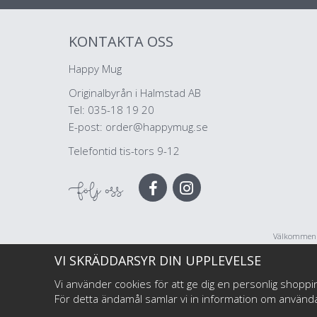
KONTAKTA OSS
Happy Mug
Originalbyrån i Halmstad AB
Tel: 035-18 19 20
E-post:
order@happymug.se
Telefontid tis-tors 9-12
Följ oss
Välkommen ti
företag, illu
VI SKRÄDDARSYR DIN UPPLEVELSE
Vi använder cookies för att ge dig en personlig shoppi
För detta ändamål samlar vi in information om använ