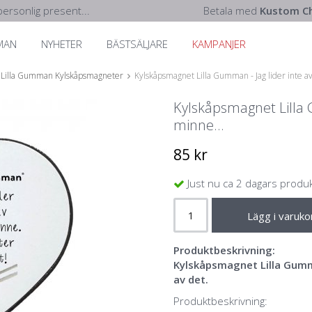
ersonlig present...
Betala med
Kustom Ch
MAN
NYHETER
BÄSTSÄLJARE
KAMPANJER
Lilla Gumman Kylskåpsmagneter
Kylskåpsmagnet Lilla Gumman - Jag lider inte av
Kylskåpsmagnet Lilla G
minne...
85 kr
Just nu ca 2 dagars produ
Lägg i varuko
Produktbeskrivning:
Kylskåpsmagnet Lilla Gumman
av det.
Produktbeskrivning: