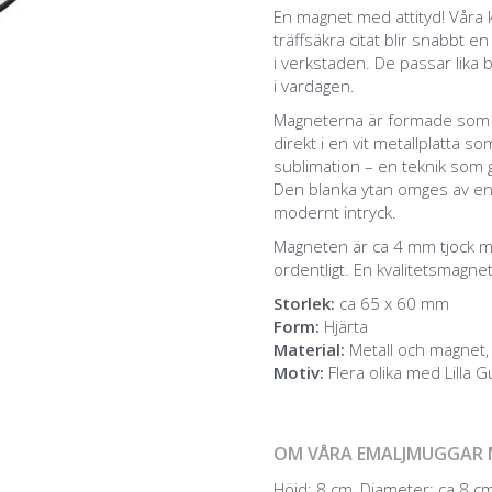
En magnet med attityd! Våra
träffsäkra citat blir snabbt e
i verkstaden. De passar lika 
i vardagen.
Magneterna är formade som hj
direkt i en vit metallplatta 
sublimation – en teknik som g
Den blanka ytan omges av en sn
modernt intryck.
Magneten är ca 4 mm tjock m
ordentligt. En kvalitetsmagnet
Storlek:
ca 65 x 60 mm
Form:
Hjärta
Material:
Metall och magnet, 
Motiv:
Flera olika med Lilla 
OM VÅRA EMALJMUGGAR 
Höjd: 8 cm, Diameter: ca 8 cm,