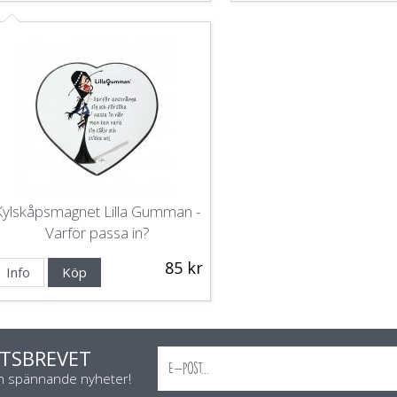
Kylskåpsmagnet Lilla Gumman -
Varför passa in?
85 kr
Info
Köp
TSBREVET
ch spännande nyheter!