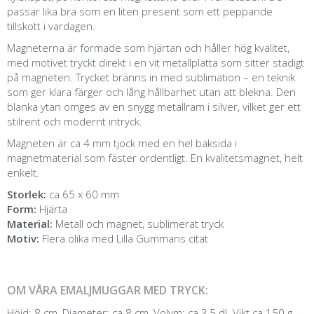
passar lika bra som en liten present som ett peppande
tillskott i vardagen.
Magneterna är formade som hjärtan och håller hög kvalitet,
med motivet tryckt direkt i en vit metallplatta som sitter stadigt
på magneten. Trycket bränns in med sublimation – en teknik
som ger klara färger och lång hållbarhet utan att blekna. Den
blanka ytan omges av en snygg metallram i silver, vilket ger ett
stilrent och modernt intryck.
Magneten är ca 4 mm tjock med en hel baksida i
magnetmaterial som fäster ordentligt. En kvalitetsmagnet, helt
enkelt.
Storlek:
ca 65 x 60 mm
Form:
Hjärta
Material:
Metall och magnet, sublimerat tryck
Motiv:
Flera olika med Lilla Gummans citat
OM VÅRA EMALJMUGGAR MED TRYCK:
Höjd: 8 cm, Diameter: ca 8 cm, Volym: ca 3,5 dl. Vikt ca 150 g