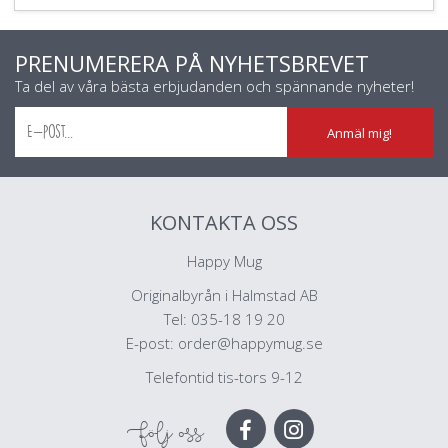
PRENUMERERA PÅ NYHETSBREVET
Ta del av våra bästa erbjudanden och spännande nyheter!
Anmäl mig!
KONTAKTA OSS
Happy Mug
Originalbyrån i Halmstad AB
Tel: 035-18 19 20
E-post:
order@happymug.se
Telefontid tis-tors 9-12
Följ oss