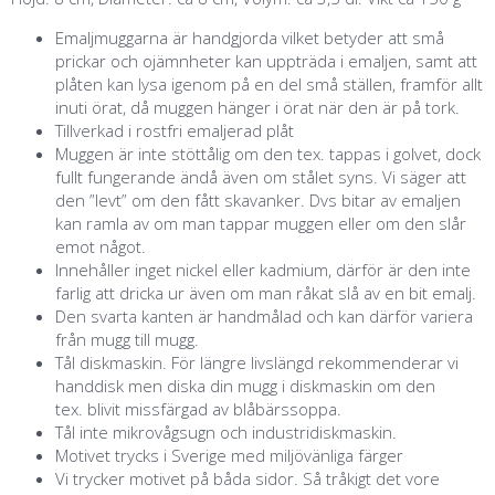
Emaljmuggarna är handgjorda vilket betyder att små
prickar och ojämnheter kan uppträda i emaljen, samt att
plåten kan lysa igenom på en del små ställen, framför allt
inuti örat, då muggen hänger i örat när den är på tork.
Tillverkad i rostfri emaljerad plåt
Muggen är inte stöttålig om den tex. tappas i golvet, dock
fullt fungerande ändå även om stålet syns. Vi säger att
den ”levt” om den fått skavanker. Dvs bitar av emaljen
kan ramla av om man tappar muggen eller om den slår
emot något.
Innehåller inget nickel eller kadmium, därför är den inte
farlig att dricka ur även om man råkat slå av en bit emalj.
Den svarta kanten är handmålad och kan därför variera
från mugg till mugg.
Tål diskmaskin. För längre livslängd rekommenderar vi
handdisk men diska din mugg i diskmaskin om den
tex. blivit missfärgad av blåbärssoppa.
Tål inte mikrovågsugn och industridiskmaskin.
Motivet trycks i Sverige med miljövänliga färger
Vi trycker motivet på båda sidor. Så tråkigt det vore