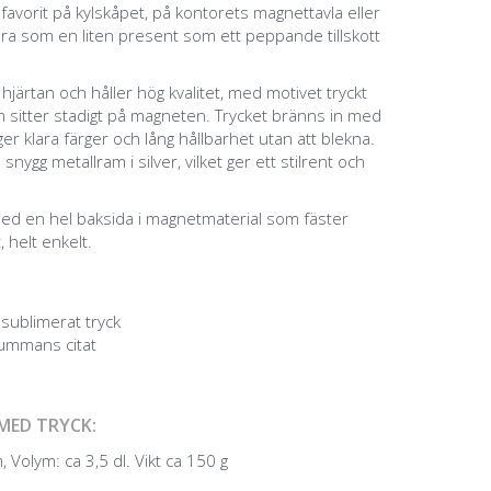
n favorit på kylskåpet, på kontorets magnettavla eller
bra som en liten present som ett peppande tillskott
ärtan och håller hög kvalitet, med motivet tryckt
som sitter stadigt på magneten. Trycket bränns in med
er klara färger och lång hållbarhet utan att blekna.
ygg metallram i silver, vilket ger ett stilrent och
ed en hel baksida i magnetmaterial som fäster
, helt enkelt.
sublimerat tryck
Gummans citat
MED TRYCK:
 Volym: ca 3,5 dl. Vikt ca 150 g