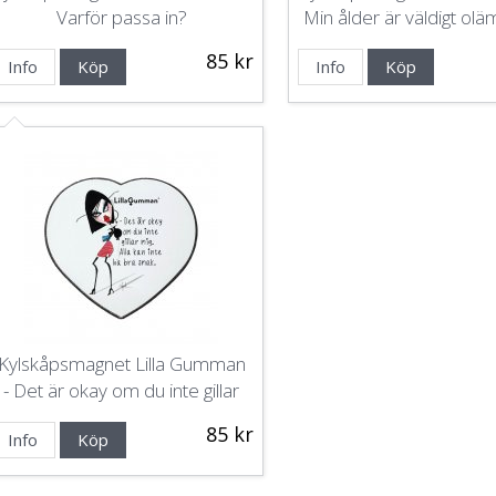
Varför passa in?
Min ålder är väldigt oläm
mitt beteende
85 kr
Info
Köp
Info
Köp
Kylskåpsmagnet Lilla Gumman
- Det är okay om du inte gillar
mig.
85 kr
Info
Köp