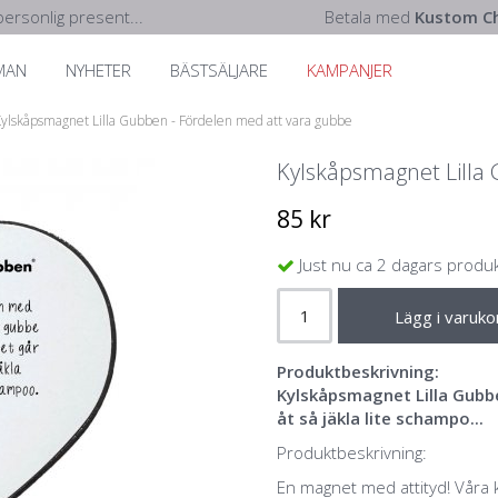
ersonlig present...
Betala med
Kustom Ch
MAN
NYHETER
BÄSTSÄLJARE
KAMPANJER
ylskåpsmagnet Lilla Gubben - Fördelen med att vara gubbe
Kylskåpsmagnet Lilla
85 kr
Just nu ca 2 dagars produ
Lägg i varuko
Produktbeskrivning:
Kylskåpsmagnet Lilla Gubbe
åt så jäkla lite schampo...
Produktbeskrivning:
En magnet med attityd! Våra