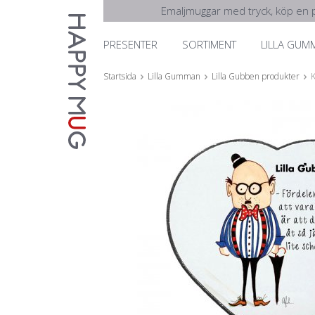
Emaljmuggar med tryck, köp en p
PRESENTER
SORTIMENT
LILLA GUM
Startsida
Lilla Gumman
Lilla Gubben produkter
K