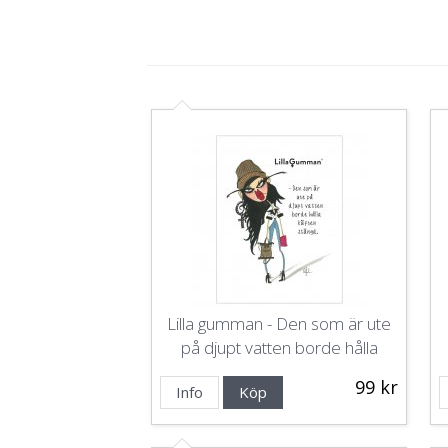
Lilla gumman - Den som är ute
på djupt vatten borde hålla
käften stängd
99 kr
Info
Köp