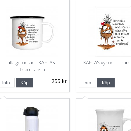
Lilla gumman - KÄFTAS -
KÄFTAS vykort - Team
Teamkänsla
255 kr
Info
Köp
Info
Köp