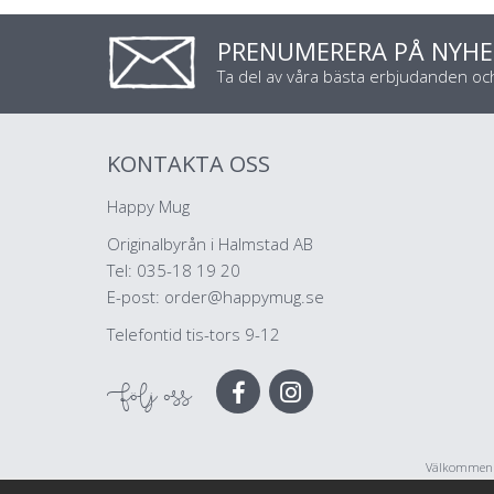
PRENUMERERA PÅ NYHE
Ta del av våra bästa erbjudanden o
KONTAKTA OSS
Happy Mug
Originalbyrån i Halmstad AB
Tel: 035-18 19 20
E-post:
order@happymug.se
Telefontid tis-tors 9-12
Följ oss
Välkommen ti
företag, illu