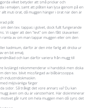
jorda vilket betyder att små prickar och
a i emaljen, samt att plåten kan lysa igenom på en
 allt inuti örat, då muggen hänger i örat när den är
jerad plåt
g om den tex. tappas i golvet, dock fullt fungerande
s. Vi säger att den ”levt” om den fått skavanker.
an ramla av om man tappar muggen eller om den
eller kadmium, därför är den inte farlig att dricka ur
v en bit emalj.
ndmålad och kan därför variera från mugg till
ngre livslängd rekommenderar vi handdisk men diska
m den tex. blivit missfärgad av blåbärssoppa.
ch industridiskmaskin.
 med miljövänliga färger
åda sidor. Så tråkigt det vore annars va? Du kan
a mugg även om du är vänsterhänt. Här diskriminerar
m motivet går runt om hela muggen men då syns det