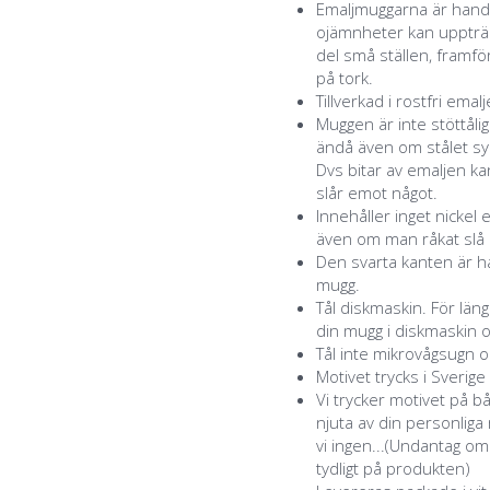
Emaljmuggarna är handg
ojämnheter kan uppträd
del små ställen, framför
på tork.
Tillverkad i rostfri emal
Muggen är inte stöttåli
ändå även om stålet syn
Dvs bitar av emaljen k
slår emot något.
Innehåller inget nickel 
även om man råkat slå a
Den svarta kanten är ha
mugg.
Tål diskmaskin. För lä
din mugg i diskmaskin o
Tål inte mikrovågsugn o
Motivet trycks i Sverige
Vi trycker motivet på b
njuta av din personlig
vi ingen...(Undantag o
tydligt på produkten)