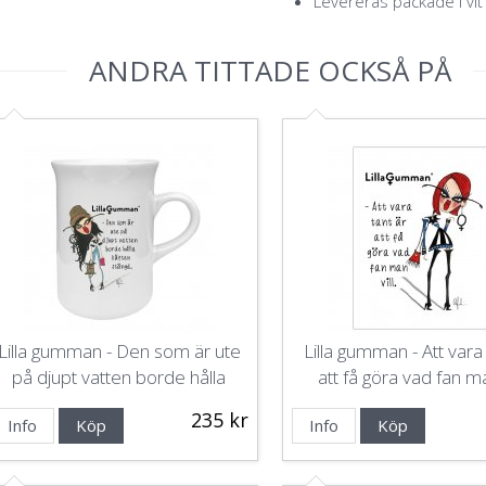
Levereras packade i vit
ANDRA TITTADE OCKSÅ PÅ
Lilla gumman - Den som är ute
Lilla gumman - Att vara 
på djupt vatten borde hålla
att få göra vad fan ma
käften stängd
235 kr
Info
Köp
Info
Köp