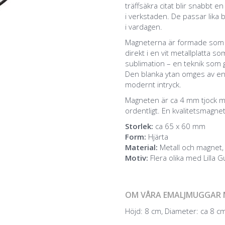
träffsäkra citat blir snabbt e
i verkstaden. De passar lika 
i vardagen.
Magneterna är formade som hj
direkt i en vit metallplatta 
sublimation – en teknik som g
Den blanka ytan omges av en sn
modernt intryck.
Magneten är ca 4 mm tjock m
ordentligt. En kvalitetsmagnet
Storlek:
ca 65 x 60 mm
Form:
Hjärta
Material:
Metall och magnet, 
Motiv:
Flera olika med Lilla 
OM VÅRA EMALJMUGGAR 
Höjd: 8 cm, Diameter: ca 8 cm,