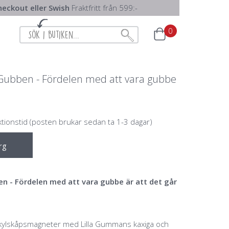
eckout eller Swish
Fraktfritt från 599:-
0
 Gubben - Fördelen med att vara gubbe
ktionstid (posten brukar sedan ta 1-3 dagar)
rg
n - Fördelen med att vara gubbe är att det går
 kylskåpsmagneter med Lilla Gummans kaxiga och