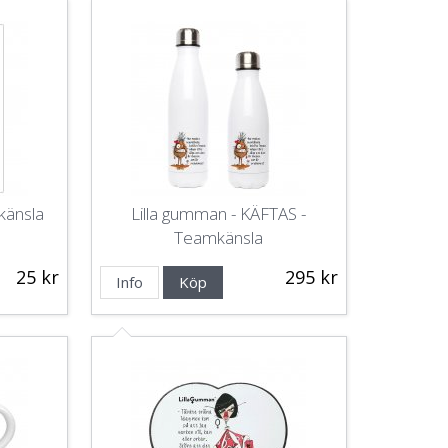
känsla
Lilla gumman - KÄFTAS -
Teamkänsla
25 kr
295 kr
Info
Köp