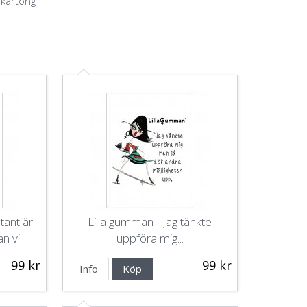
 kartong
tant är
Lilla gumman - Jag tänkte
n vill
uppföra mig...
99 kr
99 kr
Info
Köp