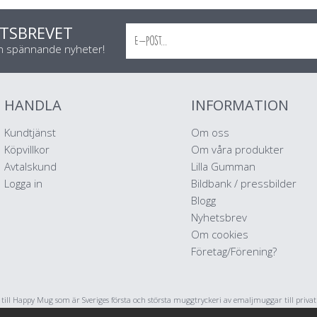
TSBREVET
ch spännande nyheter!
HANDLA
INFORMATION
Kundtjänst
Om oss
Köpvillkor
Om våra produkter
Avtalskund
Lilla Gumman
Logga in
Bildbank / pressbilder
Blogg
Nyhetsbrev
Om cookies
Företag/Förening?
ll Happy Mug som är Sveriges första och största muggtryckeri av emaljmuggar till priva
stratörer och konstnärer. Vi startade i maj 2017 har har sedan dess levererat emaljmuggar 