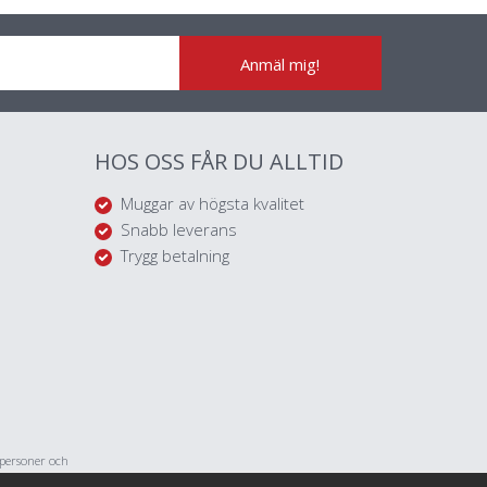
Anmäl mig!
HOS OSS FÅR DU ALLTID
Muggar av högsta kvalitet
Snabb leverans
Trygg betalning
tpersoner och
med personliga