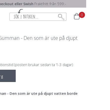
eckout eller Swish
Fraktfritt från 599:-
0
 Gumman - Den som är ute på djupt
ktionstid (posten brukar sedan ta 1-3 dagar)
rg
an - Den som är ute på djupt vatten borde