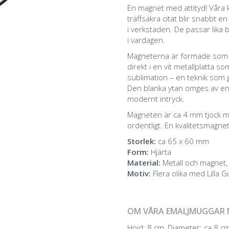
En magnet med attityd! Våra
träffsäkra citat blir snabbt e
i verkstaden. De passar lika 
i vardagen.
Magneterna är formade som hj
direkt i en vit metallplatta 
sublimation – en teknik som g
Den blanka ytan omges av en sn
modernt intryck.
Magneten är ca 4 mm tjock m
ordentligt. En kvalitetsmagnet
Storlek:
ca 65 x 60 mm
Form:
Hjärta
Material:
Metall och magnet, 
Motiv:
Flera olika med Lilla 
OM VÅRA EMALJMUGGAR 
Höjd: 8 cm, Diameter: ca 8 cm,