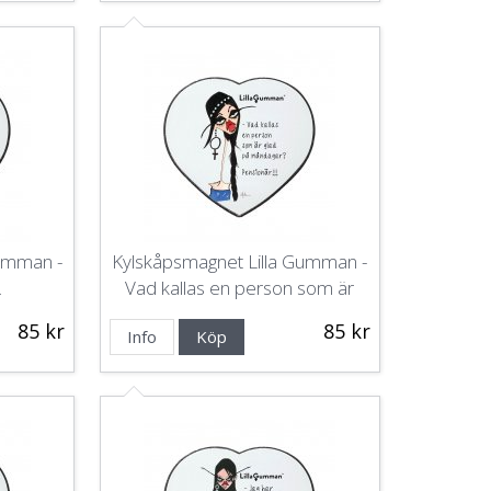
Gumman -
Kylskåpsmagnet Lilla Gumman -
.
Vad kallas en person som är
glad på måndagar? Pensionär!
85 kr
85 kr
Info
Köp