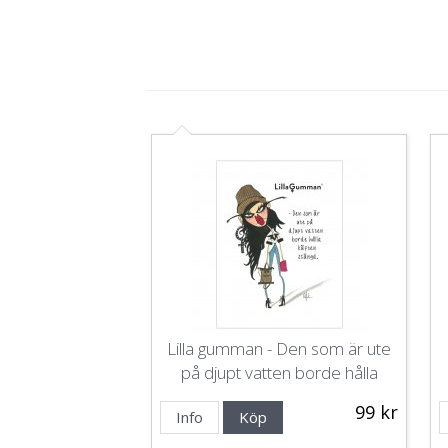
Lilla gumman - Den som är ute
på djupt vatten borde hålla
käften stängd
99 kr
Info
Köp