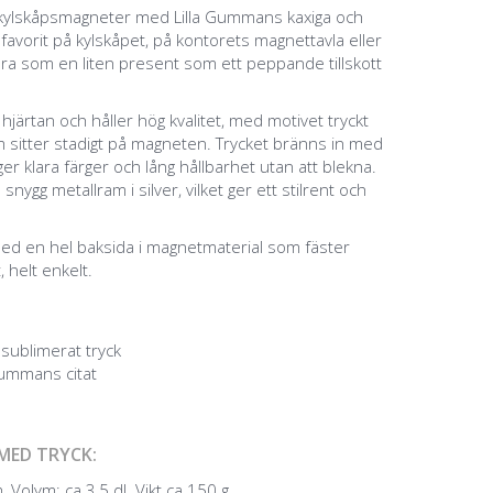
 kylskåpsmagneter med Lilla Gummans kaxiga och
n favorit på kylskåpet, på kontorets magnettavla eller
bra som en liten present som ett peppande tillskott
ärtan och håller hög kvalitet, med motivet tryckt
som sitter stadigt på magneten. Trycket bränns in med
er klara färger och lång hållbarhet utan att blekna.
ygg metallram i silver, vilket ger ett stilrent och
ed en hel baksida i magnetmaterial som fäster
, helt enkelt.
sublimerat tryck
Gummans citat
MED TRYCK:
 Volym: ca 3,5 dl. Vikt ca 150 g