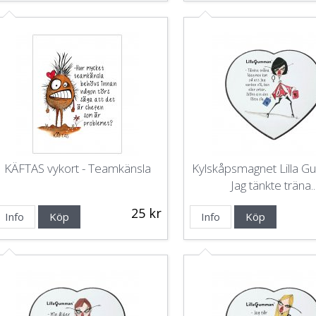
KÄFTAS vykort - Teamkänsla
Kylskåpsmagnet Lilla 
Jag tänkte träna..
25 kr
Info
Köp
Info
Köp