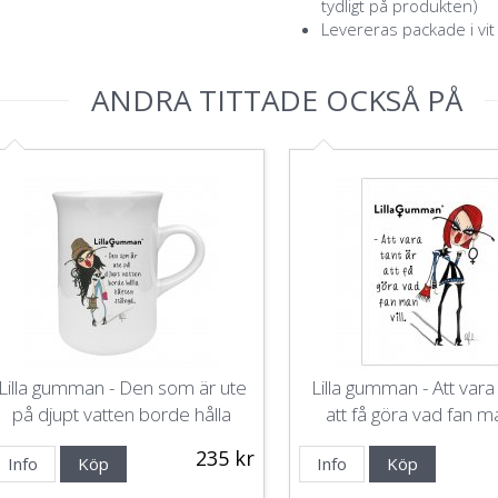
tydligt på produkten)
Levereras packade i vit
ANDRA TITTADE OCKSÅ PÅ
Lilla gumman - Den som är ute
Lilla gumman - Att vara 
på djupt vatten borde hålla
att få göra vad fan ma
käften stängd
235 kr
Info
Köp
Info
Köp