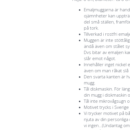
Emaljmuggarna är handg
ojämnheter kan uppträd
del små ställen, framför
på tork.
Tillverkad i rostfri emal
Muggen är inte stöttåli
ändå även om stålet syn
Dvs bitar av emaljen k
slår emot något.
Innehåller inget nickel 
även om man råkat slå a
Den svarta kanten är ha
mugg.
Tål diskmaskin. För lä
din mugg i diskmaskin o
Tål inte mikrovågsugn o
Motivet trycks i Sverige
Vi trycker motivet på b
njuta av din personlig
vi ingen...(Undantag o