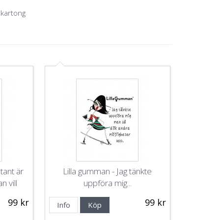
 kartong
tant är
Lilla gumman - Jag tänkte
n vill
uppföra mig...
99 kr
99 kr
Info
Köp