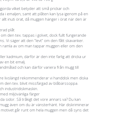
jorda vilket betyder att små prickar och
a i emaljen, samt att plåten kan lysa igenom på en
 allt inuti örat, då muggen hänger i örat när den är
jerad plåt
g om den tex. tappas i golvet, dock fullt fungerande
s. Vi säger att den ”levt” om den fått skavanker.
an ramla av om man tappar muggen eller om den
eller kadmium, därför är den inte farlig att dricka ur
v en bit emalj.
ndmålad och kan därför variera från mugg till
ngre livslängd rekommenderar vi handdisk men diska
m den tex. blivit missfärgad av blåbärssoppa.
ch industridiskmaskin.
 med miljövänliga färger
åda sidor. Så tråkigt det vore annars va? Du kan
a mugg även om du är vänsterhänt. Här diskriminerar
m motivet går runt om hela muggen men då syns det