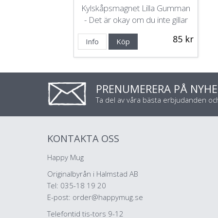
Kylskåpsmagnet Lilla Gumman
- Det är okay om du inte gillar
mig.
85 kr
Info
Köp
PRENUMERERA PÅ NYHE
Ta del av våra bästa erbjudanden o
KONTAKTA OSS
Happy Mug
Originalbyrån i Halmstad AB
Tel: 035-18 19 20
E-post:
order@happymug.se
Telefontid tis-tors 9-12