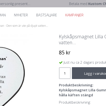
ersonlig present...
Betala med
Kustom Ch
MAN
NYHETER
BÄSTSÄLJARE
KAMPANJER
n - Den som är ute på djupt vatten...
Kylskåpsmagnet Lilla
vatten...
85 kr
Just nu ca 2 dagars produ
Lägg i varuko
Produktbeskrivning:
Kylskåpsmagnet Lilla Gumm
hålla käften stängd
Produktbeskrivning: