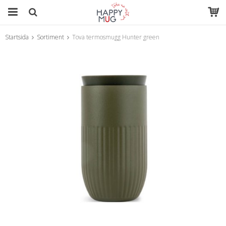
Startsida
Sortiment
Tova termosmugg Hunter green
Produkten har blivit tillagd i varukorgen