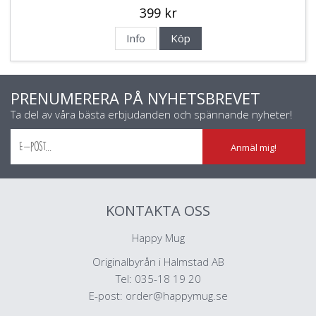
399 kr
Info
Köp
PRENUMERERA PÅ NYHETSBREVET
Ta del av våra bästa erbjudanden och spännande nyheter!
Anmäl mig!
KONTAKTA OSS
Happy Mug
Originalbyrån i Halmstad AB
Tel: 035-18 19 20
E-post:
order@happymug.se