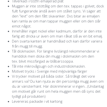
Tillverkad i rostfri emaljerad plåt
Muggen är inte stöttålig om den tex. tappas i golvet, dock
fullt fungerande ändå även om stålet syns. Vi säger att
den ”levt” om den fått skavanker. Dvs bitar av emaljen
kan ramla av om man tappar muggen eller om den slår
emot något.
Innehåller inget nickel eller kadmium, därför är den inte
farlig att dricka ur även om man råkat slå av en bit emalj.
Den svarta kanten är handmålad och kan därför variera
från mugg till mugg.
Tål diskmaskin. För längre livslängd rekommenderar vi
handdisk men diska din mugg i diskmaskin om den
tex. blivit missfärgad av blåbärssoppa.
Tål inte mikrovågsugn och industridiskmaskin.
Motivet trycks i Sverige med miljövänliga färger
Vi trycker motivet på båda sidor. Så tråkigt det vore
annars va? Du kan njuta av din personliga mugg även om
du är vänsterhänt. Här diskriminerar vi ingen...(Undantag
om motivet går runt om hela muggen men då syns det
tydligt på produkten)
Levereras packade i vit kartong