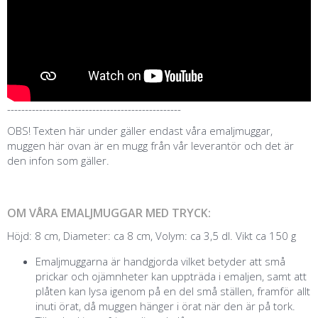
-------------------------------------------------
OBS! Texten här under gäller endast våra emaljmuggar,
muggen här ovan är en mugg från vår leverantör och det är
den infon som gäller.
OM VÅRA EMALJMUGGAR MED TRYCK:
Höjd: 8 cm, Diameter: ca 8 cm, Volym: ca 3,5 dl. Vikt ca 150 g
Emaljmuggarna är handgjorda vilket betyder att små
prickar och ojämnheter kan uppträda i emaljen, samt att
plåten kan lysa igenom på en del små ställen, framför allt
inuti örat, då muggen hänger i örat när den är på tork.