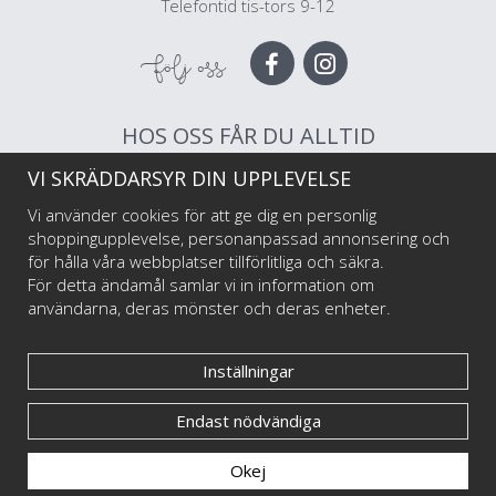
Telefontid tis-tors 9-12
Följ oss
HOS OSS FÅR DU ALLTID
VI SKRÄDDARSYR DIN UPPLEVELSE
Muggar av högsta kvalitet
Snabb leverans
Vi använder cookies för att ge dig en personlig
Trygg betalning
shoppingupplevelse, personanpassad annonsering och
för hålla våra webbplatser tillförlitliga och säkra.
För detta ändamål samlar vi in information om
Välkommen till Happy Mug som är Sveriges första och största muggtryckeri av
användarna, deras mönster och deras enheter.
emaljmuggar till privatpersoner och företag, illustratörer och konstnärer. Vi
startade i maj 2017 har har sedan dess levererat emaljmuggar med personliga tryck
till tusentals nöjda kunder.
Inställningar
Endast nödvändiga
© Happy Mug 2025
Okej