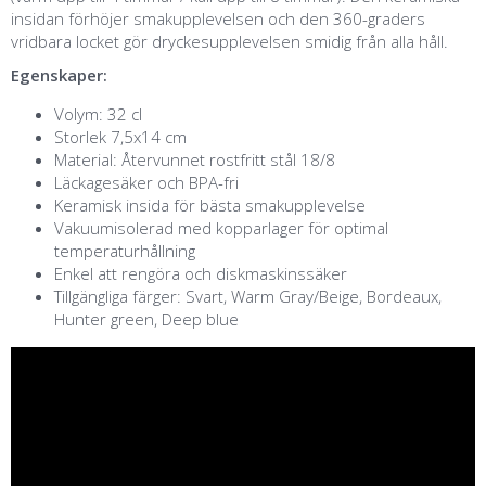
insidan förhöjer smakupplevelsen och den 360-graders
vridbara locket gör dryckesupplevelsen smidig från alla håll.
Egenskaper:
Volym: 32 cl
Storlek 7,5x14 cm
Material: Återvunnet rostfritt stål 18/8
Läckagesäker och BPA-fri
Keramisk insida för bästa smakupplevelse
Vakuumisolerad med kopparlager för optimal
temperaturhållning
Enkel att rengöra och diskmaskinssäker
Tillgängliga färger: Svart, Warm Gray/Beige, Bordeaux,
Hunter green, Deep blue