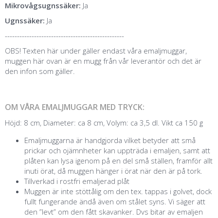
Mikrovågsugnssäker:
Ja
Ugnssäker:
Ja
-------------------------------------------------
OBS! Texten här under gäller endast våra emaljmuggar,
muggen här ovan är en mugg från vår leverantör och det är
den infon som gäller.
OM VÅRA EMALJMUGGAR MED TRYCK:
Höjd: 8 cm, Diameter: ca 8 cm, Volym: ca 3,5 dl. Vikt ca 150 g
Emaljmuggarna är handgjorda vilket betyder att små
prickar och ojämnheter kan uppträda i emaljen, samt att
plåten kan lysa igenom på en del små ställen, framför allt
inuti örat, då muggen hänger i örat när den är på tork.
Tillverkad i rostfri emaljerad plåt
Muggen är inte stöttålig om den tex. tappas i golvet, dock
fullt fungerande ändå även om stålet syns. Vi säger att
den ”levt” om den fått skavanker. Dvs bitar av emaljen