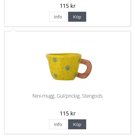
115 kr
Info
Köp
Nini-mugg, Gul/prickig, Stengods
115 kr
Info
Köp