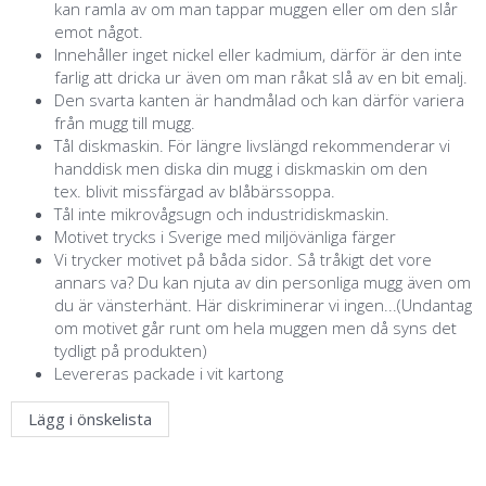
kan ramla av om man tappar muggen eller om den slår
emot något.
Innehåller inget nickel eller kadmium, därför är den inte
farlig att dricka ur även om man råkat slå av en bit emalj.
Den svarta kanten är handmålad och kan därför variera
från mugg till mugg.
Tål diskmaskin. För längre livslängd rekommenderar vi
handdisk men diska din mugg i diskmaskin om den
tex. blivit missfärgad av blåbärssoppa.
Tål inte mikrovågsugn och industridiskmaskin.
Motivet trycks i Sverige med miljövänliga färger
Vi trycker motivet på båda sidor. Så tråkigt det vore
annars va? Du kan njuta av din personliga mugg även om
du är vänsterhänt. Här diskriminerar vi ingen...(Undantag
om motivet går runt om hela muggen men då syns det
tydligt på produkten)
Levereras packade i vit kartong
Lägg i önskelista