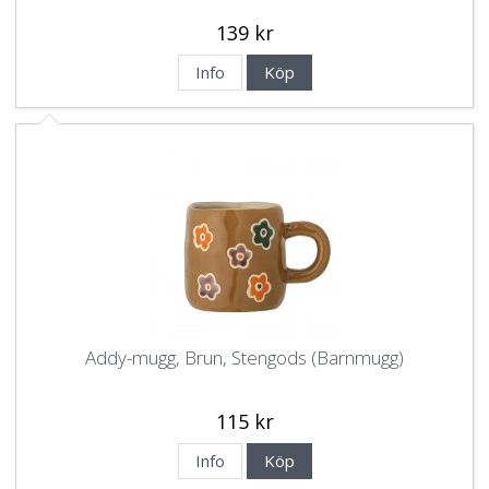
139 kr
Info
Köp
Addy-mugg, Brun, Stengods (Barnmugg)
115 kr
Info
Köp