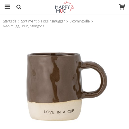
Startsida
Sortiment
Porslinsmuggar
Bloomingville
Produkten har blivit tillagd i varukorgen
Neo-mugg, Brun, Stengods