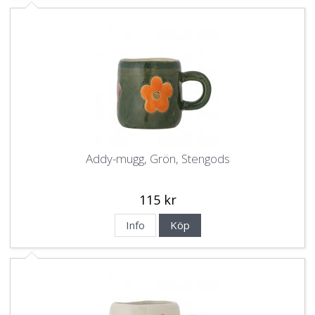
Addy-mugg, Grön, Stengods
115 kr
Info
Köp