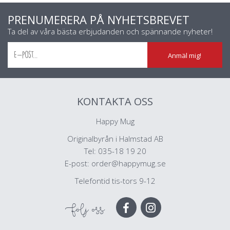
PRENUMERERA PÅ NYHETSBREVET
Ta del av våra bästa erbjudanden och spännande nyheter!
Anmäl mig!
KONTAKTA OSS
Happy Mug
Originalbyrån i Halmstad AB
Tel: 035-18 19 20
E-post:
order@happymug.se
Telefontid tis-tors 9-12
Följ oss