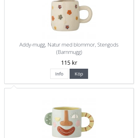
Addy-mugg, Natur med blommor, Stengods
(Barnmugg)
115 kr
Info
Köp