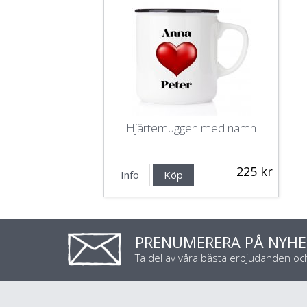
Hjärtemuggen med namn
225 kr
Info
Köp
PRENUMERERA PÅ NYHE
Ta del av våra bästa erbjudanden o