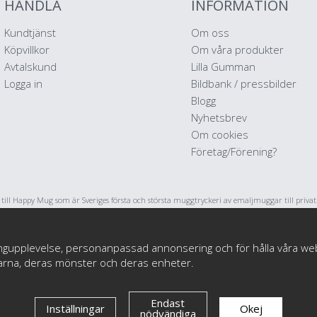
HANDLA
INFORMATION
Kundtjänst
Om oss
Köpvillkor
Om våra produkter
Avtalskund
Lilla Gumman
Logga in
Bildbank / pressbilder
Blogg
Nyhetsbrev
Om cookies
Företag/Förening?
ll Happy Mug som är Sveriges första och största muggtryckeri av emaljmuggar till priva
stratörer och konstnärer. Vi startade i maj 2017 har har sedan dess levererat emaljmuggar 
tryck till tusentals nöjda kunder.
ngupplevelse, personanpassad annonsering och för hålla våra webbpl
darna, deras mönster och deras enheter.
© Happy Mug 2025
Endast
Inställningar
Okej
nödvändiga