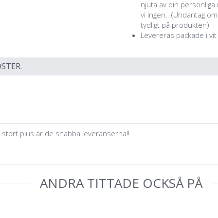
njuta av din personlig
vi ingen...(Undantag o
tydligt på produkten)
Levereras packade i vit
STER.
t stort plus är de snabba leveranserna!!
ANDRA TITTADE OCKSÅ PÅ