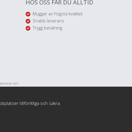
HOS OSS FÅR DU ALLTID
Muggar av högsta kvalitet
Snabb leverans
Trygg betalning
tpersoner och
med personliga
atser tillförlitliga och säkra.