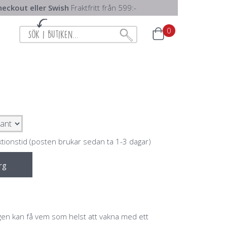
eckout eller Swish
Fraktfritt från 599:-
0
ktionstid (posten brukar sedan ta 1-3 dagar)
rg
gen kan få vem som helst att vakna med ett