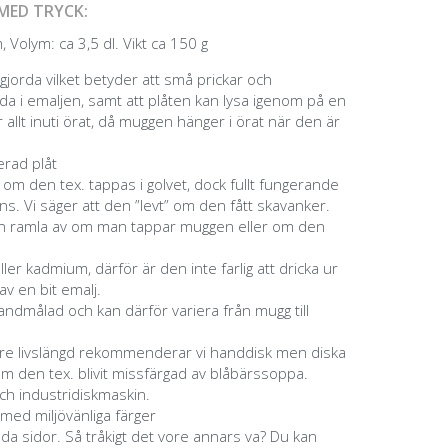
MED TRYCK:
 Volym: ca 3,5 dl. Vikt ca 150 g
jorda vilket betyder att små prickar och
a i emaljen, samt att plåten kan lysa igenom på en
 allt inuti örat, då muggen hänger i örat när den är
jerad plåt
g om den tex. tappas i golvet, dock fullt fungerande
s. Vi säger att den ”levt” om den fått skavanker.
an ramla av om man tappar muggen eller om den
eller kadmium, därför är den inte farlig att dricka ur
v en bit emalj.
ndmålad och kan därför variera från mugg till
ngre livslängd rekommenderar vi handdisk men diska
m den tex. blivit missfärgad av blåbärssoppa.
ch industridiskmaskin.
 med miljövänliga färger
åda sidor. Så tråkigt det vore annars va? Du kan