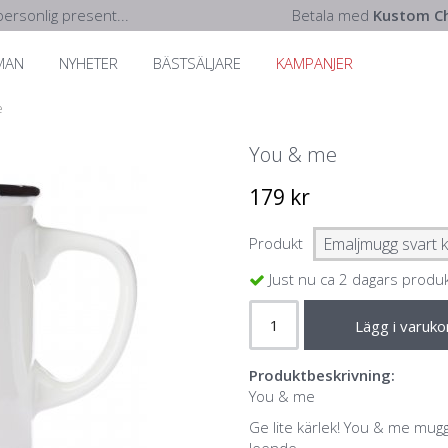
ersonlig present...
Betala med
Kustom Ch
MAN
NYHETER
BÄSTSÄLJARE
KAMPANJER
e
You & me
179 kr
Produkt
Just nu ca 2 dagars produ
Lägg i varuko
Produktbeskrivning:
You & me
Ge lite kärlek! You & me mug