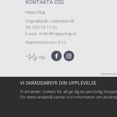
KONTAKTA OSS
Happy Mug
Originalbyrån i Halmstad AB
Tel: 035-18 19 20
E-post:
order@happymug.se
Telefontid tis-tors 9-12
Följ oss
Välkommen ti
företag, illu
VI SKRÄDDARSYR DIN UPPLEVELSE
Vi använder cookies för att ge dig en personlig shoppi
För detta ändamål samlar vi in information om använ