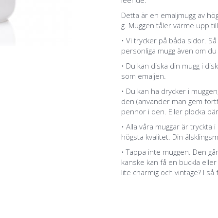
leende.
Detta är en emaljmugg av hög
g. Muggen tåler värme upp til
• Vi trycker på båda sidor. Så
personliga mugg även om du är
• Du kan diska din mugg i disk
som emaljen.
• Du kan ha drycker i muggen
den (använder man gem fortfa
pennor i den. Eller plocka bär
• Alla våra muggar är tryckt
högsta kvalitet. Din älsklingsm
• Tappa inte muggen. Den går
kanske kan få en buckla eller 
lite charmig och vintage? I så