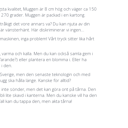
sta kvalitet, Muggen är 8 cm hög och väger ca 150
l 270 grader. Muggen är packad i en kartong.
 tråkigt det vore annars va? Du kan njuta av din
 vänsterhänt. Här diskriminerar vi ingen...
maskinen, inga problem! Vårt tryck sitter lika hårt
, varma och kalla. Men du kan också samla gem i
rande?) eller plantera en blomma i. Eller ha
 i den.
a i Sverige, men den senaste teknologin och med
ugg ska hålla länge. Kanske för alltid?
 inte sönder, men det kan göra ont på tårna. Den
bli lite skavd i kanterna. Men du kanske vill ha den
 fall kan du tappa den, men akta tårna!