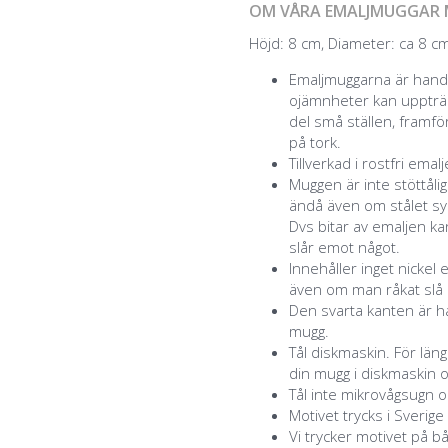
OM VÅRA EMALJMUGGAR 
Höjd: 8 cm, Diameter: ca 8 cm,
Emaljmuggarna är handg
ojämnheter kan uppträd
del små ställen, framför
på tork.
Tillverkad i rostfri emal
Muggen är inte stöttåli
ändå även om stålet syn
Dvs bitar av emaljen k
slår emot något.
Innehåller inget nickel 
även om man råkat slå a
Den svarta kanten är ha
mugg.
Tål diskmaskin. För lä
din mugg i diskmaskin o
Tål inte mikrovågsugn o
Motivet trycks i Sverige
Vi trycker motivet på b