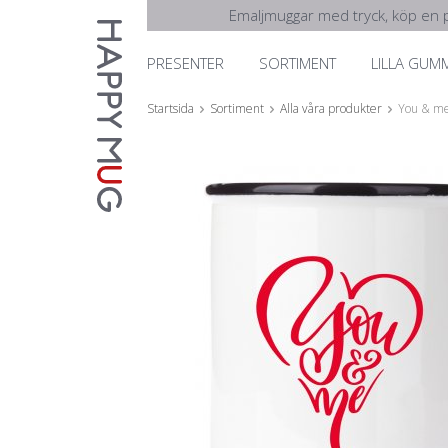
Emaljmuggar med tryck, köp en p
PRESENTER
SORTIMENT
LILLA GUM
Startsida
Sortiment
Alla våra produkter
You & m