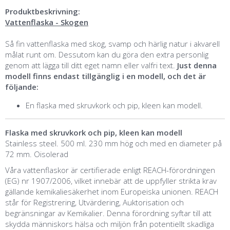
Produktbeskrivning:
Vattenflaska - Skogen
Så fin vattenflaska med skog, svamp och härlig natur i akvarell
målat runt om. Dessutom kan du göra den extra personlig
genom att lägga till ditt eget namn eller valfri text.
Just denna
modell finns endast tillgänglig i en modell, och det är
följande:
En flaska med skruvkork och pip, kleen kan modell.
Flaska med skruvkork och pip, kleen kan modell
Stainless steel. 500 ml. 230 mm hög och med en diameter på
72 mm. Oisolerad
Våra vattenflaskor är certifierade enligt REACH-förordningen
(EG) nr 1907/2006, vilket innebär att de uppfyller strikta krav
gällande kemikaliesäkerhet inom Europeiska unionen. REACH
står för Registrering, Utvärdering, Auktorisation och
begränsningar av Kemikalier. Denna förordning syftar till att
skydda människors hälsa och miljön från potentiellt skadliga