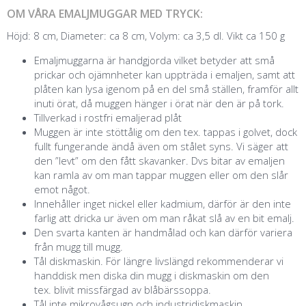
OM VÅRA EMALJMUGGAR MED TRYCK:
Höjd: 8 cm, Diameter: ca 8 cm, Volym: ca 3,5 dl. Vikt ca 150 g
Emaljmuggarna är handgjorda vilket betyder att små
prickar och ojämnheter kan uppträda i emaljen, samt att
plåten kan lysa igenom på en del små ställen, framför allt
inuti örat, då muggen hänger i örat när den är på tork.
Tillverkad i rostfri emaljerad plåt
Muggen är inte stöttålig om den tex. tappas i golvet, dock
fullt fungerande ändå även om stålet syns. Vi säger att
den ”levt” om den fått skavanker. Dvs bitar av emaljen
kan ramla av om man tappar muggen eller om den slår
emot något.
Innehåller inget nickel eller kadmium, därför är den inte
farlig att dricka ur även om man råkat slå av en bit emalj.
Den svarta kanten är handmålad och kan därför variera
från mugg till mugg.
Tål diskmaskin. För längre livslängd rekommenderar vi
handdisk men diska din mugg i diskmaskin om den
tex. blivit missfärgad av blåbärssoppa.
Tål inte mikrovågsugn och industridiskmaskin.