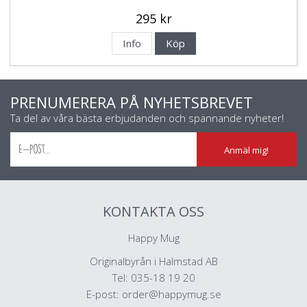
295 kr
Info
Köp
PRENUMERERA PÅ NYHETSBREVET
Ta del av våra bästa erbjudanden och spännande nyheter!
Anmäl mig!
KONTAKTA OSS
Happy Mug
Originalbyrån i Halmstad AB
Tel: 035-18 19 20
E-post:
order@happymug.se