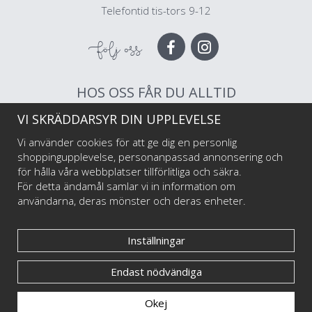
Telefontid tis-tors 9-12
Följ oss
HOS OSS FÅR DU ALLTID
VI SKRÄDDARSYR DIN UPPLEVELSE
Muggar av högsta kvalitet
Snabb leverans
Vi använder cookies för att ge dig en personlig
Trygg betalning
shoppingupplevelse, personanpassad annonsering och
för hålla våra webbplatser tillförlitliga och säkra.
För detta ändamål samlar vi in information om
Välkommen till Happy Mug som är Sveriges första och största muggtryckeri av
användarna, deras mönster och deras enheter.
emaljmuggar till privatpersoner och företag, illustratörer och konstnärer. Vi
startade i maj 2017 har har sedan dess levererat emaljmuggar med personliga tryck
till tusentals nöjda kunder.
Inställningar
Endast nödvändiga
© Happy Mug 2025
Okej