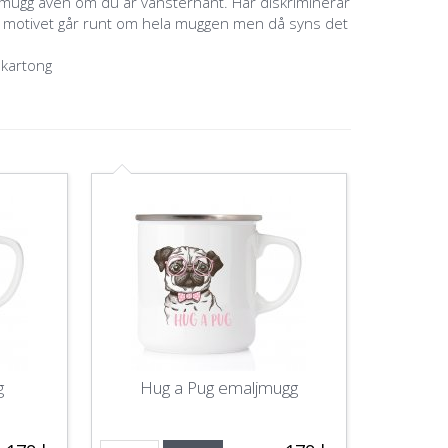
a mugg även om du är vänsterhänt. Här diskriminerar
m motivet går runt om hela muggen men då syns det
 kartong
g
Hug a Pug emaljmugg