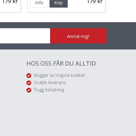
179 kr
179 kr
Info
Köp
Anmäl mig!
HOS OSS FÅR DU ALLTID
Muggar av högsta kvalitet
Snabb leverans
Trygg betalning