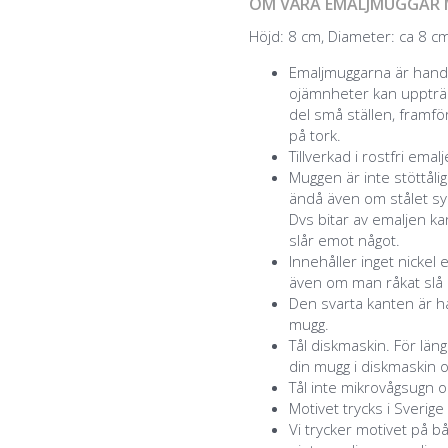
OM VÅRA EMALJMUGGAR 
Höjd: 8 cm, Diameter: ca 8 cm,
Emaljmuggarna är handg
ojämnheter kan uppträd
del små ställen, framför
på tork.
Tillverkad i rostfri emal
Muggen är inte stöttåli
ändå även om stålet syn
Dvs bitar av emaljen k
slår emot något.
Innehåller inget nickel 
även om man råkat slå a
Den svarta kanten är ha
mugg.
Tål diskmaskin. För lä
din mugg i diskmaskin o
Tål inte mikrovågsugn o
Motivet trycks i Sverige
Vi trycker motivet på b