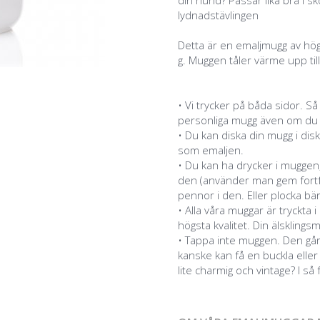
din hund? Passar lika bra i s
lydnadstävlingen
Detta är en emaljmugg av hög
g. Muggen tåler värme upp til
• Vi trycker på båda sidor. Så
personliga mugg även om du är
• Du kan diska din mugg i disk
som emaljen.
• Du kan ha drycker i muggen
den (använder man gem fortfa
pennor i den. Eller plocka bär
• Alla våra muggar är tryckt
högsta kvalitet. Din älsklingsm
• Tappa inte muggen. Den går
kanske kan få en buckla eller 
lite charmig och vintage? I så