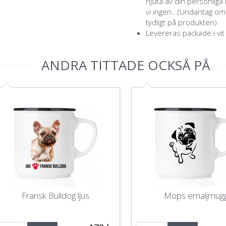
njuta av din personlig
vi ingen...(Undantag o
tydligt på produkten)
Levereras packade i vit
ANDRA TITTADE OCKSÅ PÅ
Fransk Bulldog ljus
Mops emaljmug