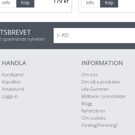
179 kr
Info
Köp
Info
Köp
TSBREVET
ch spännande nyheter!
HANDLA
INFORMATION
Kundtjänst
Om oss
Köpvillkor
Om våra produkter
Avtalskund
Lilla Gumman
Logga in
Bildbank / pressbilder
Blogg
Nyhetsbrev
Om cookies
Företag/Förening?