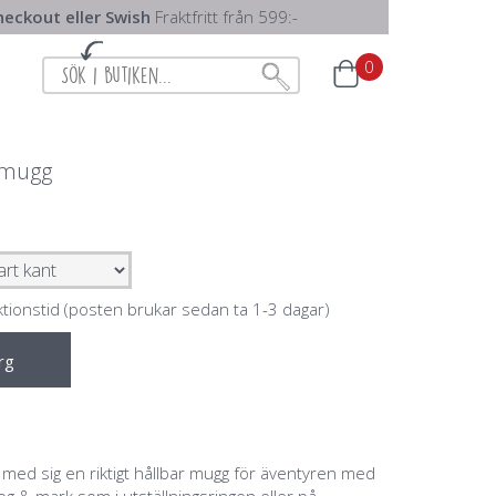
eckout eller Swish
Fraktfritt från 599:-
0
jmugg
ktionstid (posten brukar sedan ta 1-3 dagar)
rg
 med sig en riktigt hållbar mugg för äventyren med