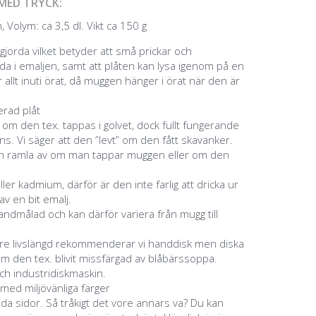
MED TRYCK:
 Volym: ca 3,5 dl. Vikt ca 150 g
jorda vilket betyder att små prickar och
a i emaljen, samt att plåten kan lysa igenom på en
 allt inuti örat, då muggen hänger i örat när den är
jerad plåt
g om den tex. tappas i golvet, dock fullt fungerande
s. Vi säger att den ”levt” om den fått skavanker.
an ramla av om man tappar muggen eller om den
eller kadmium, därför är den inte farlig att dricka ur
v en bit emalj.
ndmålad och kan därför variera från mugg till
ngre livslängd rekommenderar vi handdisk men diska
m den tex. blivit missfärgad av blåbärssoppa.
ch industridiskmaskin.
 med miljövänliga färger
åda sidor. Så tråkigt det vore annars va? Du kan