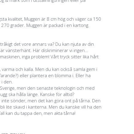
kog & mark som i utställningsringen eller på
sta kvalitet, Muggen är 8 cm hög och väger ca 150
l 270 grader. Muggen är packad i en kartong.
 tråkigt det vore annars va? Du kan njuta av din
 vänsterhänt. Här diskriminerar vi ingen...
maskinen, inga problem! Vårt tryck sitter lika hårt
, varma och kalla. Men du kan också samla gem i
rande?) eller plantera en blomma i. Eller ha
 i den.
a i Sverige, men den senaste teknologin och med
ugg ska hålla länge. Kanske för alltid?
 inte sönder, men det kan göra ont på tårna. Den
bli lite skavd i kanterna. Men du kanske vill ha den
 fall kan du tappa den, men akta tårna!