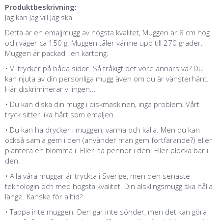
Produktbeskrivning:
Jag kan Jag vill Jag ska
Detta är en emaljmugg av högsta kvalitet, Muggen är 8 cm hög
och väger ca 150 g. Muggen tåler värme upp till 270 grader.
Muggen är packad i en kartong.
• Vi trycker på båda sidor. Så tråkigt det vore annars va? Du
kan njuta av din personliga mugg även om du är vänsterhänt.
Här diskriminerar vi ingen...
• Du kan diska din mugg i diskmaskinen, inga problem! Vårt
tryck sitter lika hårt som emaljen.
• Du kan ha drycker i muggen, varma och kalla. Men du kan
också samla gem i den (använder man gem fortfarande?) eller
plantera en blomma i. Eller ha pennor i den. Eller plocka bär i
den.
• Alla våra muggar är tryckta i Sverige, men den senaste
teknologin och med högsta kvalitet. Din älsklingsmugg ska hålla
länge. Kanske för alltid?
• Tappa inte muggen. Den går inte sönder, men det kan göra