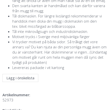
farlig att dricka ur även om man råkat slå av en bit emalj.
Den svarta kanten är handmålad och kan därför variera
från mugg till mugg.
Tål diskmaskin. För längre livslängd rekommenderar vi
handdisk men diska din mugg i diskmaskin om den
tex. blivit missfärgad av blåbärssoppa.
Tål inte mikrovågsugn och industridiskmaskin.
Motivet trycks i Sverige med miljövänliga färger
Vi trycker motivet på båda sidor. Så tråkigt det vore
annars va? Du kan njuta av din personliga mugg även om
du är vänsterhänt. Här diskriminerar vi ingen...(Undantag
om motivet går runt om hela muggen men då syns det
tydligt på produkten)
Levereras packade i vit kartong
Lägg i önskelista
Artikelnummer:
52973