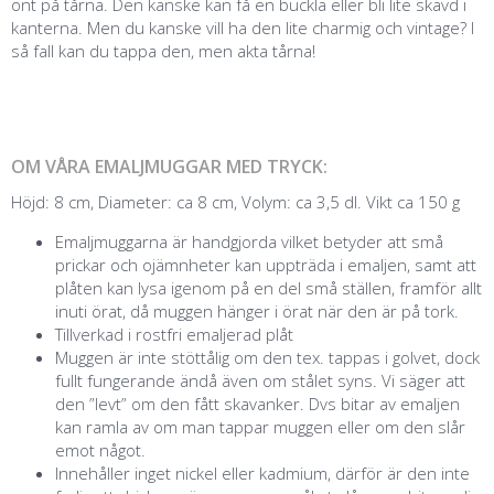
ont på tårna. Den kanske kan få en buckla eller bli lite skavd i
kanterna. Men du kanske vill ha den lite charmig och vintage? I
så fall kan du tappa den, men akta tårna!
OM VÅRA EMALJMUGGAR MED TRYCK:
Höjd: 8 cm, Diameter: ca 8 cm, Volym: ca 3,5 dl. Vikt ca 150 g
Emaljmuggarna är handgjorda vilket betyder att små
prickar och ojämnheter kan uppträda i emaljen, samt att
plåten kan lysa igenom på en del små ställen, framför allt
inuti örat, då muggen hänger i örat när den är på tork.
Tillverkad i rostfri emaljerad plåt
Muggen är inte stöttålig om den tex. tappas i golvet, dock
fullt fungerande ändå även om stålet syns. Vi säger att
den ”levt” om den fått skavanker. Dvs bitar av emaljen
kan ramla av om man tappar muggen eller om den slår
emot något.
Innehåller inget nickel eller kadmium, därför är den inte