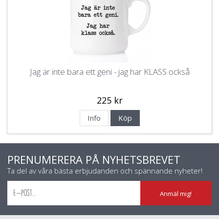
Jag är inte bara ett geni - jag har KLASS också
225 kr
Info
Köp
PRENUMERERA PÅ NYHETSBREVET
Ta del av våra bästa erbjudanden och spännande nyheter!
Anmäl mig!