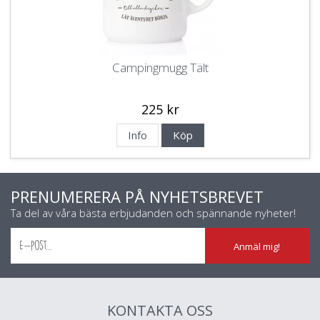
Campingmugg Tält
225 kr
Info
Köp
PRENUMERERA PÅ NYHETSBREVET
Ta del av våra bästa erbjudanden och spännande nyheter!
Anmäl mig!
KONTAKTA OSS