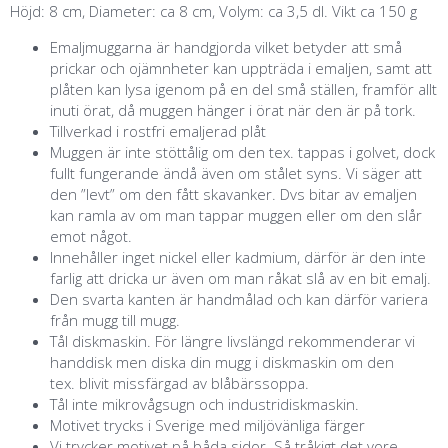
Höjd: 8 cm, Diameter: ca 8 cm, Volym: ca 3,5 dl. Vikt ca 150 g
Emaljmuggarna är handgjorda vilket betyder att små
prickar och ojämnheter kan uppträda i emaljen, samt att
plåten kan lysa igenom på en del små ställen, framför allt
inuti örat, då muggen hänger i örat när den är på tork.
Tillverkad i rostfri emaljerad plåt
Muggen är inte stöttålig om den tex. tappas i golvet, dock
fullt fungerande ändå även om stålet syns. Vi säger att
den ”levt” om den fått skavanker. Dvs bitar av emaljen
kan ramla av om man tappar muggen eller om den slår
emot något.
Innehåller inget nickel eller kadmium, därför är den inte
farlig att dricka ur även om man råkat slå av en bit emalj.
Den svarta kanten är handmålad och kan därför variera
från mugg till mugg.
Tål diskmaskin. För längre livslängd rekommenderar vi
handdisk men diska din mugg i diskmaskin om den
tex. blivit missfärgad av blåbärssoppa.
Tål inte mikrovågsugn och industridiskmaskin.
Motivet trycks i Sverige med miljövänliga färger
Vi trycker motivet på båda sidor. Så tråkigt det vore