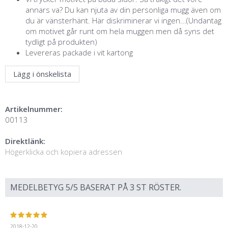
annars va? Du kan njuta av din personliga mugg även om
du är vänsterhänt. Här diskriminerar vi ingen...(Undantag
om motivet går runt om hela muggen men då syns det
tydligt på produkten)
Levereras packade i vit kartong
Lägg i önskelista
Artikelnummer:
00113
Direktlänk:
Högerklicka och kopiera adressen
MEDELBETYG
5
/5 BASERAT PÅ
3
ST RÖSTER.
2018-12-20