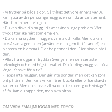
• Vi trycker på båda sidor. Så tråkigt det vore annars va? Du
kan njuta av din personliga mugg även om du är vänsterhänt.
Här diskriminerar vi ingen...
• Du kan diska din mugg i diskmaskinen, inga problem! Vårt
tryck sitter lika hårt som emaljen.
• Du kan ha drycker i muggen, varma och kalla. Men du kan
också samla gem i den (använder man gem fortfarande?) eller
plantera en blomma i. Eller ha pennor i den. Eller plocka bär i
den.
• Alla våra muggar är tryckta i Sverige, men den senaste
teknologin och med högsta kvalitet. Din älsklingsmugg ska hålla
länge. Kanske för alltid?
• Tappa inte muggen. Den går inte sönder, men det kan göra
ont på tårna. Den kanske kan få en buckla eller bli lite skavd i
kanterna. Men du kanske vill ha den lite charmig och vintage? I
så fall kan du tappa den, men akta tårna!
OM VÅRA EMALJMUGGAR MED TRYCK: