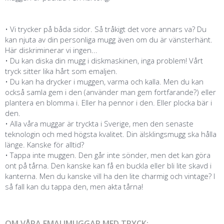
• Vi trycker på båda sidor. Så tråkigt det vore annars va? Du
kan njuta av din personliga mugg även om du är vänsterhänt.
Här diskriminerar vi ingen...
• Du kan diska din mugg i diskmaskinen, inga problem! Vårt
tryck sitter lika hårt som emaljen.
• Du kan ha drycker i muggen, varma och kalla. Men du kan
också samla gem i den (använder man gem fortfarande?) eller
plantera en blomma i. Eller ha pennor i den. Eller plocka bär i
den.
• Alla våra muggar är tryckta i Sverige, men den senaste
teknologin och med högsta kvalitet. Din älsklingsmugg ska hålla
länge. Kanske för alltid?
• Tappa inte muggen. Den går inte sönder, men det kan göra
ont på tårna. Den kanske kan få en buckla eller bli lite skavd i
kanterna. Men du kanske vill ha den lite charmig och vintage? I
så fall kan du tappa den, men akta tårna!
OM VÅRA EMALJMUGGAR MED TRYCK: