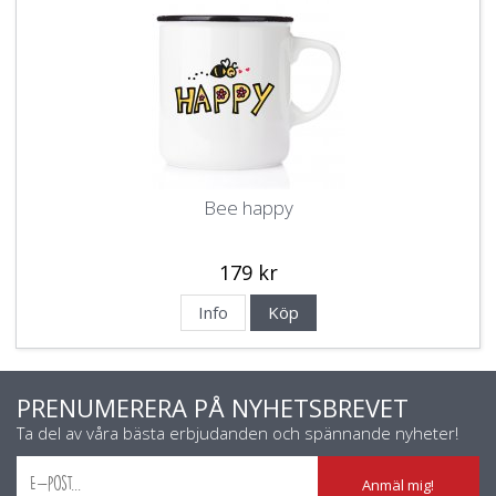
Bee happy
179 kr
Info
Köp
PRENUMERERA PÅ NYHETSBREVET
Ta del av våra bästa erbjudanden och spännande nyheter!
Anmäl mig!