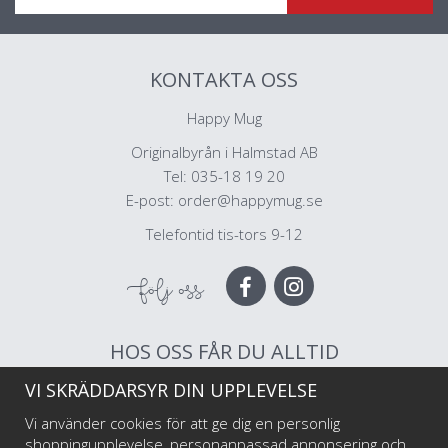
KONTAKTA OSS
Happy Mug
Originalbyrån i Halmstad AB
Tel: 035-18 19 20
E-post:
order@happymug.se
Telefontid tis-tors 9-12
Följ oss
HOS OSS FÅR DU ALLTID
VI SKRÄDDARSYR DIN UPPLEVELSE
Muggar av högsta kvalitet
Snabb leverans
Vi använder cookies för att ge dig en personlig
Trygg betalning
shoppingupplevelse, personanpassad annonsering och