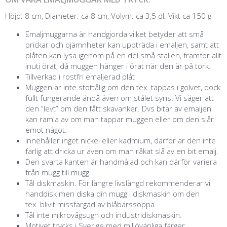
Höjd: 8 cm, Diameter: ca 8 cm, Volym: ca 3,5 dl. Vikt ca 150 g
Emaljmuggarna är handgjorda vilket betyder att små
prickar och ojämnheter kan uppträda i emaljen, samt att
plåten kan lysa igenom på en del små ställen, framför allt
inuti örat, då muggen hänger i örat när den är på tork.
Tillverkad i rostfri emaljerad plåt
Muggen är inte stöttålig om den tex. tappas i golvet, dock
fullt fungerande ändå även om stålet syns. Vi säger att
den ”levt” om den fått skavanker. Dvs bitar av emaljen
kan ramla av om man tappar muggen eller om den slår
emot något.
Innehåller inget nickel eller kadmium, därför är den inte
farlig att dricka ur även om man råkat slå av en bit emalj.
Den svarta kanten är handmålad och kan därför variera
från mugg till mugg.
Tål diskmaskin. För längre livslängd rekommenderar vi
handdisk men diska din mugg i diskmaskin om den
tex. blivit missfärgad av blåbärssoppa.
Tål inte mikrovågsugn och industridiskmaskin.
Motivet trycks i Sverige med miljövänliga färger