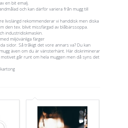
v en bit emalj.
ndmålad och kan därför variera från mugg till
ngre livslängd rekommenderar vi handdisk men diska
m den tex. blivit missfärgad av blåbärssoppa.
ch industridiskmaskin.
 med miljövänliga färger
åda sidor. Så tråkigt det vore annars va? Du kan
a mugg även om du är vänsterhänt. Här diskriminerar
m motivet går runt om hela muggen men då syns det
 kartong