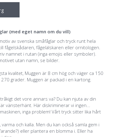
rg
ar (med eget namn om du vill)
otiv av svenska småfåglar och tryck runt hela
ll fågelskådaren, fågelälskaren eller ornitologen.
iv namnet i rutan (inga emojis eller symboler).
lmotivet utan namn, se bilder.
sta kvalitet, Muggen är 8 cm hög och väger ca 150
l 270 grader. Muggen är packad i en kartong.
 tråkigt det vore annars va? Du kan njuta av din
 vänsterhänt. Här diskriminerar vi ingen...
maskinen, inga problem! Vårt tryck sitter lika hårt
, varma och kalla. Men du kan också samla gem i
rande?) eller plantera en blomma i. Eller ha