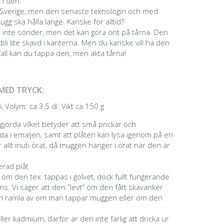
 i den.
a i Sverige, men den senaste teknologin och med
ugg ska hålla länge. Kanske för alltid?
 inte sönder, men det kan göra ont på tårna. Den
bli lite skavd i kanterna. Men du kanske vill ha den
 fall kan du tappa den, men akta tårna!
MED TRYCK:
 Volym: ca 3,5 dl. Vikt ca 150 g
jorda vilket betyder att små prickar och
a i emaljen, samt att plåten kan lysa igenom på en
 allt inuti örat, då muggen hänger i örat när den är
jerad plåt
g om den tex. tappas i golvet, dock fullt fungerande
s. Vi säger att den ”levt” om den fått skavanker.
an ramla av om man tappar muggen eller om den
eller kadmium, därför är den inte farlig att dricka ur