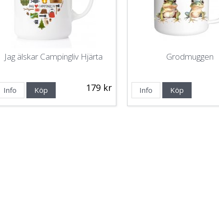
Jag älskar Campingliv Hjärta
Grodmuggen
179 kr
Info
Köp
Info
Köp