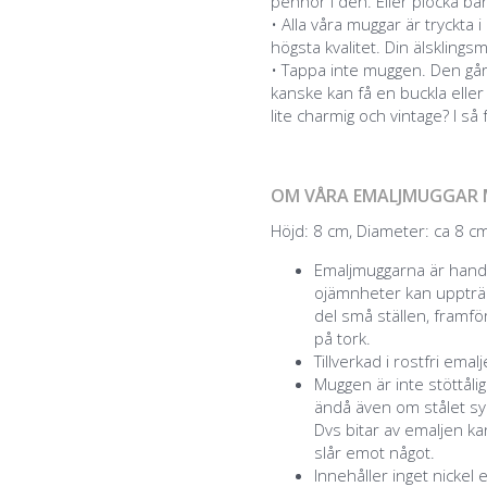
pennor i den. Eller plocka bär
• Alla våra muggar är tryckt
högsta kvalitet. Din älsklingsm
• Tappa inte muggen. Den går
kanske kan få en buckla eller 
lite charmig och vintage? I så
OM VÅRA EMALJMUGGAR 
Höjd: 8 cm, Diameter: ca 8 cm,
Emaljmuggarna är handg
ojämnheter kan uppträd
del små ställen, framför
på tork.
Tillverkad i rostfri emal
Muggen är inte stöttåli
ändå även om stålet syn
Dvs bitar av emaljen k
slår emot något.
Innehåller inget nickel 