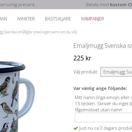
ersonlig present...
Betala med
Kustom Ch
MAN
NYHETER
BÄSTSÄLJARE
KAMPANJER
g Svenska småfåglar (med eget namn om du vill)
Emaljmugg Svenska sm
225 kr
Välj produkt
Var vänlig ange följande:
Mitt namn (inga emojis eller
15 tecken. Skriver du inget b
fågelmotivet utan namn
Just nu ca 2 dagars produ