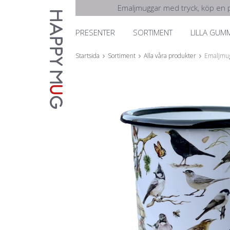
Emaljmuggar med tryck, köp en p
PRESENTER
SORTIMENT
LILLA GUM
Startsida
Sortiment
Alla våra produkter
Emaljmug