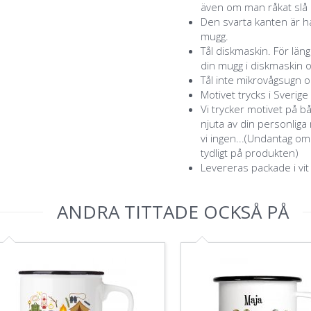
även om man råkat slå a
Den svarta kanten är ha
mugg.
Tål diskmaskin. För lä
din mugg i diskmaskin o
Tål inte mikrovågsugn o
Motivet trycks i Sverige
Vi trycker motivet på b
njuta av din personlig
vi ingen...(Undantag o
tydligt på produkten)
Levereras packade i vit
ANDRA TITTADE OCKSÅ PÅ