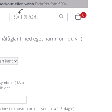
eckout eller Swish
Fraktfritt från 599:-
0
åfåglar (med eget namn om du vill)
 symboler) Max
lir det
ktionstid (posten brukar sedan ta 1-3 dagar)