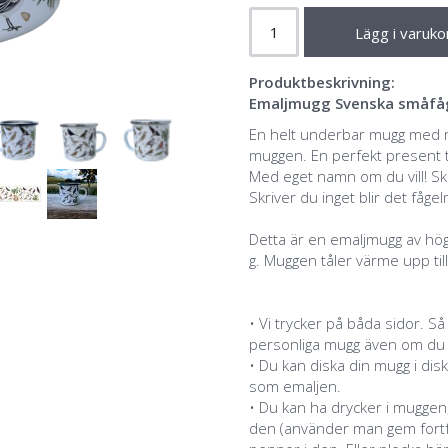
Lägg i varuko
Produktbeskrivning:
Emaljmugg Svenska småfågl
En helt underbar mugg med m
muggen. En perfekt present ti
Med eget namn om du vill! Skr
Skriver du inget blir det fåge
Detta är en emaljmugg av hög
g. Muggen tåler värme upp til
• Vi trycker på båda sidor. Så
personliga mugg även om du är
• Du kan diska din mugg i disk
som emaljen.
• Du kan ha drycker i muggen
den (använder man gem fortfa