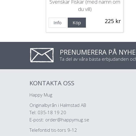
Svenskar Fiskar (med namn om
du vill)
225 kr
Info
Köp
PRENUMERERA PÅ NYHE
Ta del av våra bästa erbjudanden o
KONTAKTA OSS
Happy Mug
Originalbyrån i Halmstad AB
Tel: 035-18 19 20
E-post:
order@happymug.se
Telefontid tis-tors 9-12