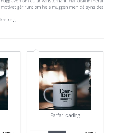
a mugg även om du är vänsterhänt. Här diskriminerar
m motivet går runt om hela muggen men då syns det
 kartong
Farfar loading