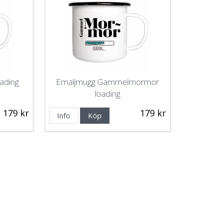
ading
Emaljmugg Gammelmormor
loading
179 kr
179 kr
Info
Köp