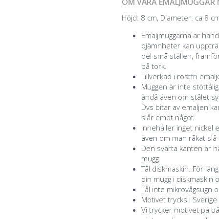
OM VÅRA EMALJMUGGAR 
Höjd: 8 cm, Diameter: ca 8 cm,
Emaljmuggarna är handg
ojämnheter kan uppträd
del små ställen, framför
på tork.
Tillverkad i rostfri emal
Muggen är inte stöttåli
ändå även om stålet syn
Dvs bitar av emaljen k
slår emot något.
Innehåller inget nickel 
även om man råkat slå a
Den svarta kanten är ha
mugg.
Tål diskmaskin. För lä
din mugg i diskmaskin o
Tål inte mikrovågsugn o
Motivet trycks i Sverige
Vi trycker motivet på b