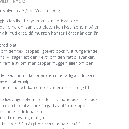
MED TRYCK:
 Volym: ca 3,5 dl. Vikt ca 150 g
jorda vilket betyder att små prickar och
a i emaljen, samt att plåten kan lysa igenom på en
 allt inuti örat, då muggen hänger i örat när den är
jerad plåt
g om den tex. tappas i golvet, dock fullt fungerande
s. Vi säger att den ”levt” om den fått skavanker.
an ramla av om man tappar muggen eller om den
eller kadmium, därför är den inte farlig att dricka ur
v en bit emalj.
ndmålad och kan därför variera från mugg till
ngre livslängd rekommenderar vi handdisk men diska
m den tex. blivit missfärgad av blåbärssoppa.
ch industridiskmaskin.
 med miljövänliga färger
åda sidor. Så tråkigt det vore annars va? Du kan