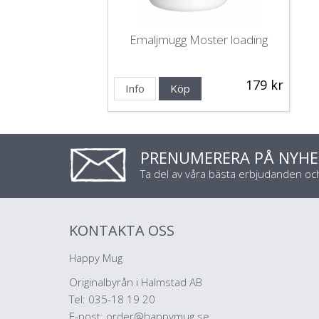
Emaljmugg Moster loading
179 kr
Info
Köp
PRENUMERERA PÅ NYHE
Ta del av våra bästa erbjudanden o
KONTAKTA OSS
Happy Mug
Originalbyrån i Halmstad AB
Tel: 035-18 19 20
E-post:
order@happymug.se