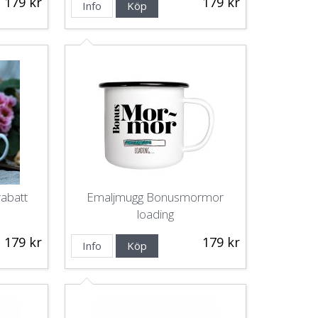
179 kr
179 kr
Info
Köp
abatt
Emaljmugg Bonusmormor
loading
179 kr
179 kr
Info
Köp