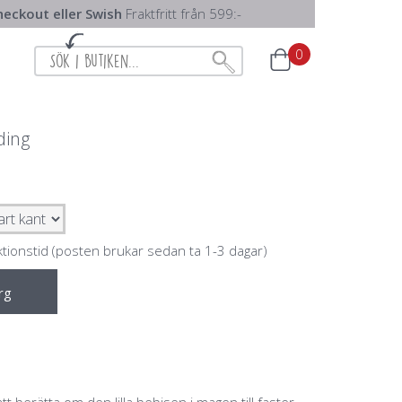
eckout eller Swish
Fraktfritt från 599:-
0
ding
ktionstid (posten brukar sedan ta 1-3 dagar)
rg