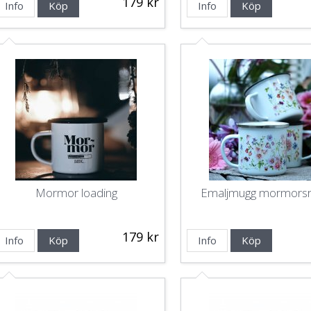
179 kr
Info
Köp
Info
Köp
Mormor loading
Emaljmugg mormorsr
179 kr
Info
Köp
Info
Köp