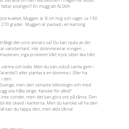
tt berätta om den lilla bebisen i magen till faster.
n fattar poängen? En mugg att ÄLSKA!
sta kvalitet, Muggen är 8 cm hög och väger ca 150
l 270 grader. Muggen är packad i en kartong.
 tråkigt det vore annars va? Du kan njuta av din
 vänsterhänt. Här diskriminerar vi ingen...
maskinen, inga problem! Vårt tryck sitter lika hårt
, varma och kalla. Men du kan också samla gem i
rande?) eller plantera en blomma i. Eller ha
 i den.
a i Sverige, men den senaste teknologin och med
ugg ska hålla länge. Kanske för alltid?
 inte sönder, men det kan göra ont på tårna. Den
bli lite skavd i kanterna. Men du kanske vill ha den
 fall kan du tappa den, men akta tårna!