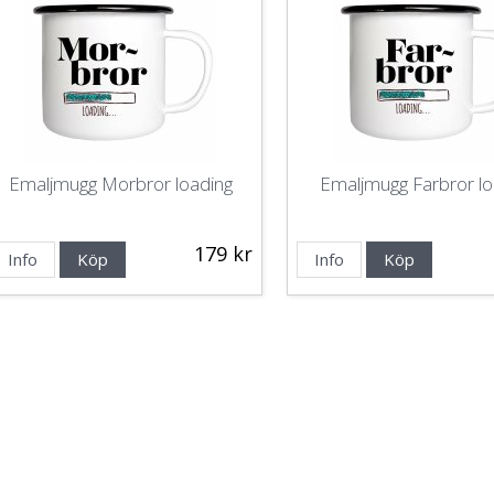
Emaljmugg Morbror loading
Emaljmugg Farbror lo
179 kr
Info
Köp
Info
Köp