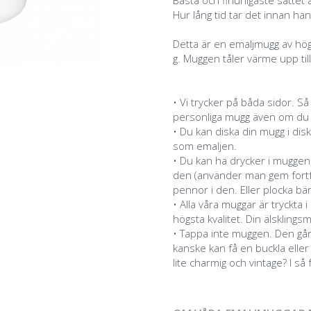
Bästa och finurligaste sättet a
Hur lång tid tar det innan ha
Detta är en emaljmugg av hög
g. Muggen tåler värme upp til
• Vi trycker på båda sidor. Så
personliga mugg även om du är
• Du kan diska din mugg i disk
som emaljen.
• Du kan ha drycker i muggen
den (använder man gem fortfa
pennor i den. Eller plocka bär
• Alla våra muggar är tryckt
högsta kvalitet. Din älsklingsm
• Tappa inte muggen. Den går
kanske kan få en buckla eller 
lite charmig och vintage? I så