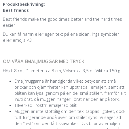
Produktbeskrivning:
Best friends
Best friends make the good times better and the hard times
easier
Du kan få namn eller egen text på ena sidan. Inga symboler
eller emojis <3
OM VÅRA EMALJMUGGAR MED TRYCK:
Höjd: 8 cm, Diameter: ca 8 cm, Volym: ca 3,5 dl. Vikt ca 150 g
Emaljmuggarna är handgjorda vilket betyder att små
prickar och ojämnheter kan uppträda i emaljen, samt att
plåten kan lysa igenom på en del små ställen, framför allt
inuti örat, då muggen hänger i örat när den är på tork.
Tillverkad i rostfri emaljerad plåt
Muggen är inte stöttålig om den tex. tappas i golvet, dock
fullt fungerande ändå även om stålet syns. Vi säger att
den ”levt” om den fått skavanker. Dvs bitar av emaljen