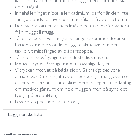
kan ramla av om man tappar muggen eller om den slår
emot något.
Innehåller inget nickel eller kadmium, därför är den inte
farlig att dricka ur även om man råkat slå av en bit emalj.
Den svarta kanten är handmålad och kan därför variera
från mugg till mugg.
Tål diskmaskin. För längre livslängd rekommenderar vi
handdisk men diska din mugg i diskmaskin om den
tex. blivit missfärgad av blåbärssoppa.
Tål inte mikrovågsugn och industridiskmaskin.
Motivet trycks i Sverige med miljövänliga färger
Vi trycker motivet på båda sidor. Så tråkigt det vore
annars va? Du kan njuta av din personliga mugg även om
du är vänsterhänt. Här diskriminerar vi ingen...(Undantag
om motivet går runt om hela muggen men då syns det
tydligt på produkten)
Levereras packade i vit kartong
Lägg i önskelista
Artikelnummer: