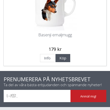
Basenji emaljmugg
179 kr
Info
Köp
PRENUMERERA PÅ NYHETSBREVET
Ta del av våra bästa erbjudanden och spännande nyheter!
Anmäl mig!