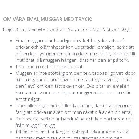
OM VÅRA EMALJMUGGAR MED TRYCK:
Höjd: 8 cm, Diameter: ca 8 cm, Volym: ca 3,5 dl. Vikt ca 150 g
Emaljmuggarna är handgjorda vilket betyder att små
prickar och ojämnheter kan uppträda i emaljen, samt att
plåten kan lysa igenom på en del små ställen, framför allt
inuti örat, då muggen hänger i örat när den är på tork.
Tillverkad i rostfri emaljerad plåt
Muggen är inte stöttålig om den tex. tappas i golvet, dock
fullt fungerande ändå även om stålet syns. Vi säger att
den ”levt” om den fått skavanker. Dvs bitar av emaljen
kan ramla av om man tappar muggen eller om den slår
emot något.
Innehåller inget nickel eller kadmium, därför är den inte
farlig att dricka ur även om man råkat slå av en bit emalj.
Den svarta kanten är handmålad och kan därför variera
från mugg till mugg.
Tål diskmaskin. För längre livslängd rekommenderar vi
handdisk men diska din mugg i diskmaskin om den