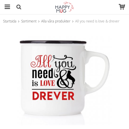
Startsida
Sortiment
Alla våra produkter
All you need is love & drever
Produkten har blivit tillagd i varukorgen