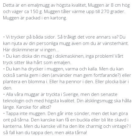
Detta är en emaljmugg av högsta kvalitet, Muggen är 8 cm hög
och väger ca 150 g. Muggen tåler värme upp till 270 grader.
Muggen är packad i en kartong.
• Vi trycker på båda sidor. Så tråkigt det vore annars va? Du
kan njuta av din personliga mugg även om du är vänsterhänt.
Här diskriminerar vi ingen...
• Du kan diska din mugg i diskmaskinen, inga problem! Vårt
tryck sitter lika hårt som emaljen.
• Du kan ha drycker i muggen, varma och kalla. Men du kan
också samla gem i den (använder man gem fortfarande?) eller
plantera en blomma i. Eller ha pennor i den. Eller plocka bär i
den.
• Alla våra muggar är tryckta i Sverige, men den senaste
teknologin och med högsta kvalitet. Din älsklingsmugg ska hålla
länge. Kanske för alltid?
• Tappa inte muggen. Den går inte sönder, men det kan göra
ont på tårna. Den kanske kan få en buckla eller bli lite skavd i
kanterna. Men du kanske vill ha den lite charmig och vintage? I
så fall kan du tappa den, men akta tårna!