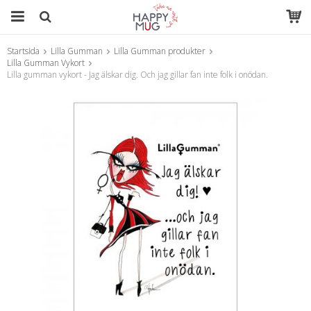
Startsida
Lilla Gumman
Lilla Gumman produkter
Produkten har blivit tillagd i varukorgen
Lilla Gumman Vykort
Lilla gumman vykort - Jag älskar dig. Och jag gillar fan inte folk i onödan.