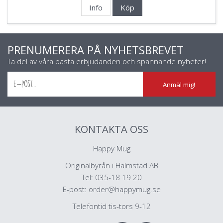
Info
Köp
PRENUMERERA PÅ NYHETSBREVET
Ta del av våra bästa erbjudanden och spännande nyheter!
Anmäl mig!
KONTAKTA OSS
Happy Mug
Originalbyrån i Halmstad AB
Tel: 035-18 19 20
E-post:
order@happymug.se
Telefontid tis-tors 9-12