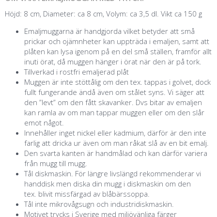
Höjd: 8 cm, Diameter: ca 8 cm, Volym: ca 3,5 dl. Vikt ca 150 g
Emaljmuggarna är handgjorda vilket betyder att små
prickar och ojämnheter kan uppträda i emaljen, samt att
plåten kan lysa igenom på en del små ställen, framför allt
inuti örat, då muggen hänger i örat när den är på tork.
Tillverkad i rostfri emaljerad plåt
Muggen är inte stöttålig om den tex. tappas i golvet, dock
fullt fungerande ändå även om stålet syns. Vi säger att
den ”levt” om den fått skavanker. Dvs bitar av emaljen
kan ramla av om man tappar muggen eller om den slår
emot något.
Innehåller inget nickel eller kadmium, därför är den inte
farlig att dricka ur även om man råkat slå av en bit emalj.
Den svarta kanten är handmålad och kan därför variera
från mugg till mugg.
Tål diskmaskin. För längre livslängd rekommenderar vi
handdisk men diska din mugg i diskmaskin om den
tex. blivit missfärgad av blåbärssoppa.
Tål inte mikrovågsugn och industridiskmaskin.
Motivet trycks i Sverige med miljövänliga färger