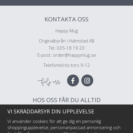
KONTAKTA OSS
Happy Mug
Originalbyrån i Halmstad AB
Tel: 035-18 19 20
E-post:
order@happymug.se
Telefontid tis-tors 9-12
Följ oss
HOS OSS FÅR DU ALLTID
VI SKRÄDDARSYR DIN UPPLEVELSE
Muggar av högsta kvalitet
Snabb leverans
Vi använder cookies för att ge dig en personlig
Trygg betalning
shoppingupplevelse, personanpassad annonsering och