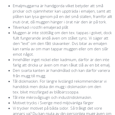
Emaljmuggarna är handgjorda vilket betyder att små
prickar och ojämnheter kan uppträda i emaljen, samt att
plåten kan lysa igenom på en del små ställen, framför allt
inuti örat, då muggen hänger i örat när den är på tork.
Tillverkad i rostfri emaljerad plåt
Muggen är inte stöttålig om den tex. tappas i golvet, dock
fullt fungerande ändå även om stålet syns. Vi säger att
den ”levt” om den fått skavanker. Dvs bitar av emaljen
kan ramla av om man tappar muggen eller om den slår
emot något.
Innehåller inget nickel eller kadmium, därför är den inte
farlig att dricka ur även om man råkat slå av en bit emalj.
Den svarta kanten är handmålad och kan därför variera
från mugg till mugg.
Tål diskmaskin. För längre livslängd rekommenderar vi
handdisk men diska din mugg i diskmaskin om den
tex. blivit missfärgad av blåbärssoppa.
Tål inte mikrovågsugn och industridiskmaskin.
Motivet trycks i Sverige med miljövänliga färger
Vi trycker motivet på båda sidor. Så tråkigt det vore
annars va? Du kan njuta av din personliga mugg även om