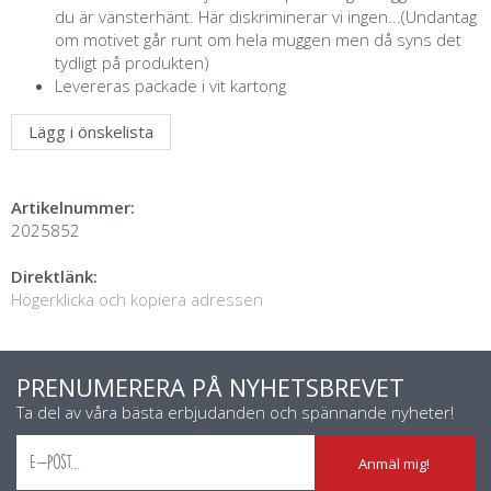
du är vänsterhänt. Här diskriminerar vi ingen...(Undantag
om motivet går runt om hela muggen men då syns det
tydligt på produkten)
Levereras packade i vit kartong
Lägg i önskelista
Artikelnummer:
2025852
Direktlänk:
Högerklicka och kopiera adressen
PRENUMERERA PÅ NYHETSBREVET
Ta del av våra bästa erbjudanden och spännande nyheter!
Anmäl mig!