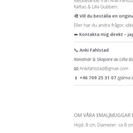
Meddelande från Anki Fahlst
Käftas & Lilla Gubben:
🎨 Vill du beställa en orig
Eller har du andra frågor, id
➡️
Kontakta mig direkt – jag
📞
Anki Fahlstad
Konstnär & Skapare av Lilla
📧
Ankifahlstad@gmail.com
📱
+46 709 25 31 07
(gärna 
OM VÅRA EMALJMUGGAR 
Höjd: 8 cm, Diameter: ca 8 cm,