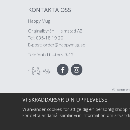
KONTAKTA OSS
Happy Mug
Originalbyrån i Halmstad AB
Tel: 035-18 19 20
E-post:
order@happymug.se
Telefontid tis-tors 9-12
Följ oss
Välkommen ti
företag, illu
VI SKRÄDDARSYR DIN UPPLEVELSE
Vi använder cookies för att ge dig en personlig shoppi
För detta ändamål samlar vi in information om använ