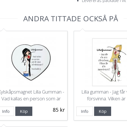
Levereras packade i vit
ANDRA TITTADE OCKSÅ PÅ
Kylskåpsmagnet Lilla Gumman -
Lilla gumman - Jag får 
Vad kallas en person som är
försvinna. Vilken är
glad på måndagar? Pensionär!
superkraft?
85 kr
Info
Köp
Info
Köp