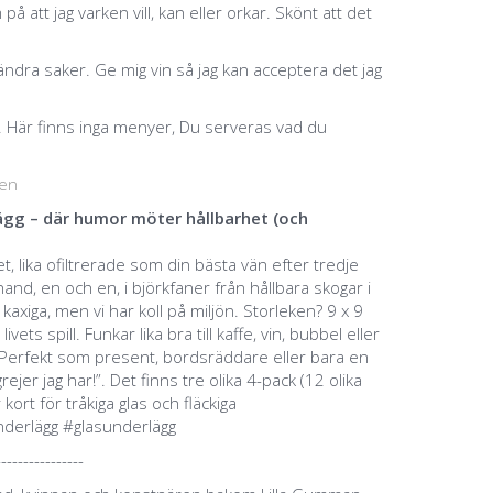
å att jag varken vill, kan eller orkar. Skönt att det
rändra saker. Ge mig vin så jag kan acceptera det jag
. Här finns inga menyer, Du serveras vad du
ven
ägg – där humor möter hållbarhet (och
t, lika ofiltrerade som din bästa vän efter tredje
hand, en och en, i björkfaner från hållbara skogar i
kaxiga, men vi har koll på miljön. Storleken? 9 x 9
ts spill. Funkar lika bra till kaffe, vin, bubbel eller
. Perfekt som present, bordsräddare eller bara en
rejer jag har!”. Det finns tre olika 4-pack (12 olika
r kort för tråkiga glas och fläckiga
nderlägg #glasunderlägg
----------------