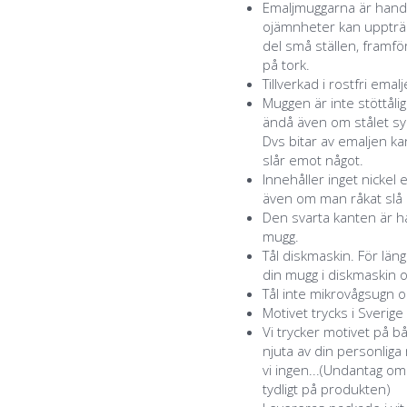
Emaljmuggarna är handg
ojämnheter kan uppträd
del små ställen, framför
på tork.
Tillverkad i rostfri emal
Muggen är inte stöttåli
ändå även om stålet syn
Dvs bitar av emaljen k
slår emot något.
Innehåller inget nickel 
även om man råkat slå a
Den svarta kanten är ha
mugg.
Tål diskmaskin. För lä
din mugg i diskmaskin o
Tål inte mikrovågsugn o
Motivet trycks i Sverige
Vi trycker motivet på b
njuta av din personlig
vi ingen...(Undantag o
tydligt på produkten)