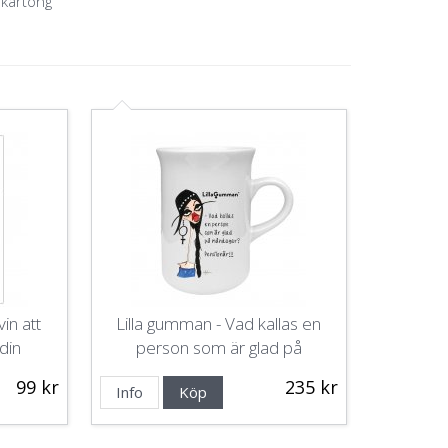
 kartong
vin att
Lilla gumman - Vad kallas en
 din
person som är glad på
måndagar? Pensionär!!!
99 kr
235 kr
Info
Köp