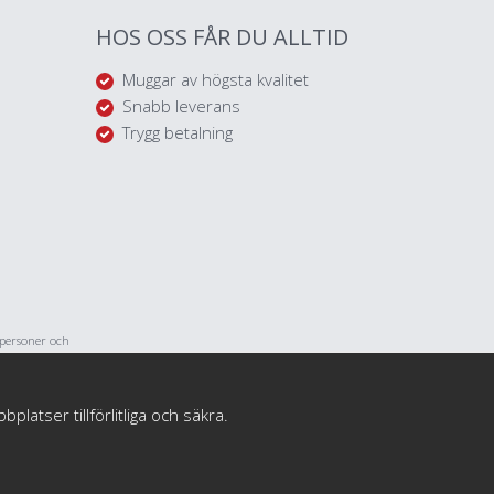
HOS OSS FÅR DU ALLTID
Muggar av högsta kvalitet
Snabb leverans
Trygg betalning
tpersoner och
med personliga
atser tillförlitliga och säkra.