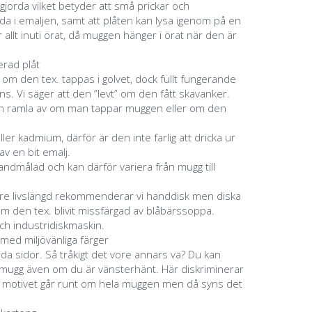
jorda vilket betyder att små prickar och
a i emaljen, samt att plåten kan lysa igenom på en
 allt inuti örat, då muggen hänger i örat när den är
jerad plåt
g om den tex. tappas i golvet, dock fullt fungerande
s. Vi säger att den ”levt” om den fått skavanker.
an ramla av om man tappar muggen eller om den
eller kadmium, därför är den inte farlig att dricka ur
v en bit emalj.
ndmålad och kan därför variera från mugg till
ngre livslängd rekommenderar vi handdisk men diska
m den tex. blivit missfärgad av blåbärssoppa.
ch industridiskmaskin.
 med miljövänliga färger
åda sidor. Så tråkigt det vore annars va? Du kan
a mugg även om du är vänsterhänt. Här diskriminerar
m motivet går runt om hela muggen men då syns det