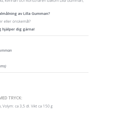
ad, kvinnan och konstnären bakom Lilla Gumman,
inalmålning av Lilla Gumman?
éer eller önskemål?
 hjälper dig gärna!
 Gumman
sms)
MED TRYCK:
 Volym: ca 3,5 dl. Vikt ca 150 g