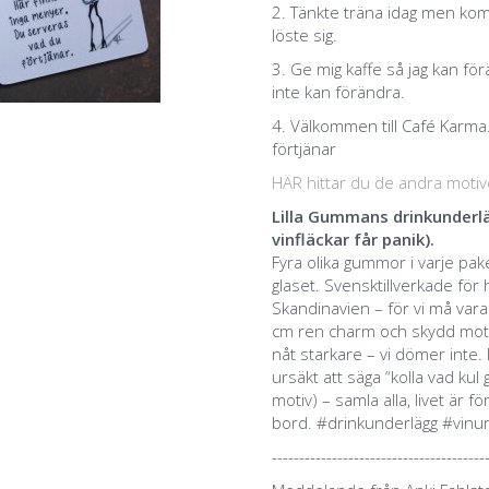
2. Tänkte träna idag men kom p
löste sig.
3. Ge mig kaffe så jag kan fö
inte kan förändra.
4. Välkommen till Café Karma
förtjänar
HÄR hittar du de andra moti
Lilla Gummans drinkunderl
vinfläckar får panik).
Fyra olika gummor i varje pake
glaset. Svensktillverkade för 
Skandinavien – för vi må vara 
cm ren charm och skydd mot live
nåt starkare – vi dömer inte
ursäkt att säga “kolla vad kul g
motiv) – samla alla, livet är fö
bord. #drinkunderlägg #vinu
---------------------------------------