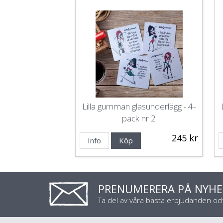
Lilla gumman glasunderlägg - 4-
pack nr 2
245 kr
Info
Köp
PRENUMERERA PÅ NYHE
Ta del av våra bästa erbjudanden o