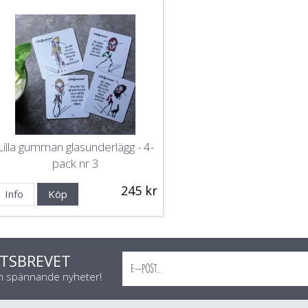
Lilla gumman glasunderlägg - 4-
pack nr 3
245 kr
Info
Köp
TSBREVET
ch spännande nyheter!