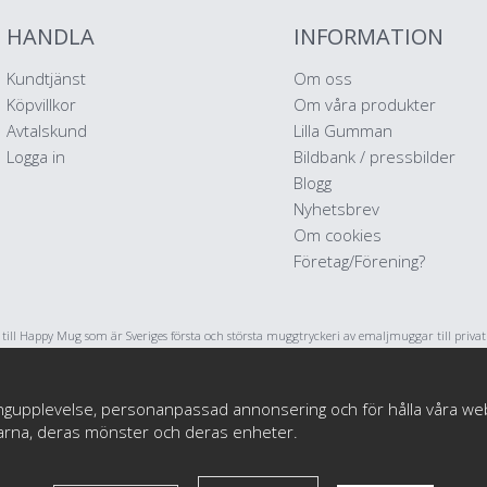
HANDLA
INFORMATION
Kundtjänst
Om oss
Köpvillkor
Om våra produkter
Avtalskund
Lilla Gumman
Logga in
Bildbank / pressbilder
Blogg
Nyhetsbrev
Om cookies
Företag/Förening?
ll Happy Mug som är Sveriges första och största muggtryckeri av emaljmuggar till priva
stratörer och konstnärer. Vi startade i maj 2017 har har sedan dess levererat emaljmuggar 
tryck till tusentals nöjda kunder.
ngupplevelse, personanpassad annonsering och för hålla våra webbpl
darna, deras mönster och deras enheter.
© Happy Mug 2025