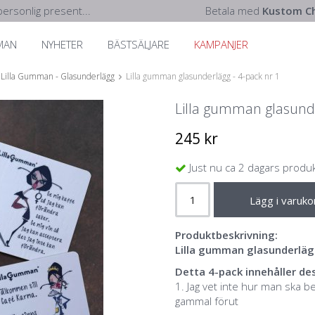
ersonlig present...
Betala med
Kustom Ch
MAN
NYHETER
BÄSTSÄLJARE
KAMPANJER
Lilla Gumman - Glasunderlägg
Lilla gumman glasunderlägg - 4-pack nr 1
Lilla gumman glasunde
245 kr
Just nu ca 2 dagars produ
Lägg i varuko
Produktbeskrivning:
Lilla gumman glasunderlägg
Detta 4-pack innehåller d
1. Jag vet inte hur man ska bet
gammal förut