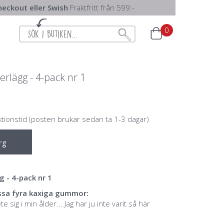
eckout eller Swish
Fraktfritt från 599:-
0
rlägg - 4-pack nr 1
ktionstid (posten brukar sedan ta 1-3 dagar)
rg
 - 4-pack nr 1
essa fyra kaxiga gummor:
e sig i min ålder... Jag har ju inte varit så här