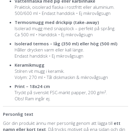
Vattenflaska med pip eller karbinhake
Praktisk, oisolerad flaska i rostfritt eller aluminium.
500/600 ml • Endast handdisk • Ej mikrovågsugn
Termosmugg med drickpip (take-away)
Isolerad mugg med snäpplock – perfekt på språng.
Ca 500 ml • Handdisk • Ej mikrovågsugn
Isolerad termos – låg (350 ml) eller hög (500 ml)
Håller drycken varm eller kall länge.
Endast handdisk • Ej mikrovågsugn
Keramikmugg
Stilren vit mugg i keramik.
Volym: 270 ml • Tål diskmaskin & mikrovågsugn
Print – 18x24 cm
Tryckt på svenskt FSC-märkt papper, 200 g/m².
Obs! Ram ingår ej.
Personlig text
Gör din produkt ännu mer personlig genom att lägga till
ett
namn eller kort text
. Då trycks motivet på ena sidan och din