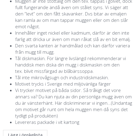
Muggen är inte stöttålig om den tex. tappas i golvet, dock
fullt fungerande ändå även om stålet syns. Vi säger att
den ”levt” om den fått skavanker. Dvs bitar av emaljen
kan ramla av om man tappar muggen eller om den slår
emot något.
Innehåller inget nickel eller kadmium, därför är den inte
farlig att dricka ur även om man råkat slå av en bit emalj.
Den svarta kanten är handmålad och kan därför variera
från mugg till mugg.
Tål diskmaskin. För längre livslängd rekommenderar vi
handdisk men diska din mugg i diskmaskin om den
tex. blivit missfärgad av blåbärssoppa.
Tål inte mikrovågsugn och industridiskmaskin.
Motivet trycks i Sverige med miljövänliga färger
Vi trycker motivet på båda sidor. Så tråkigt det vore
annars va? Du kan njuta av din personliga mugg även om
du är vänsterhänt. Här diskriminerar vi ingen...(Undantag
om motivet går runt om hela muggen men då syns det
tydligt på produkten)
Levereras packade i vit kartong
Lägg i önskelista