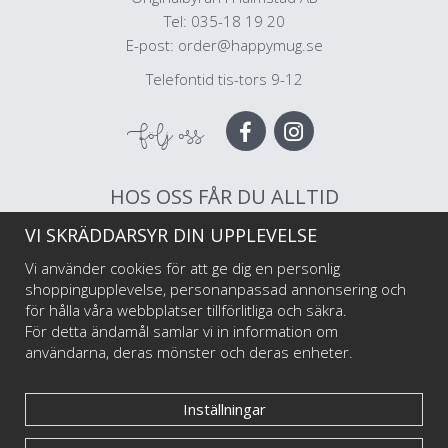
Tel: 035-18 19 20
E-post:
order@happymug.se
Telefontid tis-tors 9-12
Följ oss
HOS OSS FÅR DU ALLTID
VI SKRÄDDARSYR DIN UPPLEVELSE
Muggar av högsta kvalitet
Snabb leverans
Vi använder cookies för att ge dig en personlig
Trygg betalning
shoppingupplevelse, personanpassad annonsering och
för hålla våra webbplatser tillförlitliga och säkra.
För detta ändamål samlar vi in information om
Välkommen till Happy Mug som är Sveriges första och största muggtryckeri av
användarna, deras mönster och deras enheter.
emaljmuggar till privatpersoner och företag, illustratörer och konstnärer. Vi
startade i maj 2017 har har sedan dess levererat emaljmuggar med personliga tryck
till tusentals nöjda kunder.
Inställningar