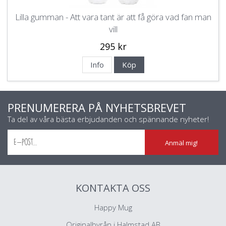
Lilla gumman - Att vara tant är att få göra vad fan man
vill
295 kr
Info
Köp
PRENUMERERA PÅ NYHETSBREVET
Ta del av våra bästa erbjudanden och spännande nyheter!
Anmäl mig!
KONTAKTA OSS
Happy Mug
Originalbyrån i Halmstad AB