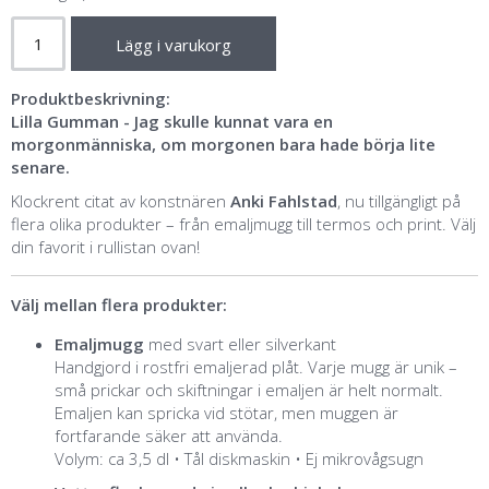
Lägg i varukorg
Produktbeskrivning:
Lilla Gumman - Jag skulle kunnat vara en
morgonmänniska, om morgonen bara hade börja lite
senare.
Klockrent citat av konstnären
Anki Fahlstad
, nu tillgängligt på
flera olika produkter – från emaljmugg till termos och print. Välj
din favorit i rullistan ovan!
Välj mellan flera produkter:
Emaljmugg
med svart eller silverkant
Handgjord i rostfri emaljerad plåt. Varje mugg är unik –
små prickar och skiftningar i emaljen är helt normalt.
Emaljen kan spricka vid stötar, men muggen är
fortfarande säker att använda.
Volym: ca 3,5 dl • Tål diskmaskin • Ej mikrovågsugn