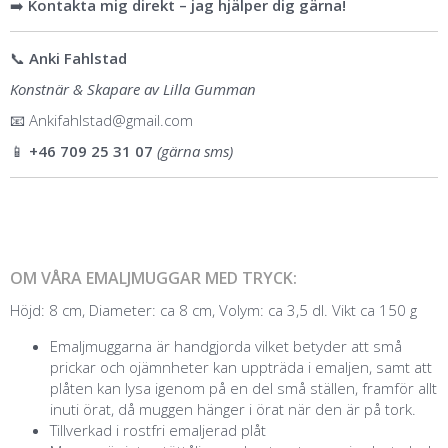
➡️
Kontakta mig direkt – jag hjälper dig gärna!
📞
Anki Fahlstad
Konstnär & Skapare av Lilla Gumman
📧
Ankifahlstad@gmail.com
📱
+46 709 25 31 07
(gärna sms)
OM VÅRA EMALJMUGGAR MED TRYCK:
Höjd: 8 cm, Diameter: ca 8 cm, Volym: ca 3,5 dl. Vikt ca 150 g
Emaljmuggarna är handgjorda vilket betyder att små
prickar och ojämnheter kan uppträda i emaljen, samt att
plåten kan lysa igenom på en del små ställen, framför allt
inuti örat, då muggen hänger i örat när den är på tork.
Tillverkad i rostfri emaljerad plåt