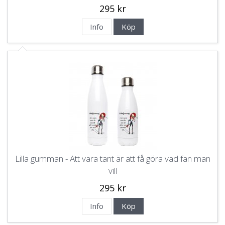
295 kr
Info
Köp
Lilla gumman - Att vara tant är att få göra vad fan man
vill
295 kr
Info
Köp