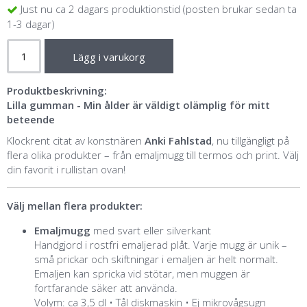
Just nu ca 2 dagars produktionstid (posten brukar sedan ta
1-3 dagar)
Lägg i varukorg
Produktbeskrivning:
Lilla gumman - Min ålder är väldigt olämplig för mitt
beteende
Klockrent citat av konstnären
Anki Fahlstad
, nu tillgängligt på
flera olika produkter – från emaljmugg till termos och print. Välj
din favorit i rullistan ovan!
Välj mellan flera produkter:
Emaljmugg
med svart eller silverkant
Handgjord i rostfri emaljerad plåt. Varje mugg är unik –
små prickar och skiftningar i emaljen är helt normalt.
Emaljen kan spricka vid stötar, men muggen är
fortfarande säker att använda.
Volym: ca 3,5 dl • Tål diskmaskin • Ej mikrovågsugn