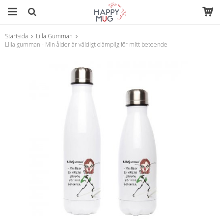
Startsida
Lilla Gumman
Produkten har blivit tillagd i varukorgen
Lilla gumman - Min ålder är väldigt olämplig för mitt beteende