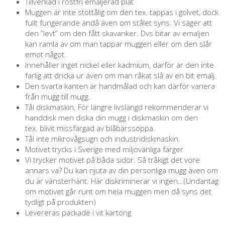
Tillverkad i rostfri emaljerad plåt
Muggen är inte stöttålig om den tex. tappas i golvet, dock
fullt fungerande ändå även om stålet syns. Vi säger att
den ”levt” om den fått skavanker. Dvs bitar av emaljen
kan ramla av om man tappar muggen eller om den slår
emot något.
Innehåller inget nickel eller kadmium, därför är den inte
farlig att dricka ur även om man råkat slå av en bit emalj.
Den svarta kanten är handmålad och kan därför variera
från mugg till mugg.
Tål diskmaskin. För längre livslängd rekommenderar vi
handdisk men diska din mugg i diskmaskin om den
tex. blivit missfärgad av blåbärssoppa.
Tål inte mikrovågsugn och industridiskmaskin.
Motivet trycks i Sverige med miljövänliga färger
Vi trycker motivet på båda sidor. Så tråkigt det vore
annars va? Du kan njuta av din personliga mugg även om
du är vänsterhänt. Här diskriminerar vi ingen...(Undantag
om motivet går runt om hela muggen men då syns det
tydligt på produkten)
Levereras packade i vit kartong