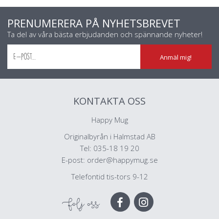
PRENUMERERA PÅ NYHETSBREVET
Ta del av våra bästa erbjudanden och spännande nyheter!
Anmäl mig!
KONTAKTA OSS
Happy Mug
Originalbyrån i Halmstad AB
Tel: 035-18 19 20
E-post:
order@happymug.se
Telefontid tis-tors 9-12
Följ oss