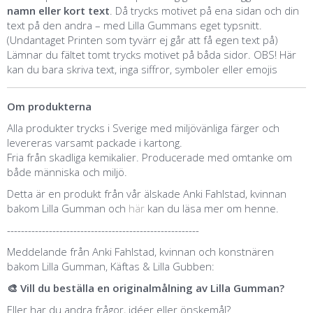
namn eller kort text
. Då trycks motivet på ena sidan och din
text på den andra – med Lilla Gummans eget typsnitt.
(Undantaget Printen som tyvärr ej går att få egen text på)
Lämnar du fältet tomt trycks motivet på båda sidor. OBS! Här
kan du bara skriva text, inga siffror, symboler eller emojis
Om produkterna
Alla produkter trycks i Sverige med miljövänliga färger och
levereras varsamt packade i kartong.
Fria från skadliga kemikalier. Producerade med omtanke om
både människa och miljö.
Detta är en produkt från vår älskade Anki Fahlstad, kvinnan
bakom Lilla Gumman och
här
kan du läsa mer om henne.
-------------------------------------------------------
Meddelande från Anki Fahlstad, kvinnan och konstnären
bakom Lilla Gumman, Käftas & Lilla Gubben:
🎨 Vill du beställa en originalmålning av Lilla Gumman?
Eller har du andra frågor, idéer eller önskemål?