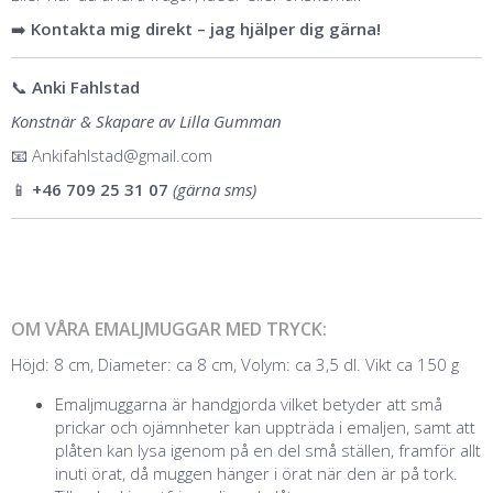
➡️
Kontakta mig direkt – jag hjälper dig gärna!
📞
Anki Fahlstad
Konstnär & Skapare av Lilla Gumman
📧
Ankifahlstad@gmail.com
📱
+46 709 25 31 07
(gärna sms)
OM VÅRA EMALJMUGGAR MED TRYCK:
Höjd: 8 cm, Diameter: ca 8 cm, Volym: ca 3,5 dl. Vikt ca 150 g
Emaljmuggarna är handgjorda vilket betyder att små
prickar och ojämnheter kan uppträda i emaljen, samt att
plåten kan lysa igenom på en del små ställen, framför allt
inuti örat, då muggen hänger i örat när den är på tork.