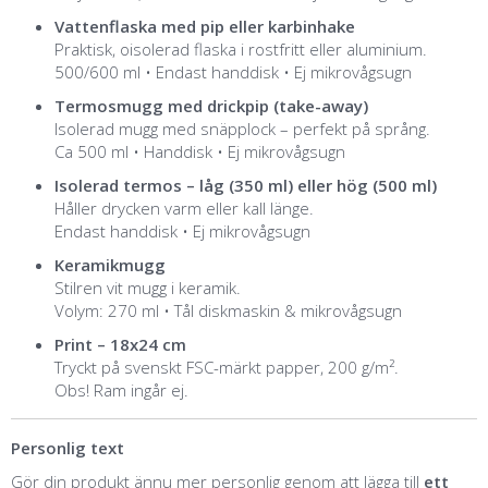
Vattenflaska med pip eller karbinhake
Praktisk, oisolerad flaska i rostfritt eller aluminium.
500/600 ml • Endast handdisk • Ej mikrovågsugn
Termosmugg med drickpip (take-away)
Isolerad mugg med snäpplock – perfekt på språng.
Ca 500 ml • Handdisk • Ej mikrovågsugn
Isolerad termos – låg (350 ml) eller hög (500 ml)
Håller drycken varm eller kall länge.
Endast handdisk • Ej mikrovågsugn
Keramikmugg
Stilren vit mugg i keramik.
Volym: 270 ml • Tål diskmaskin & mikrovågsugn
Print – 18x24 cm
Tryckt på svenskt FSC-märkt papper, 200 g/m².
Obs! Ram ingår ej.
Personlig text
Gör din produkt ännu mer personlig genom att lägga till
ett