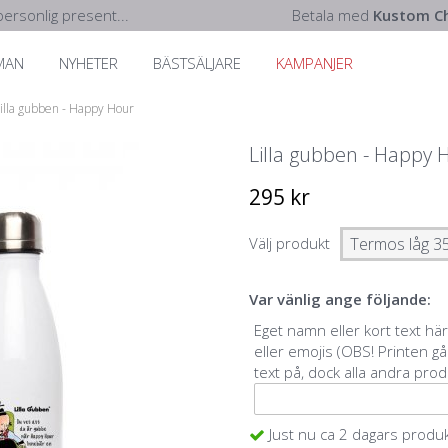
ersonlig present...
Betala med
Kustom Ch
MAN
NYHETER
BÄSTSÄLJARE
KAMPANJER
illa gubben - Happy Hour
Lilla gubben - Happy 
295 kr
Välj produkt
Var vänlig ange följande:
Eget namn eller kort text hä
eller emojis (OBS! Printen gå
text på, dock alla andra prod
Just nu ca 2 dagars produ