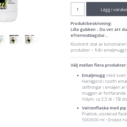
Lägg i varuko
Produktbeskrivning:
Lilla gubben - Du vet att 
eftermiddagslur...
Klockrent citat av konstnäre
produkter – från emaljmugg till
Välj mellan flera produkter:
Emaljmugg
med svart e
Handgjord i rostfri ema
skiftningar i emaljen är
muggen är fortfarande 
Volym: ca 3,5 dl • Tål 
Vattenflaska med pip 
Praktisk, oisolerad flask
500/600 ml • Endast ha