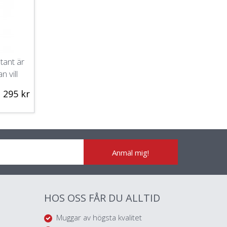
tant är
n vill
295 kr
Anmäl mig!
HOS OSS FÅR DU ALLTID
Muggar av högsta kvalitet