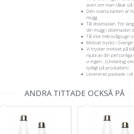
även om man råkat slå a
Den svarta kanten är ha
mugg.
Tål diskmaskin. För lä
din mugg i diskmaskin o
Tål inte mikrovågsugn o
Motivet trycks i Sverige
Vi trycker motivet på b
njuta av din personlig
vi ingen...(Undantag o
tydligt på produkten)
Levereras packade i vit
ANDRA TITTADE OCKSÅ PÅ