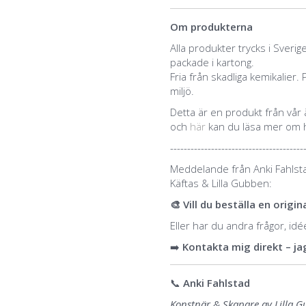
Om produkterna
Alla produkter trycks i Sveri
packade i kartong.
Fria från skadliga kemikali
miljö.
Detta är en produkt från vår
och
här
kan du läsa mer om 
---------------------------------------
Meddelande från Anki Fahlst
Käftas & Lilla Gubben:
🎨 Vill du beställa en orig
Eller har du andra frågor, id
➡️
Kontakta mig direkt – jag
📞
Anki Fahlstad
Konstnär & Skapare av Lilla