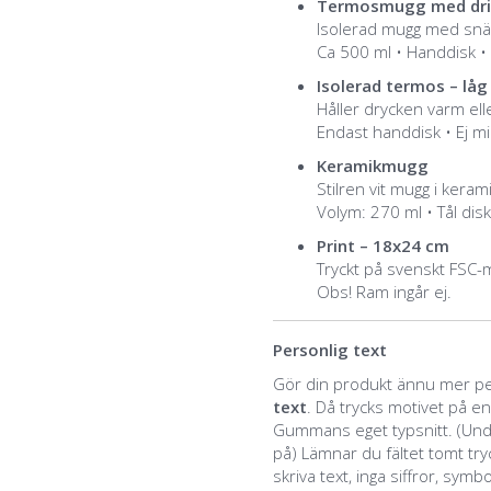
Termosmugg med dric
Isolerad mugg med snäp
Ca 500 ml • Handdisk •
Isolerad termos – låg 
Håller drycken varm elle
Endast handdisk • Ej m
Keramikmugg
Stilren vit mugg i kerami
Volym: 270 ml • Tål di
Print – 18x24 cm
Tryckt på svenskt FSC-
Obs! Ram ingår ej.
Personlig text
Gör din produkt ännu mer per
text
. Då trycks motivet på e
Gummans eget typsnitt. (Unda
på) Lämnar du fältet tomt tr
skriva text, inga siffror, symb