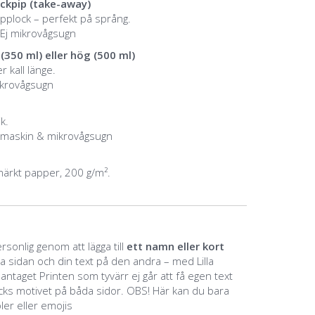
kpip (take-away)
plock – perfekt på språng.
 Ej mikrovågsugn
(350 ml) eller hög (500 ml)
r kall länge.
ikrovågsugn
k.
skmaskin & mikrovågsugn
märkt papper, 200 g/m².
sonlig genom att lägga till
ett namn eller kort
na sidan och din text på den andra – med Lilla
ntaget Printen som tyvärr ej går att få egen text
ycks motivet på båda sidor. OBS! Här kan du bara
oler eller emojis