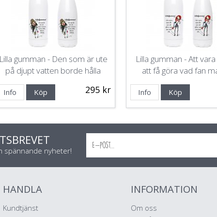
Lilla gumman - Den som är ute
Lilla gumman - Att vara 
på djupt vatten borde hålla
att få göra vad fan ma
käften stängd
295 kr
Info
Köp
Info
Köp
TSBREVET
ch spännande nyheter!
HANDLA
INFORMATION
Kundtjänst
Om oss