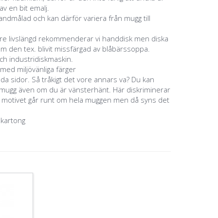
v en bit emalj.
ndmålad och kan därför variera från mugg till
ngre livslängd rekommenderar vi handdisk men diska
m den tex. blivit missfärgad av blåbärssoppa.
ch industridiskmaskin.
 med miljövänliga färger
åda sidor. Så tråkigt det vore annars va? Du kan
a mugg även om du är vänsterhänt. Här diskriminerar
m motivet går runt om hela muggen men då syns det
 kartong