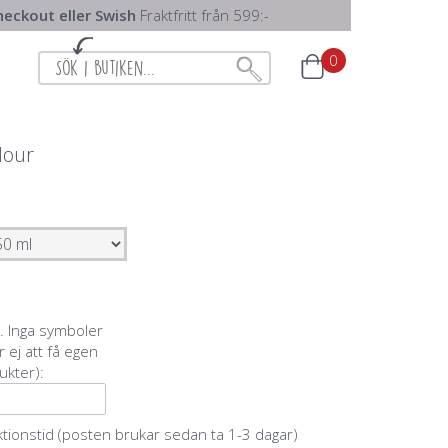
eckout eller Swish
Fraktfritt från 599:-
0
Hour
r. Inga symboler
r ej att få egen
ukter):
ktionstid (posten brukar sedan ta 1-3 dagar)