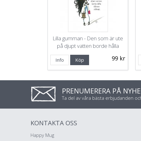
Lilla gumman - Den som är ute
på djupt vatten borde hålla
käften stängd
99 kr
Info
Köp
PRENUMERERA PÅ NYHE
Ta del av våra bästa erbjudanden o
KONTAKTA OSS
Happy Mug