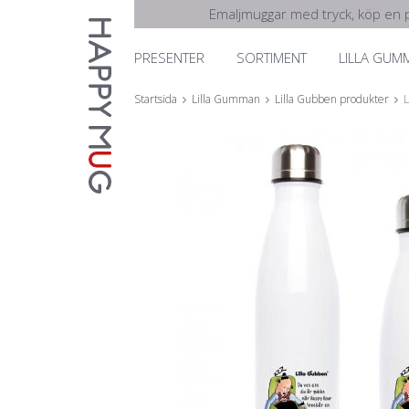
Emaljmuggar med tryck, köp en p
PRESENTER
SORTIMENT
LILLA GUM
Startsida
Lilla Gumman
Lilla Gubben produkter
L