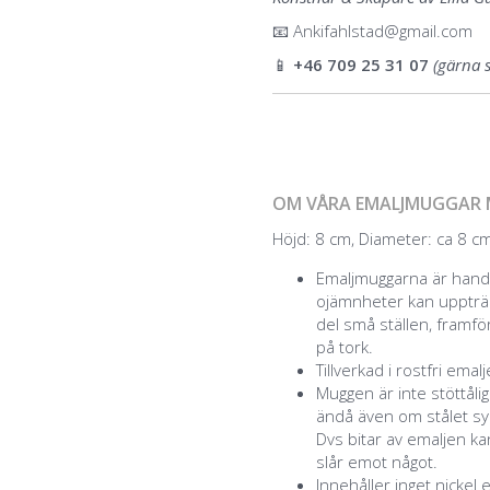
📧
Ankifahlstad@gmail.com
📱
+46 709 25 31 07
(gärna 
OM VÅRA EMALJMUGGAR 
Höjd: 8 cm, Diameter: ca 8 cm,
Emaljmuggarna är handg
ojämnheter kan uppträd
del små ställen, framför
på tork.
Tillverkad i rostfri emal
Muggen är inte stöttåli
ändå även om stålet syn
Dvs bitar av emaljen k
slår emot något.
Innehåller inget nickel 