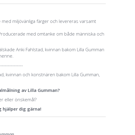
ge med miljövänliga färger och levereras varsamt
er. Producerade med omtanke om både människa och
 älskade Anki Fahlstad, kvinnan bakom Lilla Gumman
henne.
----------------
ad, kvinnan och konstnären bakom Lilla Gumman,
inalmålning av Lilla Gumman?
éer eller önskemål?
 hjälper dig gärna!
 Gumman