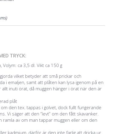
sms)
MED TRYCK:
 Volym: ca 3,5 dl. Vikt ca 150 g
jorda vilket betyder att små prickar och
a i emaljen, samt att plåten kan lysa igenom på en
 allt inuti örat, då muggen hänger i örat när den är
jerad plåt
g om den tex. tappas i golvet, dock fullt fungerande
s. Vi säger att den ”levt” om den fått skavanker.
an ramla av om man tappar muggen eller om den
eller kadmium, därför är den inte farlig att dricka ur