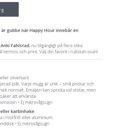
rg
du är gubbe när Happy Hour innebär en
n
Anki Fahlstad
, nu tillgängligt på flera olika
 termos och print. Välj din favorit i rullistan ovan!
ller silverkant
ljerad plåt. Varje mugg är unik – små prickar och
 helt normalt. Emaljen kan spricka vid stötar, men
säker att använda.
diskmaskin • Ej mikrovågsugn
eller karbinhake
a i rostfritt eller aluminium.
nddisk • Ej mikrovågsugn