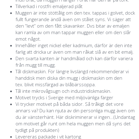
Tillverkad i rostfri emaljerad plåt
Muggen är inte stöttålig om den tex. tappas i golvet, dock
fullt fungerande ändå även om stålet syns. Vi säger att
den ”levt” om den fått skavanker. Dvs bitar av emaljen
kan ramla av om man tappar muggen eller om den slår
emot något.
Innehåller inget nickel eller kadmium, därför är den inte
farlig att dricka ur även om man råkat slå av en bit emalj.
Den svarta kanten är handmålad och kan därför variera
från mugg till mugg.
Tål diskmaskin. För längre livslängd rekommenderar vi
handdisk men diska din mugg i diskmaskin om den
tex. blivit missfärgad av blåbärssoppa.
Tål inte mikrovågsugn och industridiskmaskin.
Motivet trycks i Sverige med miljövänliga färger
Vi trycker motivet på båda sidor. Så tråkigt det vore
annars va? Du kan njuta av din personliga mugg även om
du är vänsterhänt. Här diskriminerar vi ingen...(Undantag
om motivet går runt om hela muggen men då syns det
tydligt på produkten)
Levereras packade i vit kartong