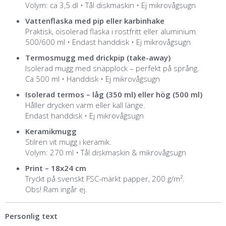
Volym: ca 3,5 dl • Tål diskmaskin • Ej mikrovågsugn
Vattenflaska med pip eller karbinhake
Praktisk, oisolerad flaska i rostfritt eller aluminium.
500/600 ml • Endast handdisk • Ej mikrovågsugn
Termosmugg med drickpip (take-away)
Isolerad mugg med snäpplock – perfekt på språng.
Ca 500 ml • Handdisk • Ej mikrovågsugn
Isolerad termos – låg (350 ml) eller hög (500 ml)
Håller drycken varm eller kall länge.
Endast handdisk • Ej mikrovågsugn
Keramikmugg
Stilren vit mugg i keramik.
Volym: 270 ml • Tål diskmaskin & mikrovågsugn
Print – 18x24 cm
Tryckt på svenskt FSC-märkt papper, 200 g/m².
Obs! Ram ingår ej.
Personlig text