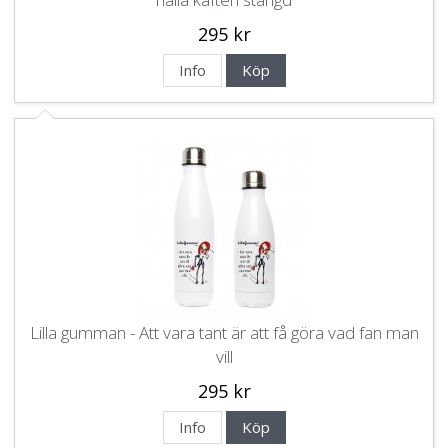
295 kr
Info
Köp
Lilla gumman - Att vara tant är att få göra vad fan man
vill
295 kr
Info
Köp