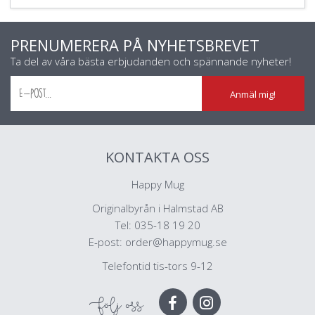
PRENUMERERA PÅ NYHETSBREVET
Ta del av våra bästa erbjudanden och spännande nyheter!
Anmäl mig!
KONTAKTA OSS
Happy Mug
Originalbyrån i Halmstad AB
Tel: 035-18 19 20
E-post:
order@happymug.se
Telefontid tis-tors 9-12
Följ oss