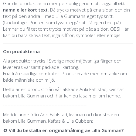
Gör din produkt ännu mer personlig genom att lägga till
ett
namn eller kort text
. Då trycks motivet på ena sidan och din
text på den andra – med Lilla Gummans eget typsnitt.
(Undantaget Printen som tyvärr ej går att få egen text på)
Lämnar du fältet tomt trycks motivet på båda sidor. OBS! Här
kan du bara skriva text, inga siffror, symboler eller emojis
Om produkterna
Alla produkter trycks i Sverige med miljövänliga färger och
levereras varsamt packade i kartong.
Fria från skadliga kemikalier. Producerade med omtanke om
både människa och miljö.
Detta är en produkt från vår älskade Anki Fahlstad, kvinnan
bakom Lilla Gumman och
här
kan du läsa mer om henne.
-------------------------------------------------------
Meddelande från Anki Fahlstad, kvinnan och konstnären
bakom Lilla Gumman, Käftas & Lilla Gubben:
🎨 Vill du beställa en originalmålning av Lilla Gumman?