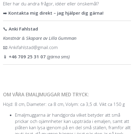
Eller har du andra frågor, idéer eller önskemål?
➡️
Kontakta mig direkt – jag hjälper dig gärna!
📞
Anki Fahlstad
Konstnär & Skapare av Lilla Gumman
📧
Ankifahlstad@gmail.com
📱
+46 709 25 31 07
(gärna sms)
OM VÅRA EMALJMUGGAR MED TRYCK:
Höjd: 8 cm, Diameter: ca 8 cm, Volym: ca 3,5 dl. Vikt ca 150 g
Emaljmuggarna är handgjorda vilket betyder att små
prickar och ojämnheter kan uppträda i emaljen, samt att
plåten kan lysa igenom på en del små ställen, framför allt
inuti örat, då muggen hänger i örat när den är på tork.