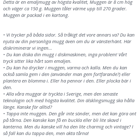
Detta är en emaljmugg av högsta kvalitet, Muggen är 8 cm hög
och väger ca 150 g. Muggen tåler värme upp till 270 grader.
Muggen är packad i en kartong.
• Vi trycker på båda sidor. Så tråkigt det vore annars va? Du kan
njuta av din personliga mugg även om du är vänsterhänt. Här
diskriminerar vi ingen...
• Du kan diska din mugg i diskmaskinen, inga problem! Vårt
tryck sitter lika hårt som emaljen.
• Du kan ha drycker i muggen, varma och kalla. Men du kan
också samla gem i den (använder man gem fortfarande?) eller
plantera en blomma i. Eller ha pennor i den. Eller plocka bär i
den.
• Alla våra muggar är tryckta i Sverige, men den senaste
teknologin och med högsta kvalitet. Din älsklingsmugg ska hålla
länge. Kanske för alltid?
• Tappa inte muggen. Den går inte sönder, men det kan göra ont
på tårna. Den kanske kan få en buckla eller bli lite skavd i
kanterna. Men du kanske vill ha den lite charmig och vintage? I
så fall kan du tappa den, men akta tårna!