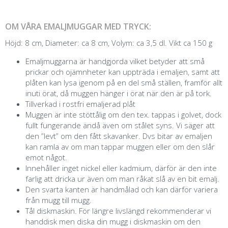
OM VÅRA EMALJMUGGAR MED TRYCK:
Höjd: 8 cm, Diameter: ca 8 cm, Volym: ca 3,5 dl. Vikt ca 150 g
Emaljmuggarna är handgjorda vilket betyder att små
prickar och ojämnheter kan uppträda i emaljen, samt att
plåten kan lysa igenom på en del små ställen, framför allt
inuti örat, då muggen hänger i örat när den är på tork.
Tillverkad i rostfri emaljerad plåt
Muggen är inte stöttålig om den tex. tappas i golvet, dock
fullt fungerande ändå även om stålet syns. Vi säger att
den ”levt” om den fått skavanker. Dvs bitar av emaljen
kan ramla av om man tappar muggen eller om den slår
emot något.
Innehåller inget nickel eller kadmium, därför är den inte
farlig att dricka ur även om man råkat slå av en bit emalj.
Den svarta kanten är handmålad och kan därför variera
från mugg till mugg.
Tål diskmaskin. För längre livslängd rekommenderar vi
handdisk men diska din mugg i diskmaskin om den