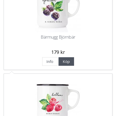
Bärmugg Björnbär
179 kr
Info
Köp