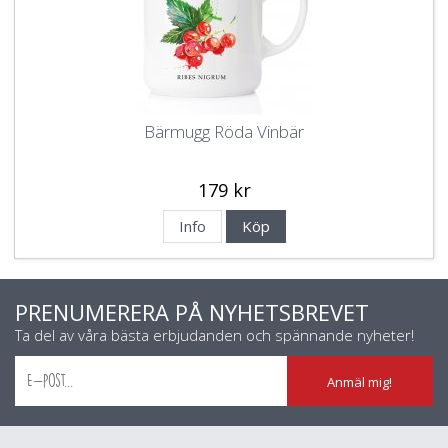
Bärmugg Röda Vinbär
179 kr
Info
Köp
PRENUMERERA PÅ NYHETSBREVET
Ta del av våra bästa erbjudanden och spännande nyheter!
Anmäl mig!