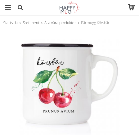
Startsida
Sortiment
Alla våra produkter
Bärmugg Körsbär
Produkten har blivit tillagd i varukorgen