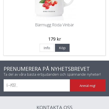
Bärmugg Röda Vinbär
179 kr
Info
Köp
PRENUMERERA PÅ NYHETSBREVET
Ta del av våra bästa erbjudanden och spännande nyheter!
Anmäl mig!
KONTAKTA OSS