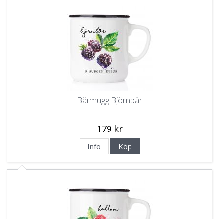
Bärmugg Björnbär
179 kr
Info
Köp