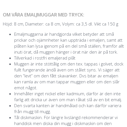
OM VÅRA EMALJMUGGAR MED TRYCK:
Höjd: 8 cm, Diameter: ca 8 cm, Volym: ca 3,5 dl. Vikt ca 150 g
Emaljmuggarna är handgjorda vilket betyder att små
prickar och ojämnheter kan uppträda i emaljen, samt att
plåten kan lysa igenom på en del små ställen, framför allt
inuti örat, då muggen hänger i örat när den är på tork.
Tillverkad i rostfri emaljerad plåt
Muggen är inte stöttålig om den tex. tappas i golvet, dock
fullt fungerande ändå även om stålet syns. Vi säger att
den ”levt” om den fått skavanker. Dvs bitar av emaljen
kan ramla av om man tappar muggen eller om den slår
emot något.
Innehåller inget nickel eller kadmium, därför är den inte
farlig att dricka ur även om man råkat slå av en bit emalj.
Den svarta kanten är handmålad och kan därför variera
från mugg till mugg.
Tål diskmaskin. För längre livslängd rekommenderar vi
handdisk men diska din mugg i diskmaskin om den