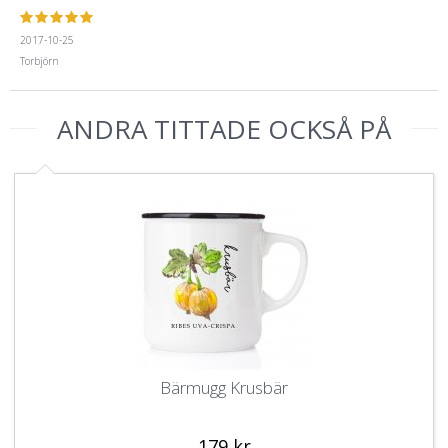
2017-10-25
Torbjörn
ANDRA TITTADE OCKSÅ PÅ
Bärmugg Krusbär
179 kr