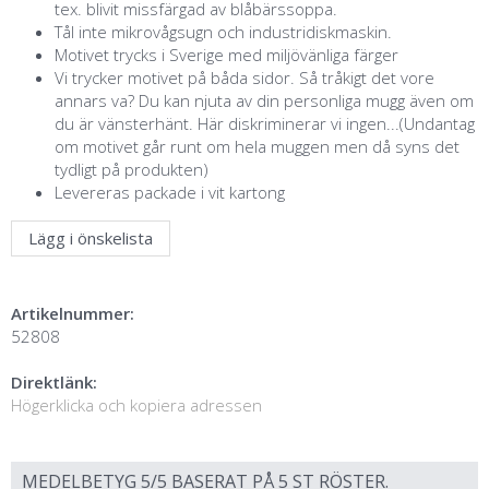
tex. blivit missfärgad av blåbärssoppa.
Tål inte mikrovågsugn och industridiskmaskin.
Motivet trycks i Sverige med miljövänliga färger
Vi trycker motivet på båda sidor. Så tråkigt det vore
annars va? Du kan njuta av din personliga mugg även om
du är vänsterhänt. Här diskriminerar vi ingen...(Undantag
om motivet går runt om hela muggen men då syns det
tydligt på produkten)
Levereras packade i vit kartong
Lägg i önskelista
Artikelnummer:
52808
Direktlänk:
Högerklicka och kopiera adressen
MEDELBETYG
5
/5 BASERAT PÅ
5
ST RÖSTER.