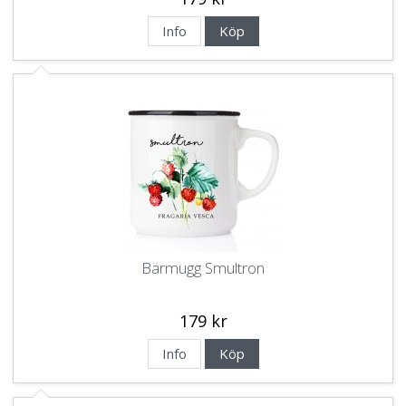
Info
Köp
Bärmugg Smultron
179 kr
Info
Köp