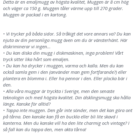
Detta är en emaljmugg av högsta kvalitet, Muggen är 8 cm hög
och väger ca 150 g. Muggen tåler värme upp till 270 grader.
Muggen är packad i en kartong.
• Vi trycker på båda sidor. Så tråkigt det vore annars va? Du kan
njuta av din personliga mugg även om du är vänsterhänt. Här
diskriminerar vi ingen...
• Du kan diska din mugg i diskmaskinen, inga problem! Vårt
tryck sitter lika hårt som emaljen.
• Du kan ha drycker i muggen, varma och kalla. Men du kan
också samla gem i den (använder man gem fortfarande?) eller
plantera en blomma i. Eller ha pennor i den. Eller plocka bär i
den.
• Alla våra muggar är tryckta i Sverige, men den senaste
teknologin och med högsta kvalitet. Din älsklingsmugg ska hålla
länge. Kanske för alltid?
• Tappa inte muggen. Den går inte sönder, men det kan göra ont
på tårna. Den kanske kan få en buckla eller bli lite skavd i
kanterna. Men du kanske vill ha den lite charmig och vintage? I
så fall kan du tappa den, men akta tårna!