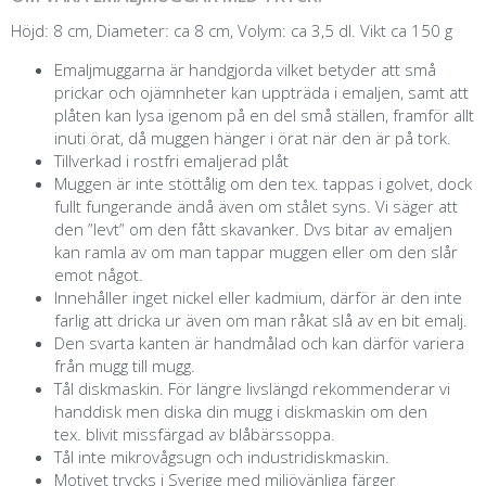
Höjd: 8 cm, Diameter: ca 8 cm, Volym: ca 3,5 dl. Vikt ca 150 g
Emaljmuggarna är handgjorda vilket betyder att små
prickar och ojämnheter kan uppträda i emaljen, samt att
plåten kan lysa igenom på en del små ställen, framför allt
inuti örat, då muggen hänger i örat när den är på tork.
Tillverkad i rostfri emaljerad plåt
Muggen är inte stöttålig om den tex. tappas i golvet, dock
fullt fungerande ändå även om stålet syns. Vi säger att
den ”levt” om den fått skavanker. Dvs bitar av emaljen
kan ramla av om man tappar muggen eller om den slår
emot något.
Innehåller inget nickel eller kadmium, därför är den inte
farlig att dricka ur även om man råkat slå av en bit emalj.
Den svarta kanten är handmålad och kan därför variera
från mugg till mugg.
Tål diskmaskin. För längre livslängd rekommenderar vi
handdisk men diska din mugg i diskmaskin om den
tex. blivit missfärgad av blåbärssoppa.
Tål inte mikrovågsugn och industridiskmaskin.
Motivet trycks i Sverige med miljövänliga färger