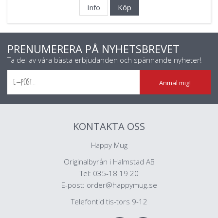
Info
Köp
PRENUMERERA PÅ NYHETSBREVET
Ta del av våra bästa erbjudanden och spännande nyheter!
Anmäl mig!
KONTAKTA OSS
Happy Mug
Originalbyrån i Halmstad AB
Tel: 035-18 19 20
E-post:
order@happymug.se
Telefontid tis-tors 9-12